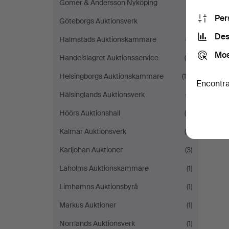
Gomér & Andersson Nyköping
(1)
Per
Göteborgs Auktionsverk
(1)
Des
Halmstads Auktionskammare
(7)
Mos
Handelslagret Auktionsservice
(5)
Helsingborgs Auktionskammare
(14)
Encontra
Hälsinglands Auktionsverk
(7)
Höörs Auktionshall
(6)
Kalmar Auktionsverk
(6)
Karljohan Auktioner
(3)
Laholms Auktionskammare
(1)
Limhamns Auktionsbyrå
(1)
Markus Auktioner
(1)
Norrlands Auktionsverk
(1)