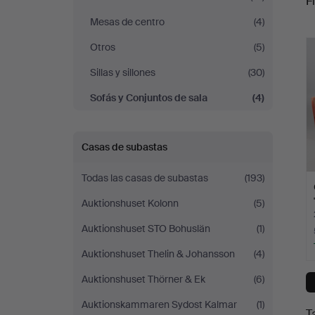
Fi
Stockholms
Mesas de centro
(4)
c
Auktionsverk
Otros
(5)
Sillas y sillones
(30)
Helsingborg
Sofás y Conjuntos de sala
(4)
Casas de subastas
Todas las casas de subastas
(193)
Auktionshuset Kolonn
(5)
Auktionshuset STO Bohuslän
(1)
Auktionshuset Thelin & Johansson
(4)
Auktionshuset Thörner & Ek
(6)
Auktionskammaren Sydost Kalmar
(1)
T