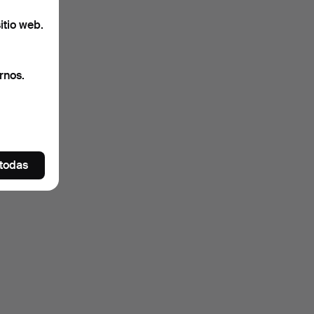
itio web.
rnos.
 todas