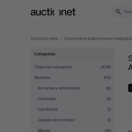
Auctionet.com
Todos los lotes
/
Stockholms Auktionsverk Helsingbo
Sofás
Categorías
S
y
Todas las categorías
(409)
Muebles
(69)
Conjuntos
Armarios y estanterías
(6)
de
Cómodas
(2)
sala
Escritorios
(1)
Juegos de comedor
(1)
en
S
Mesas
(16)