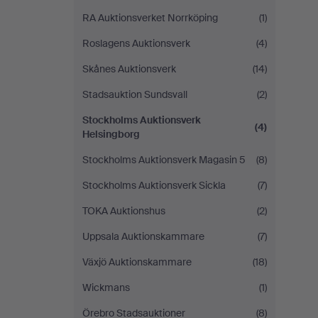
RA Auktionsverket Norrköping
(1)
Roslagens Auktionsverk
(4)
Skånes Auktionsverk
(14)
Stadsauktion Sundsvall
(2)
Stockholms Auktionsverk
(4)
Helsingborg
Stockholms Auktionsverk Magasin 5
(8)
Stockholms Auktionsverk Sickla
(7)
TOKA Auktionshus
(2)
Uppsala Auktionskammare
(7)
Växjö Auktionskammare
(18)
Wickmans
(1)
Örebro Stadsauktioner
(8)