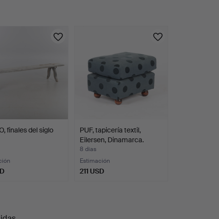
 finales del siglo
PUF, tapicería textil,
Eilersen, Dinamarca.
8 días
ción
Estimación
SD
211 USD
uidas
.