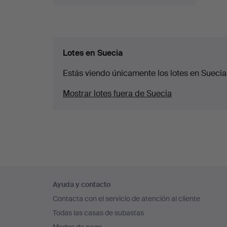
Lotes en Suecia
Estás viendo únicamente los lotes en Suecia
Mostrar lotes fuera de Suecia
Navegación
Ayuda y contacto
en
Contacta con el servicio de atención al cliente
el
Todas las casas de subastas
pie