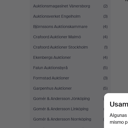
Auktionsmagasinet Vänersborg
(2)
Auktionsverket Engelholm
(3)
Björnssons Auktionskammare
(4)
Crafoord Auktioner Malmö
(4)
Crafoord Auktioner Stockholm
(1)
Ekenbergs Auktioner
(4)
Falun Auktionsbyrå
(5)
Formstad Auktioner
(3)
Garpenhus Auktioner
(5)
Gomér & Andersson Jönköping
(8)
Usam
Gomér & Andersson Linköping
(3)
Algunas 
Gomér & Andersson Norrköping
(4)
mismo pu