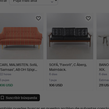
ltrar
en
urso
CARL MALMSTEN. Sofá,
SOFÁ, "Favorit", C Åberg,
BANCO,
"Samsas", AB OH Sjögr…
Malmbäck.
XIX.
22 horas
6 días
6 días
5 pujas
1 puja
Estima
106 USD
106 USD
211 U
Suscribir búsqueda
ambién puedes buscar en
nuestro archivo de subastas concl