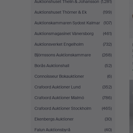
Auktionshuset Thelin & Johansson
(1.281)
Auktionshuset Thörner & Ek
(199)
Auktionskammaren Sydost Kalmar
(107)
Auktionsmagasinet Vänersborg
(461)
Auktionsverket Engelholm
(732)
Björnssons Auktionskammare
(268)
Borås Auktionshall
(52)
Connoisseur Bokauktioner
(6)
Crafoord Auktioner Lund
(352)
Crafoord Auktioner Malmö
(786)
Crafoord Auktioner Stockholm
(465)
Ekenbergs Auktioner
(30)
Falun Auktionsbyrå
(40)