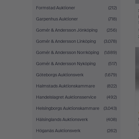
Formstad Auktioner
(212)
Garpenhus Auktioner
(718)
Gomér & Andersson Jönköping
(256)
Gomér & Andersson Linköping
(3.078)
Gomér & Andersson Norrköping
(1.689)
Gomér & Andersson Nyköping
(517)
Göteborgs Auktionsverk
(1.679)
Halmstads Auktionskammare
(822)
Handelslagret Auktionsservice
(492)
Helsingborgs Auktionskammare
(3.043)
Hälsinglands Auktionsverk
(408)
Höganäs Auktionsverk
(262)