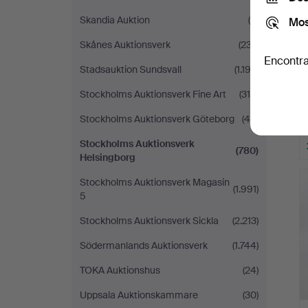
Skandia Auktion
(4)
Mos
Skånes Auktionsverk
(237)
Encontra
Stadsauktion Sundsvall
(1.192)
Stockholms Auktionsverk Fine Art
(318)
Stockholms Auktionsverk Göteborg
(48)
Stockholms Auktionsverk
(780)
Helsingborg
Stockholms Auktionsverk Magasin
(1.991)
5
Stockholms Auktionsverk Sickla
(2.213)
Södermanlands Auktionsverk
(1.744)
TOKA Auktionshus
(24)
Uppsala Auktionskammare
(30)