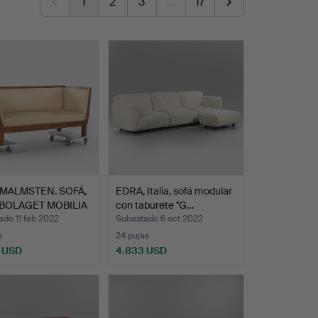
1
2
3
…
17
MALMSTEN. SOFÁ,
EDRA, Italia, sofá modular
BOLAGET MOBILIA
con taburete "G…
do 11 feb 2022
Subastado 6 oct 2022
s
24 pujas
 USD
4.833 USD