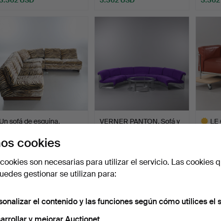
ote
eleccionado
Un sofá de esquina,
VERNER PANTON. Sofá y
LE 
«Playboy», estampado d…
mesita modular Panto…
"LC3",
os cookies
Subastado 18 jul 2024
Subastado 31 ago 2025
Subasta
40 pujas
27 pujas
24 puja
cookies son necesarias para utilizar el servicio. Las cookies q
3.152 USD
3.088 USD
2.942
edes gestionar se utilizan para:
Lote
selecci
sonalizar el contenido y las funciones según cómo utilices el s
arrollar y mejorar Auctionet.