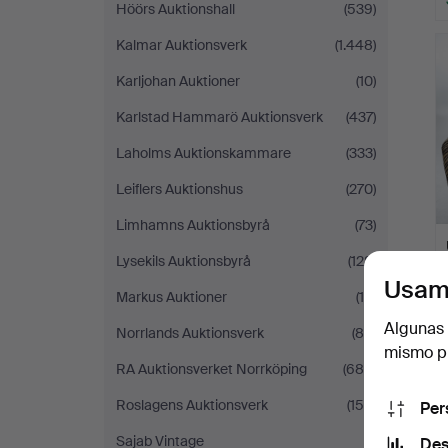
Höörs Auktionshall
(539)
L
Kalmar Auktionsverk
(1.448)
s
Karljohan Auktioner
(10)
Karlstad Hammarö Auktionsverk
(437)
Laholms Auktionskammare
(333)
Leiflers Auktionshus
(270)
Limhamns Auktionsbyrå
(73)
Lysekils Auktionsbyrå
(128)
Usam
Markus Auktioner
(19)
Algunas 
Norrlands Auktionsverk
(89)
mismo pu
RA Auktionsverket Norrköping
(684)
Roslagens Auktionsverk
(159)
Per
Sajab Vintage
(1)
Des