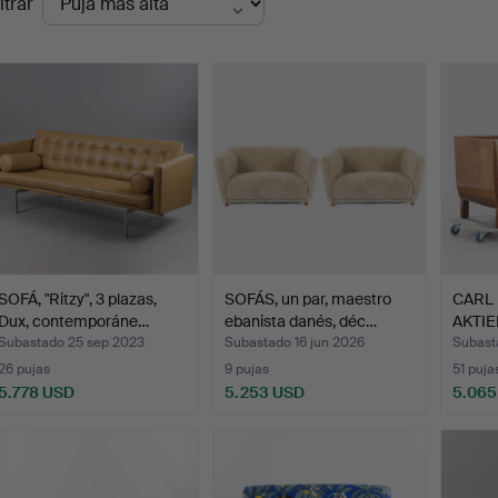
ltrar
de
emate
SOFÁ, "Ritzy", 3 plazas,
SOFÁS, un par, maestro
CARL 
Dux, contemporáne…
ebanista danés, déc…
AKTIE
…
Subastado 25 sep 2023
Subastado 16 jun 2026
Subasta
26 pujas
9 pujas
51 puja
5.778 USD
5.253 USD
5.065