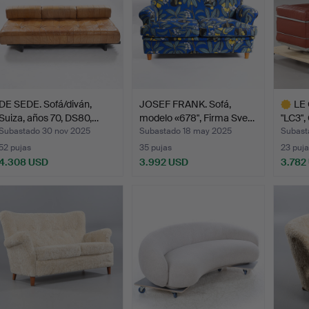
DE SEDE. Sofá/diván,
JOSEF FRANK. Sofá,
LE 
Suiza, años 70, DS80,…
modelo «678", Firma Sve…
"LC3",
Subastado 30 nov 2025
Subastado 18 may 2025
Subasta
52 pujas
35 pujas
23 puja
4.308 USD
3.992 USD
3.782
Lote
selecci