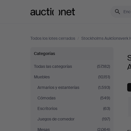
Auctionet.com
Todos los lotes cerrados
/
Stockholms Auktionsverk 
Sofás
Categorías
S
y
Todas las categorías
(57.182)
Muebles
(10.151)
Conjuntos
Armarios y estanterías
(1.593)
de
Cómodas
(549)
sala
Escritorios
(63)
Juegos de comedor
(197)
en
P
Mesas
(2.064)