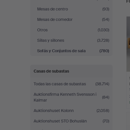
Fi
Stockholms
Mesas de centro
(93)
r
Auktionsverk
Mesas de comedor
(54)
Otros
(1.030)
Helsingborg
Sillas y sillones
(3.728)
Sofás y Conjuntos de sala
(780)
Casas de subastas
Todas las casas de subastas
(38.714)
Auktionsfirma Kenneth Svensson i
(84)
Kalmar
Auktionshuset Kolonn
(2.058)
Auktionshuset STO Bohuslän
(70)