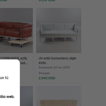
CORBUSIER, sofá,
Un sofá Gustaviano, siglo
 Cassina, marcad…
XVIII.
do 13 jul 2022
Subastado 24 nov 2025
s
64 pujas
ue tú
 USD
2.942 USD
onado
itio web.