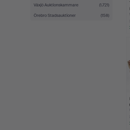
Växjö Auktionskammare
(1.721)
Örebro Stadsauktioner
(158)