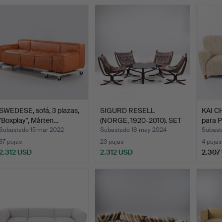
SWEDESE, sofá, 3 plazas,
SIGURD RESELL
KAI C
"Boxplay", Mårten…
(NORGE, 1920-2010). SET
para 
DE M…
Subastado 15 mar 2022
Subastado 18 may 2024
Subast
37 pujas
23 pujas
4 pujas
2.312 USD
2.312 USD
2.307