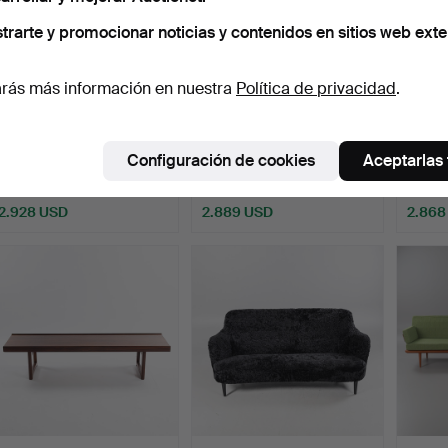
trarte y promocionar noticias y contenidos en sitios web exte
rás más información en nuestra
Política de privacidad
.
SOFFA, Slagelse
SOFÁ, modelo banana,
JAMIE
Møbelverk, Dinamarca,
Slagelse Møbelfabrik,…
Hansen
Configuración de cookies
Aceptarlas
1930…
Subastado 28 dic 2025
Subastado 6 jun 2026
Subast
12 pujas
26 pujas
10 puja
2.928 USD
2.889 USD
2.868