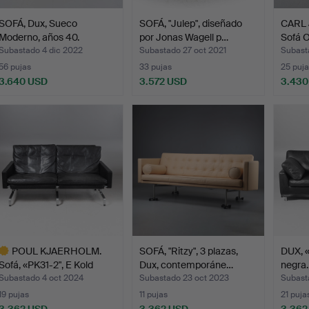
SOFÁ, Dux, Sueco
SOFÁ, "Julep", diseñado
CARL
Moderno, años 40.
por Jonas Wagell p…
Sofá 
4…
Subastado 4 dic 2022
Subastado 27 oct 2021
Subast
56 pujas
33 pujas
25 puja
3.640 USD
3.572 USD
3.430
POUL KJAERHOLM.
SOFÁ, "Ritzy", 3 plazas,
DUX, «
Sofá, «PK31-2", E Kold
Dux, contemporáne…
negra.
Chr…
Subastado 4 oct 2024
Subastado 23 oct 2023
Subast
19 pujas
11 pujas
21 puja
3.362 USD
3.362 USD
3.362