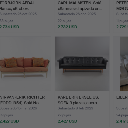
TORBJØRN AFDAL.
CARL MALMSTEN. Sofá,
PETER
Banco, «Krobo»,
«Samsas», tapizado en…
MØLG
riopalisan…
Sofá 
Subastado 26 oct 2025
Subastado 26 ene 2025
Subast
38 pujas
22 pujas
11 pujas
2.734 USD
2.732 USD
2.729
NIRVAN (ERIK) RICHTER
KARL ERIK EKSELIUS.
EILER
(FÖDD 1954). Sofá No…
SOFÁ. 3 plazas, cuero …
Subastado 15 mar 2026
Subastado 8 feb 2023
Subast
39 pujas
72 pujas
24 puja
2.427 USD
2.427 USD
2.417