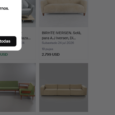
rnos.
 HAYÓN. Fritz
BIRHTE IVERSEN. Sofá,
, sofá de 3 plaza…
para A.J Iversen, Di…
 todas
ado 23 may 2024
Subastado 24 jul 2026
s
19 pujas
 USD
2.799 USD