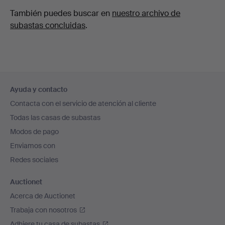
También puedes buscar en
nuestro archivo de
subastas concluidas
.
Navegación
Ayuda y contacto
en
Contacta con el servicio de atención al cliente
el
Todas las casas de subastas
pie
Modos de pago
de
Enviamos con
página
Redes sociales
Auctionet
Acerca de Auctionet
Trabaja con nosotros
Adhiere tu casa de subastas