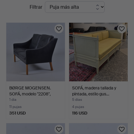
Subastas
Filtrar
en
en
Halmstads
curso
Auktionskammare
BØRGE MOGENSEN.
SOFÁ, madera tallada y
SOFÁ, modelo "2208",
pintada, estilo gus…
tapiz…
1 día
5 días
11 pujas
4 pujas
351 USD
116 USD