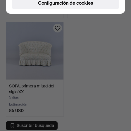
Configuración de cookies
Estimación
Estimación
158 USD
211 USD
SOFÁ, primera mitad del
siglo XX.
5 días
Estimación
85 USD
Suscribir búsqueda