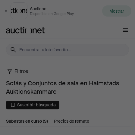
Auctionet
Mostrar
Cerrar
Disponible en Google Play
Auctionet.com
Filtros
Sofás
Sofás y Conjuntos de sala en Halmstads
y
Auktionskammare
Conjuntos
Suscribir búsqueda
de
Subastas en curso
(9)
Precios de remate
sala