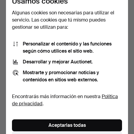
Usamos cookies
Algunas cookies son necesarias para utilizar el
servicio. Las cookies que tú mismo puedes
JENS AMUNDSEN. sofá,
JENS AMUNDSEN. sofá,
gestionar se utilizan para:
acero con tapicería d…
acero con tapicería d…
5 días
5 días
Estimación
Estimación
Personalizar el contenido y las funciones
263 USD
106 USD
según cómo utilices el sitio web.
Desarrollar y mejorar Auctionet.
Mostrarte y promocionar noticias y
contenidos en sitios web externos.
Encontrarás más información en nuestra
Política
de privacidad
.
ARNE NORELL. sofá,
JENS AMUNDSEN. sofá,
Aceptarlas todas
tapizado en tela.
acero con tapicería d…
4 días
5 días