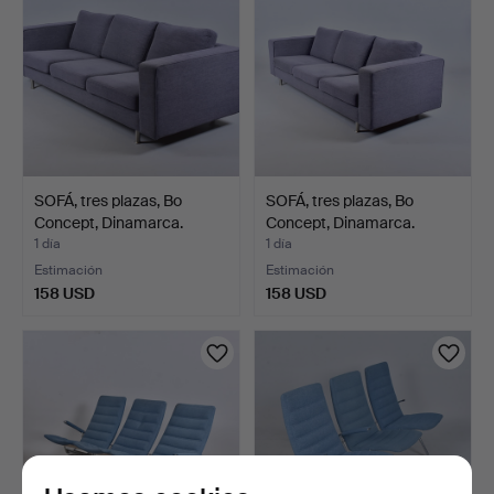
SOFÁ, tres plazas, Bo
SOFÁ, tres plazas, Bo
Concept, Dinamarca.
Concept, Dinamarca.
1 día
1 día
Estimación
Estimación
158 USD
158 USD