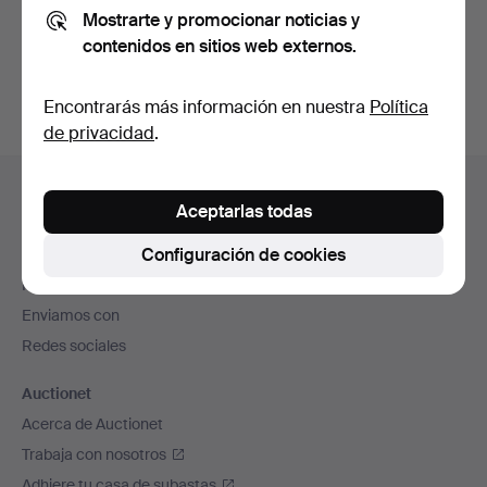
Mostrarte y promocionar noticias y
También puedes buscar en
nuestro archivo de
contenidos en sitios web externos.
subastas concluidas
.
Encontrarás más información en nuestra
Política
de privacidad
.
Navegación
Ayuda y contacto
en
Aceptarlas todas
Contacta con el servicio de atención al cliente
el
Configuración de cookies
Todas las casas de subastas
pie
Modos de pago
de
Enviamos con
página
Redes sociales
Auctionet
Acerca de Auctionet
Trabaja con nosotros
Adhiere tu casa de subastas