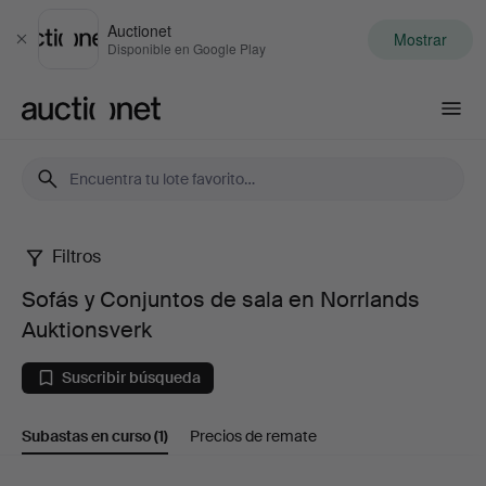
Auctionet
Mostrar
Cerrar
Disponible en Google Play
Auctionet.com
Filtros
Sofás
Sofás y Conjuntos de sala en Norrlands
y
Auktionsverk
Conjuntos
Suscribir búsqueda
de
Subastas en curso
(1)
Precios de remate
sala