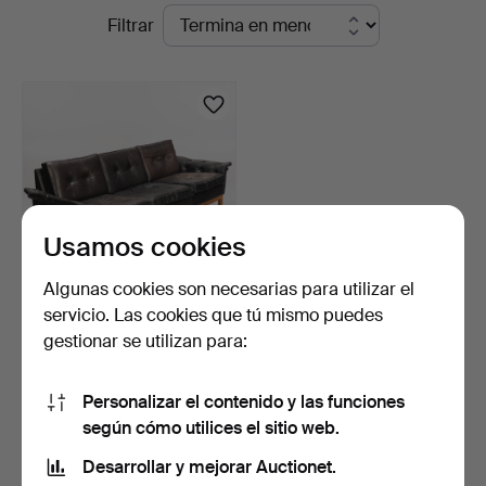
Subastas
Filtrar
en
en
Norrlands
curso
Auktionsverk
Usamos cookies
Algunas cookies son necesarias para utilizar el
servicio. Las cookies que tú mismo puedes
SOFÁ Ikea "Kardinal",
gestionar se utilizan para:
década de 1970.
9 días
2 pujas
Personalizar el contenido y las funciones
53 USD
según cómo utilices el sitio web.
Desarrollar y mejorar Auctionet.
Suscribir búsqueda