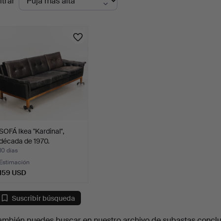
ltrar
en
urso
SOFÁ Ikea "Kardinal",
década de 1970.
10 días
Estimación
159 USD
Suscribir búsqueda
ambién puedes buscar en
nuestro archivo de subastas concl