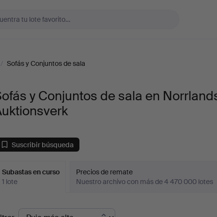
/
Sofás y Conjuntos de sala
ofás y Conjuntos de sala en Norrland
Auktionsverk
Suscribir búsqueda
Subastas en curso
Precios de remate
1 lote
Nuestro archivo con más de 4 470 000 lotes
ubastas