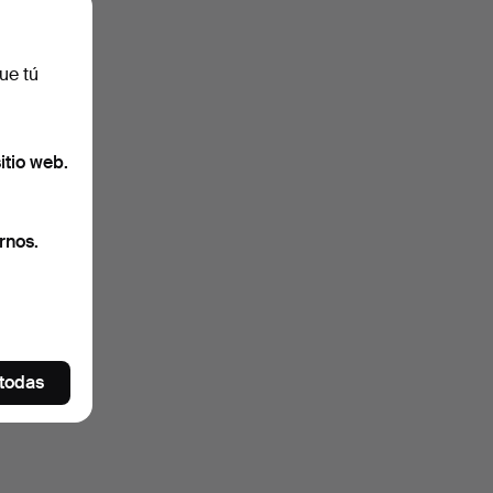
ue tú
itio web.
rnos.
 todas