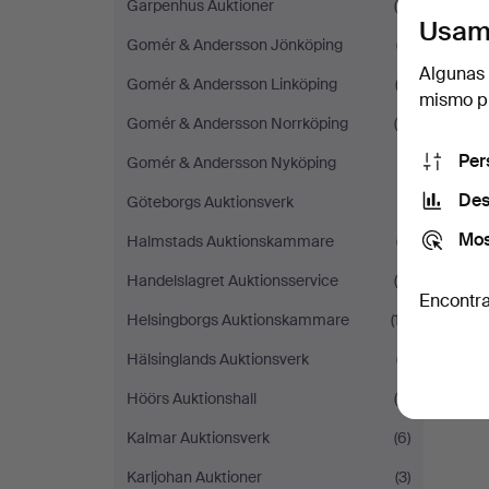
Garpenhus Auktioner
(5)
Usam
Gomér & Andersson Jönköping
(7)
Algunas 
Gomér & Andersson Linköping
(3)
mismo pu
Gomér & Andersson Norrköping
(4)
Per
Gomér & Andersson Nyköping
(1)
Des
Göteborgs Auktionsverk
(1)
Mos
Halmstads Auktionskammare
(7)
Handelslagret Auktionsservice
(6)
Encontra
Helsingborgs Auktionskammare
(17)
Hälsinglands Auktionsverk
(7)
Höörs Auktionshall
(6)
Kalmar Auktionsverk
(6)
Karljohan Auktioner
(3)