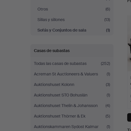
Fi
Norrlands
Otros
(6)
c
Auktionsverk
Sillas y sillones
(13)
Sofás y Conjuntos de sala
(1)
Casas de subastas
Todas las casas de subastas
(252)
Acreman St Auctioneers & Valuers
(1)
Auktionshuset Kolonn
(3)
Auktionshuset STO Bohuslän
(1)
Auktionshuset Thelin & Johansson
(4)
Auktionshuset Thörner & Ek
(5)
Auktionskammaren Sydost Kalmar
(1)
T