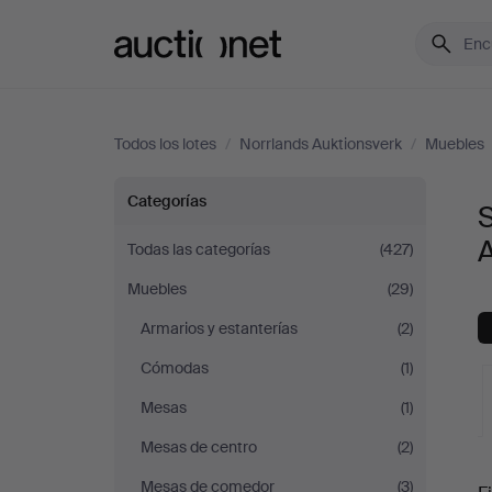
Auctionet.com
Todos los lotes
/
Norrlands Auktionsverk
/
Muebles
Sofás
Categorías
S
y
Todas las categorías
(427)
Muebles
(29)
Conjuntos
Armarios y estanterías
(2)
de
Cómodas
(1)
sala
Mesas
(1)
Mesas de centro
(2)
en
S
Mesas de comedor
(3)