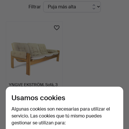
Subastas
Filtrar
en
en
Höganäs
curso
Auktionsverk
YNGVE EKSTRÖM. Sofá, 3
plazas, pino y lona…
Usamos cookies
1 día
4 pujas
Algunas cookies son necesarias para utilizar el
106 USD
servicio. Las cookies que tú mismo puedes
gestionar se utilizan para:
Suscribir búsqueda