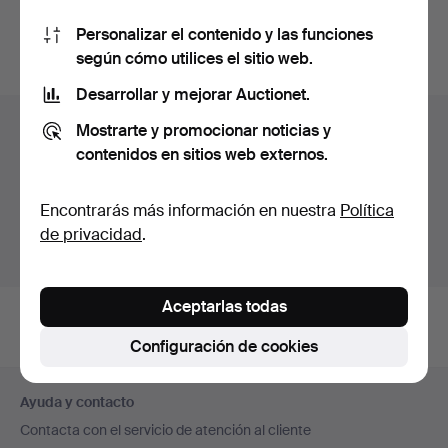
También puedes buscar en
nuestro archivo de
Personalizar el contenido y las funciones
subastas concluidas
.
según cómo utilices el sitio web.
Desarrollar y mejorar Auctionet.
Lotes en Suecia
Mostrarte y promocionar noticias y
contenidos en sitios web externos.
Estás viendo únicamente los lotes en Suecia.
Disponemos de un servicio de envío con tarifas planas
Encontrarás más información en nuestra
Política
para todas nuestras piezas.
de privacidad
.
Mostrar lotes fuera de Suecia
Aceptarlas todas
Configuración de cookies
Navegación
Ayuda y contacto
en
Contacta con el servicio de atención al cliente
el