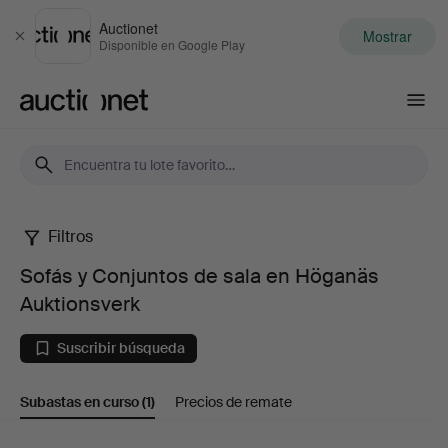
Auctionet
Mostrar
Cerrar
Disponible en Google Play
Auctionet.com
Filtros
Sofás
Sofás y Conjuntos de sala en Höganäs
y
Auktionsverk
Conjuntos
Suscribir búsqueda
de
Subastas en curso
(1)
Precios de remate
sala