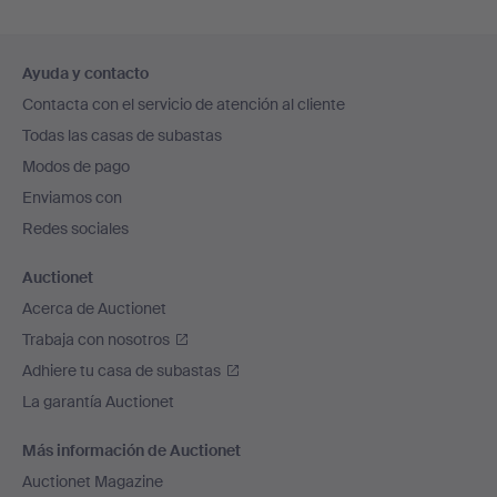
Navegación
Ayuda y contacto
en
Contacta con el servicio de atención al cliente
el
Todas las casas de subastas
pie
Modos de pago
de
Enviamos con
página
Redes sociales
Auctionet
Acerca de Auctionet
Trabaja con nosotros
Adhiere tu casa de subastas
La garantía Auctionet
Más información de Auctionet
Auctionet Magazine