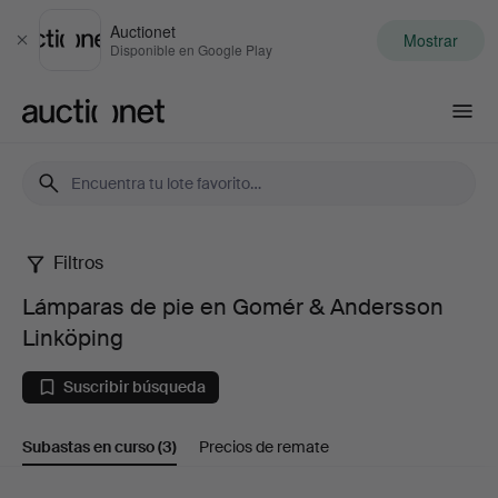
Auctionet
Mostrar
Cerrar
Disponible en Google Play
Auctionet.com
Filtros
Lámparas
Lámparas de pie en Gomér & Andersson
de
Linköping
pie
Suscribir búsqueda
en
Subastas en curso
(3)
Precios de remate
Gomér