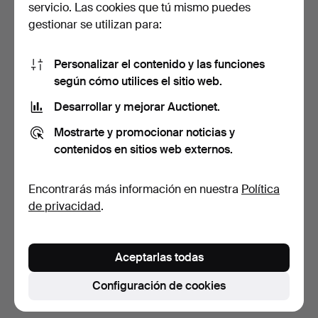
servicio. Las cookies que tú mismo puedes
gestionar se utilizan para:
Personalizar el contenido y las funciones
según cómo utilices el sitio web.
Desarrollar y mejorar Auctionet.
LÁMPARA DE PIE, hierro
Mostrarte y promocionar noticias y
forjado, estilo Art…
contenidos en sitios web externos.
3 días
2 pujas
Encontrarás más información en nuestra
Política
38 USD
de privacidad
.
Suscribir búsqueda
Aceptarlas todas
También puedes buscar en
nuestro archivo de
subastas concluidas
.
Configuración de cookies