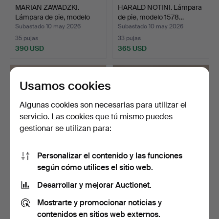
MARIAN ZAWADZKI.
HARALD NOTINI. Lámpara
Lámpara de pie, modelo
de pie, modelo 1578…
gr…
Subastado 10 may 2026
Subastado 10 may 2026
35 pujas
33 pujas
390 USD
365 USD
Usamos cookies
Algunas cookies son necesarias para utilizar el
servicio. Las cookies que tú mismo puedes
gestionar se utilizan para:
Personalizar el contenido y las funciones
según cómo utilices el sitio web.
LÁMPARA DE PIE, teca,
LÁMPARA DE PIE, metal,
LATÓN, segunda mitad…
1960/70.
Desarrollar y mejorar Auctionet.
Subastado 2 may 2026
Subastado 28 abr 2026
Mostrarte y promocionar noticias y
1 puja
9 pujas
32 USD
80 USD
contenidos en sitios web externos.