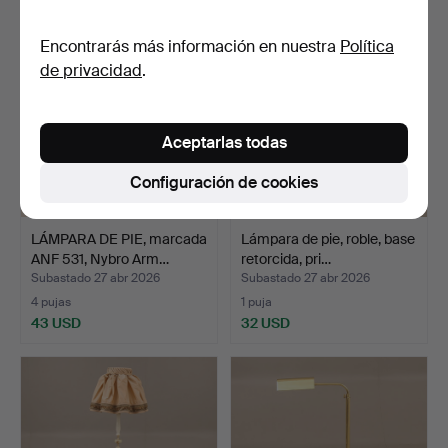
Encontrarás más información en nuestra
Política
de privacidad
.
Aceptarlas todas
Configuración de cookies
LÁMPARA DE PIE, marcada
Lámpara de pie, roble, base
ANF 531, Nybro Arm…
retorcida, pri…
Subastado 27 abr 2026
Subastado 27 abr 2026
4 pujas
1 puja
43 USD
32 USD