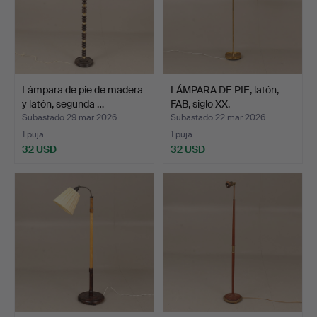
Lámpara de pie de madera
LÁMPARA DE PIE, latón,
y latón, segunda …
FAB, siglo XX.
Subastado 29 mar 2026
Subastado 22 mar 2026
1 puja
1 puja
32 USD
32 USD