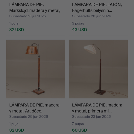
LÁMPARA DE PIE,
LÁMPARA DE PIE, LATÓN,
Markslöjd, madera y metal,
Fagerhults belysnin…
…
Subastado 21 jul 2026
Subastado 28 jun 2026
1 puja
3 pujas
32 USD
43 USD
LÁMPARA DE PIE, madera
LÁMPARA DE PIE, madera
y metal, Art déco.
y metal, primera mi…
Subastado 25 jun 2026
Subastado 23 jun 2026
1 puja
7 pujas
32 USD
60 USD