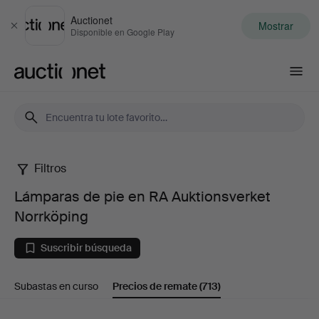
Auctionet
Mostrar
Cerrar
Disponible en Google Play
Auctionet.com
Filtros
Lámparas
Lámparas de pie en RA Auktionsverket
de
Norrköping
pie
Suscribir búsqueda
en
Subastas en curso
Precios de remate
(713)
RA