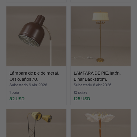
Lámpara de pie de metal,
LÁMPARA DE PIE, latón,
Örsjö, años 70.
Einar Bäckström.
Subastado 6 abr 2026
Subastado 6 abr 2026
1 puja
12 pujas
32 USD
125 USD