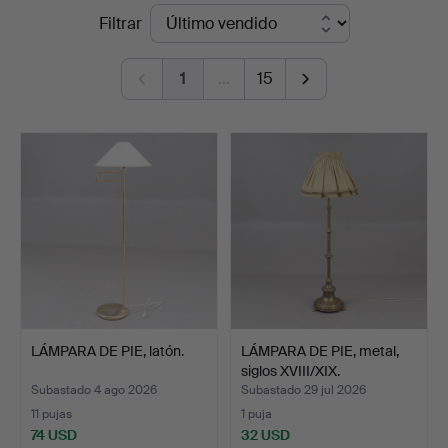
Precios
Filtrar
Auktionsverket
de
Norrköping
1
…
15
remate
LÁMPARA DE PIE, latón.
LÁMPARA DE PIE, metal,
siglos XVIII/XIX.
Subastado 4 ago 2026
Subastado 29 jul 2026
11 pujas
1 puja
74 USD
32 USD