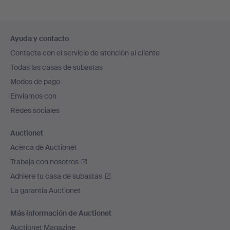
Navegación
Ayuda y contacto
en
Contacta con el servicio de atención al cliente
el
Todas las casas de subastas
pie
Modos de pago
de
Enviamos con
página
Redes sociales
Auctionet
Acerca de Auctionet
Trabaja con nosotros
Adhiere tu casa de subastas
La garantía Auctionet
Más información de Auctionet
Auctionet Magazine