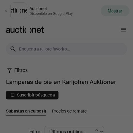
Auctionet
Mostrar
Cerrar
Disponible en Google Play
Auctionet.com
Filtros
Lámparas
Lámparas de pie en Karljohan Auktioner
de
Suscribir búsqueda
pie
Subastas en curso
(1)
Precios de remate
en
Karljohan
Subastas
Filtrar