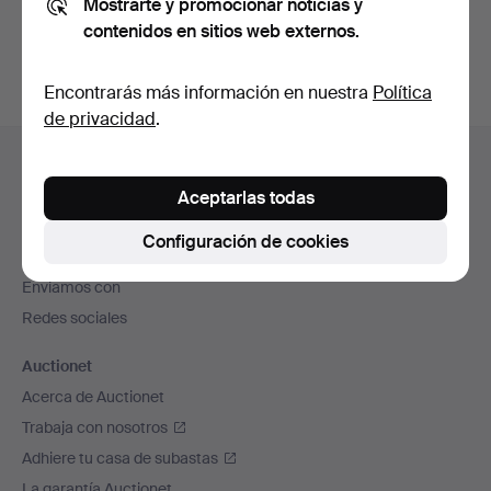
Mostrarte y promocionar noticias y
subastas concluidas
.
contenidos en sitios web externos.
Encontrarás más información en nuestra
Política
de privacidad
.
Navegación
Ayuda y contacto
en
Contacta con el servicio de atención al cliente
Aceptarlas todas
el
Todas las casas de subastas
pie
Configuración de cookies
Modos de pago
de
Enviamos con
página
Redes sociales
Auctionet
Acerca de Auctionet
Trabaja con nosotros
Adhiere tu casa de subastas
La garantía Auctionet