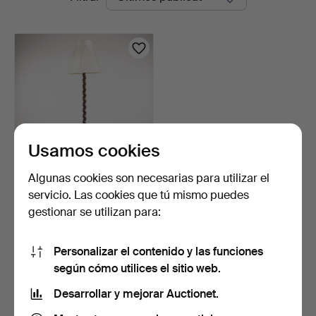
en
Auktioner
curso
Usamos cookies
Algunas cookies son necesarias para utilizar el
LÁMPARA DE PIE
servicio. Las cookies que tú mismo puedes
GRANDE. Madera teñida
gestionar se utilizan para:
oscur…
1 día
Estimación
53 USD
Personalizar el contenido y las funciones
según cómo utilices el sitio web.
Suscribir búsqueda
Desarrollar y mejorar Auctionet.
También puedes buscar en
nuestro archivo de