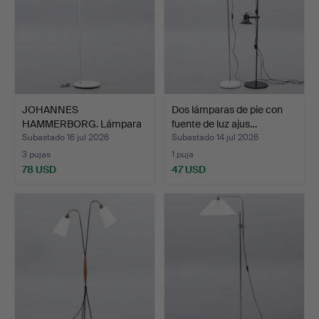
JOHANNES
Dos lámparas de pie con
HAMMERBORG. Lámpara
fuente de luz ajus…
de pie 'Junio…
Subastado 16 jul 2026
Subastado 14 jul 2026
3 pujas
1 puja
78 USD
47 USD