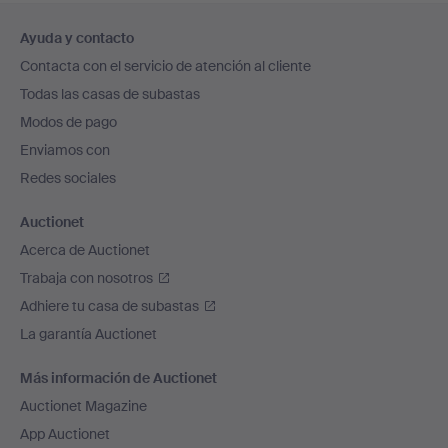
Navegación
Ayuda y contacto
en
Contacta con el servicio de atención al cliente
el
Todas las casas de subastas
pie
Modos de pago
de
Enviamos con
página
Redes sociales
Auctionet
Acerca de Auctionet
Trabaja con nosotros
Adhiere tu casa de subastas
La garantía Auctionet
Más información de Auctionet
Auctionet Magazine
App Auctionet