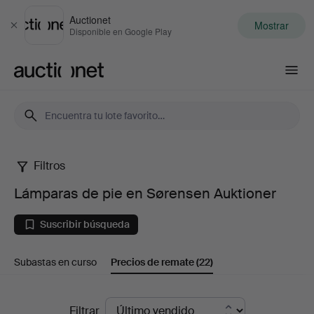
Auctionet
Mostrar
Cerrar
Disponible en Google Play
Auctionet.com
Filtros
Lámparas
Lámparas de pie en Sørensen Auktioner
de
Suscribir búsqueda
pie
Subastas en curso
Precios de remate
(22)
en
Sørensen
Precios
Filtrar