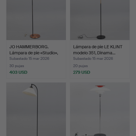
JO HAMMERBORG.
Lámpara de pie LE KLINT
Lámpara de pie «Studio»,
modelo 351, Dinama…
de…
Subastado 15 mar 2026
Subastado 15 mar 2026
30 pujas
20 pujas
403 USD
279 USD