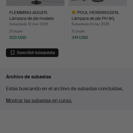
FLEMMING AGGER.
POUL HENNINGSEN.
Lámpara de pie modelo
Lámpara de pie PH 80,
368,…
bla…
Subastado 12 mar 2026
Subastado 9 mar 2026
21 pujas
12 pujas
323 USD
341 USD
Lote
seleccionado
Suscribir búsqueda
Archivo de subastas
Estás buscando en el archivo de subastas concluidas.
Mostrar las subastas en curso.