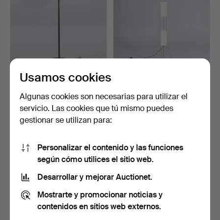
Usamos cookies
Lámpara de pie de latón
VALERIO BOTTIN. "Totem
con pantalla Le Kl…
Terra", lámpara de …
Subastado 22 may 2026
Subastado 11 may 2026
Algunas cookies son necesarias para utilizar el
3 pujas
7 pujas
servicio. Las cookies que tú mismo puedes
124 USD
86 USD
gestionar se utilizan para:
Personalizar el contenido y las funciones
según cómo utilices el sitio web.
Desarrollar y mejorar Auctionet.
Mostrarte y promocionar noticias y
contenidos en sitios web externos.