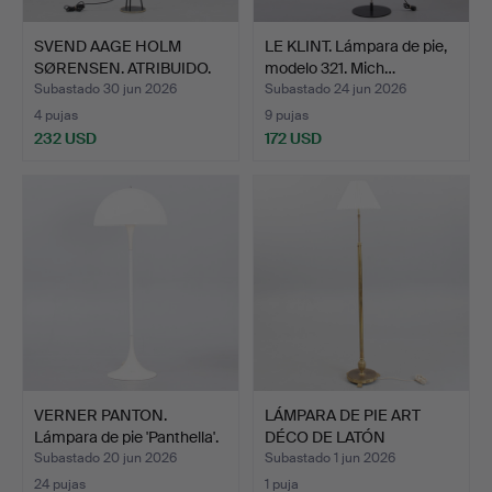
SVEND AAGE HOLM
LE KLINT. Lámpara de pie,
SØRENSEN. ATRIBUIDO.
modelo 321. Mich…
(1913…
Subastado 30 jun 2026
Subastado 24 jun 2026
4 pujas
9 pujas
232 USD
172 USD
VERNER PANTON.
LÁMPARA DE PIE ART
Lámpara de pie 'Panthella'.
DÉCO DE LATÓN
…
ajustable…
Subastado 20 jun 2026
Subastado 1 jun 2026
24 pujas
1 puja