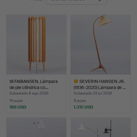
de
Auktioner
remate
IB FABIANSEN. Lámpara
SEVERIN HANSEN JR.
de pie cilíndrica co…
(1936-2020) Lámpara de …
Subastado 8 ago 2026
Subastado 23 jul 2026
14 pujas
9 pujas
186 USD
1.315 USD
Lote
seleccionado