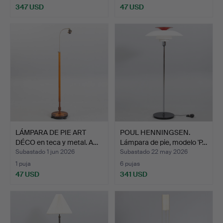
347 USD
47 USD
LÁMPARA DE PIE ART
POUL HENNINGSEN.
DÉCO en teca y metal. A…
Lámpara de pie, modelo 'P…
Subastado 1 jun 2026
Subastado 22 may 2026
1 puja
6 pujas
47 USD
341 USD