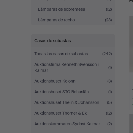
Fi
Lámparas de sobremesa
(12)
c
Lámparas de techo
(23)
Casas de subastas
Todas las casas de subastas
(242)
Auktionsfirma Kenneth Svensson i
(1)
Kalmar
Auktionshuset Kolonn
(3)
Auktionshuset STO Bohuslän
(1)
Auktionshuset Thelin & Johansson
(5)
Auktionshuset Thörner & Ek
(12)
Auktionskammaren Sydost Kalmar
(2)