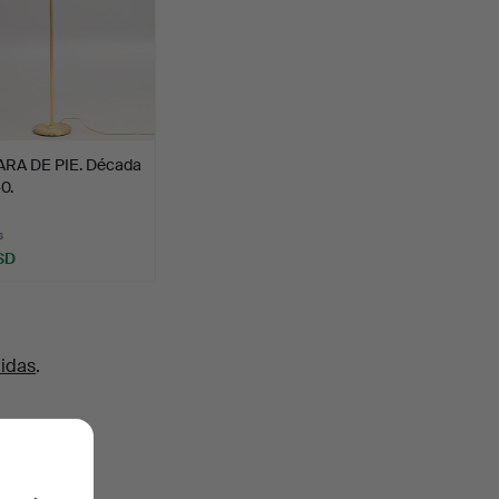
RA DE PIE. Década
0.
s
SD
uidas
.