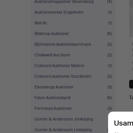
Auktionsmagasinet Vänersborg
(4)
Auktionsverket Engelholm
(1)
Balclis
(1)
Bidstrup Auktioner
(6)
Björnssons Auktionskammare
(2)
Chalkwell Auctions
(2)
Crafoord Auktioner Malmö
(1)
Crafoord Auktioner Stockholm
(2)
Ekenbergs Auktioner
(3)
T
Falun Auktionsbyrå
(6)
Formstad Auktioner
(3)
Gomér & Andersson Jönköping
(7)
Usam
Gomér & Andersson Linköping
(4)