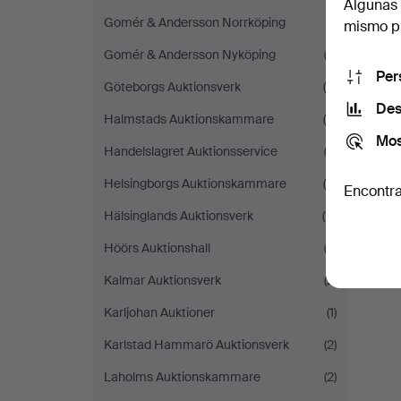
Algunas 
Gomér & Andersson Norrköping
(1)
mismo pu
Gomér & Andersson Nyköping
(2)
Per
Göteborgs Auktionsverk
(5)
Des
Halmstads Auktionskammare
(6)
Mos
Handelslagret Auktionsservice
(2)
Helsingborgs Auktionskammare
(9)
Encontra
Hälsinglands Auktionsverk
(11)
Höörs Auktionshall
(2)
Kalmar Auktionsverk
(2)
Karljohan Auktioner
(1)
Karlstad Hammarö Auktionsverk
(2)
Laholms Auktionskammare
(2)