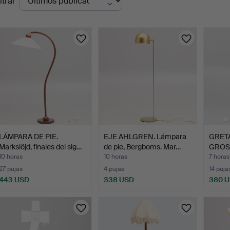
ltrar
en
urso
LÁMPARA DE PIE.
EJE AHLGREN. Lámpara
GRET
Markslöjd, finales del sig…
de pie, Bergboms. Mar…
GROSS
pie, …
10 horas
10 horas
7 horas
27 pujas
4 pujas
14 puja
443 USD
338 USD
380 