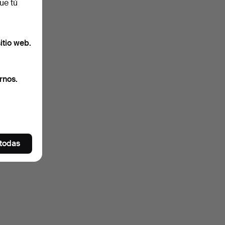
ue tú
itio web.
rnos.
 todas