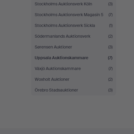
Stockholms Auktionsverk Köln
(3)
Stockholms Auktionsverk Magasin 5
(7)
Stockholms Auktionsverk Sickla
(1)
Södermanlands Auktionsverk
(2)
Sørensen Auktioner
(3)
Uppsala Auktionskammare
(7)
Växjö Auktionskammare
(7)
Woxholt Auktioner
(2)
Örebro Stadsauktioner
(3)
Navegación