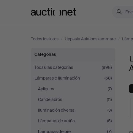
Auctionet.com
Todos los lotes
/
Uppsala Auktionskammare
/
Lámpa
Lámparas
Categorías
de
Todas las categorías
(998)
Lámparas e Iluminación
(68)
pie
Apliques
(7)
en
Candelabros
(11)
Uppsala
Iluminación diversa
(3)
Lámparas de araña
(5)
Auktionskammare
S
Lámparas de pie
(7)