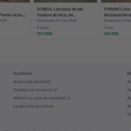
DOMUS. Lámpara de pie,
PIANINO. Dos
Florian Schu…
madera de teca, tel…
lámparas/lámp
posm…
2026
Subastado 22 may 2026
Subastado 5 fe
8 pujas
1 puja
173 USD
58 USD
Auctionet
M
Acerca de Auctionet
A
Trabaja con nosotros
A
Adhiere tu casa de subastas
A
La garantía Auctionet
Ar
T