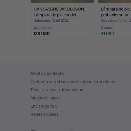
HANS-AGNE JAKOBSSON.
Lámpara de pie,
Lámpara de pie, model…
probablemente 
Subastado 12 jul 2026
Subastado 15 jun 
Estimación
2 pujas
139 USD
41 USD
Navegación
Ayuda y contacto
en
Contacta con el servicio de atención al cliente
el
Todas las casas de subastas
pie
Modos de pago
de
Enviamos con
página
Redes sociales