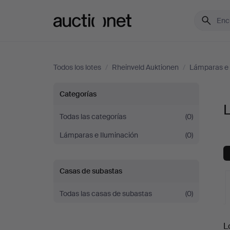
Auctionet.com
Todos los lotes
/
Rheinveld Auktionen
/
Lámparas e 
Lámparas
Categorías
de
Todas las categorías
(0)
Lámparas e Iluminación
(0)
pie
en
Casas de subastas
Rheinveld
Todas las casas de subastas
(0)
Auktionen
S
L