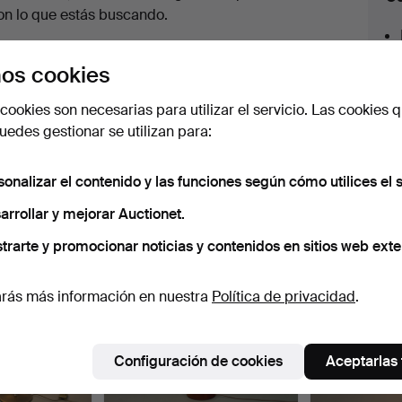
en
on lo que estás buscando.
urso
az clic en
Suscribir búsqueda
y recibirás un
os cookies
orreo tan pronto como dispongamos del lote.
cookies son necesarias para utilizar el servicio. Las cookies q
edes gestionar se utilizan para:
sonalizar el contenido y las funciones según cómo utilices el s
 nuestro archivo que coinciden con tu b
arrollar y mejorar Auctionet.
trarte y promocionar noticias y contenidos en sitios web exte
rás más información en nuestra
Política de privacidad
.
Configuración de cookies
Aceptarlas