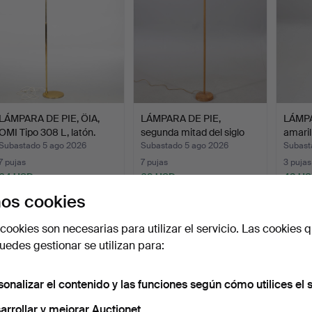
LÁMPARA DE PIE, ÖIA,
LÁMPARA DE PIE,
LÁMPA
OMI Tipo 308 L, latón.
segunda mitad del siglo
amaril
XX.
Subastado 5 ago 2026
Subastado 5 ago 2026
Subast
7 pujas
7 pujas
3 pujas
64 USD
69 USD
43 U
os cookies
cookies son necesarias para utilizar el servicio. Las cookies q
edes gestionar se utilizan para:
sonalizar el contenido y las funciones según cómo utilices el s
arrollar y mejorar Auctionet.