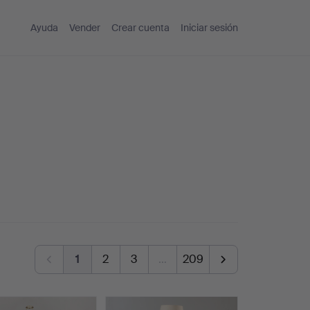
Ayuda
Vender
Crear cuenta
Iniciar sesión
1
2
3
…
209