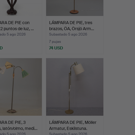
RA DE PIE con
LÁMPARA DE PIE, tres
2 puntos de luz, …
brazos, ÖA, Örsjö Arm…
ado 5 ago 2026
Subastado 5 ago 2026
7 pujas
SD
74 USD
RA DE PIE, 3
LÁMPARA DE PIE, Möller
, latón/olmo, medi…
Armatur, Eskilstuna.
ado 5 ago 2026
Subastado 5 ago 2026