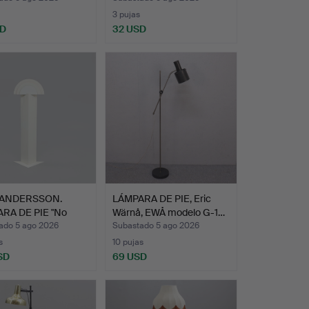
3 pujas
SD
32 USD
 ANDERSSON.
LÁMPARA DE PIE, Eric
RA DE PIE "No
Wärnå, EWÅ modelo G-1…
 …
ado 5 ago 2026
Subastado 5 ago 2026
s
10 pujas
SD
69 USD