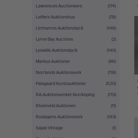
Lawrences Auctioneers
(174)
Leiflers Auktionshus
(78)
Limhamns Auktionsbyrå
(146)
Lyme Bay Auctions
(2)
Lysekils Auktionsbyrå
(140)
Markus Auktioner
(96)
Norrlands Auktionsverk
(118)
Palsgaard Kunstauktioner
(520)
RA Auktionsverket Norrköping
(713)
Rheinveld Auktionen
(11)
Roslagens Auktionsverk
(193)
Sajab Vintage
(1)