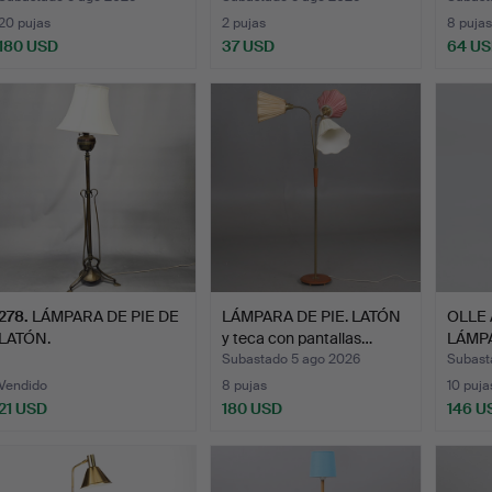
20 pujas
2 pujas
8 pujas
180 USD
37 USD
64 U
278
.
LÁMPARA DE PIE DE
LÁMPARA DE PIE. LATÓN
OLLE
LATÓN.
y teca con pantallas…
LÁMPA
Neon",
Subastado 5 ago 2026
Subast
Vendido
8 pujas
10 puja
21 USD
180 USD
146 U