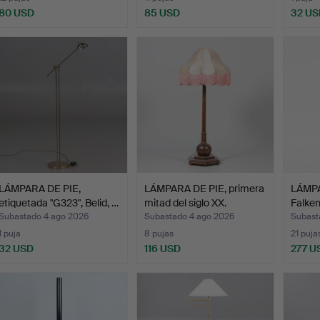
80 USD
85 USD
32 US
LÁMPARA DE PIE,
LÁMPARA DE PIE, primera
LÁMPA
etiquetada "G323", Belid, …
mitad del siglo XX.
Falken
déca
Subastado 4 ago 2026
Subastado 4 ago 2026
Subast
1 puja
8 pujas
21 puja
32 USD
116 USD
277 U