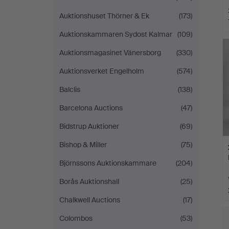
Auktionshuset Thörner & Ek
(173)
Auktionskammaren Sydost Kalmar
(109)
Auktionsmagasinet Vänersborg
(330)
Auktionsverket Engelholm
(574)
Balclis
(138)
Barcelona Auctions
(47)
Bidstrup Auktioner
(69)
Bishop & Miller
(75)
Björnssons Auktionskammare
(204)
Borås Auktionshall
(25)
Chalkwell Auctions
(17)
Colombos
(53)