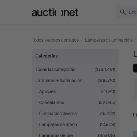
Auctionet.com
Todos los lotes cerrados
/
Lámparas e Iluminación
/
Lámparas
Categorías
de
Todas las categorías
(3.861.491)
Lámparas e Iluminación
(306.710)
pie
Apliques
(24.911)
Candelabros
(52.085)
P
Iluminación diversa
(16.422)
Fi
Lámparas de araña
(10.909)
r
Lámparas de pie
(35.078)