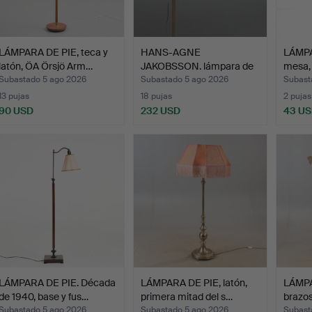
LÁMPARA DE PIE, teca y
HANS-AGNE
LÁMPA
latón, ÖA Örsjö Arm…
JAKOBSSON. lámpara de
mesa, 
pie, mader…
Subastado 5 ago 2026
Subastado 5 ago 2026
Subast
13 pujas
18 pujas
2 pujas
90 USD
232 USD
43 U
LÁMPARA DE PIE. Década
LÁMPARA DE PIE, latón,
LÁMPA
de 1940, base y fus…
primera mitad del s…
brazos
Subastado 5 ago 2026
Subastado 5 ago 2026
Subast