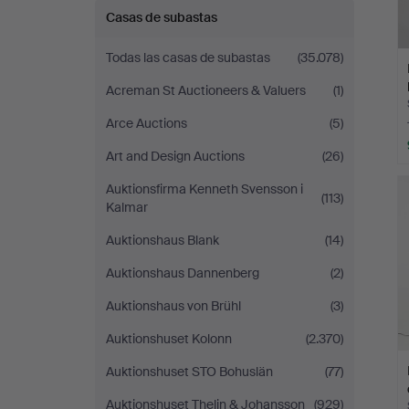
Casas de subastas
Todas las casas de subastas
(35.078)
Acreman St Auctioneers & Valuers
(1)
Arce Auctions
(5)
Art and Design Auctions
(26)
Auktionsfirma Kenneth Svensson i
(113)
Kalmar
Auktionshaus Blank
(14)
Auktionshaus Dannenberg
(2)
Auktionshaus von Brühl
(3)
Auktionshuset Kolonn
(2.370)
Auktionshuset STO Bohuslän
(77)
Auktionshuset Thelin & Johansson
(929)