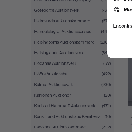
Mos
Göteborgs Auktionsverk
(769)
Halmstads Auktionskammare
(674)
Encontra
Handelslagret Auktionsservice
(448)
Helsingborgs Auktionskammare
(2.167)
Hälsinglands Auktionsverk
(343)
Höganäs Auktionsverk
(177)
Höörs Auktionshall
(422)
Kalmar Auktionsverk
(930)
Karljohan Auktioner
(20)
Karlstad Hammarö Auktionsverk
(474)
Kunst- und Auktionshaus Kleinhenz
(10)
Laholms Auktionskammare
(292)