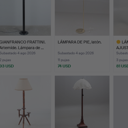
GIANFRANCO FRATTINI.
LÁMPARA DE PIE, latón.
LÁ
Artemide. Lámpara de …
AJUS
DE HI
Subastado 4 ago 2026
Subastado 4 ago 2026
Subast
2 pujas
11 pujas
3 pujas
93 USD
74 USD
81 US
Lote
selecci