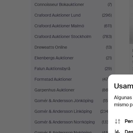
Connoisseur Bokauktioner
(7)
Crafoord Auktioner Lund
(296)
Crafoord Auktioner Malmö
(611)
Crafoord Auktioner Stockholm
(783)
Dreweatts Online
(13)
Ekenbergs Auktioner
(21)
Falun Auktionsbyrå
(29)
Formstad Auktioner
(470)
Usam
Garpenhus Auktioner
(862)
Algunas 
Gomér & Andersson Jönköping
(158)
mismo pu
Gomér & Andersson Linköping
(2.142)
Per
Gomér & Andersson Norrköping
(1.137)
Des
Gomér & Andersson Nyköping
(453)