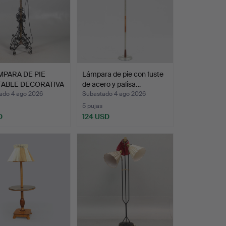
MPARA DE PIE
Lámpara de pie con fuste
TABLE DECORATIVA
de acero y palisa…
E…
ado 4 ago 2026
Subastado 4 ago 2026
5 pujas
D
124 USD
onado