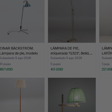
EINAR BÄCKSTRÖM.
LÁMPARA DE PIE,
LÁMPA
Lámpara de pie, modelo
etiquetada "G323", Belid, …
LATÓN
52…
Subastado 5 ago 2026
Subastado 5 ago 2026
Subast
10 pujas
5 pujas
1 puja
187 USD
43 USD
22 US