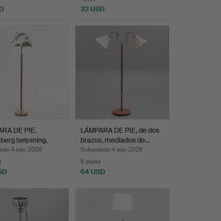
D
32 USD
RA DE PIE,
LÁMPARA DE PIE, de dos
berg belysning,
brazos, mediados de…
…
ado 4 ago 2026
Subastado 4 ago 2026
s
8 pujas
SD
64 USD