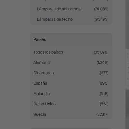
Lámparas de sobremesa
(74.039)
Lámparas de techo
(93.193)
Países
Todos los países
(35.078)
Alemania
(1.348)
Dinamarca
(677)
España
(190)
Finlandia
(158)
Reino Unido
(561)
Suecia
(32.117)