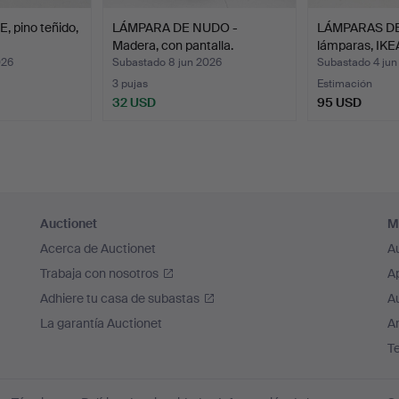
 pino teñido,
LÁMPARA DE NUDO -
LÁMPARAS DE 
Madera, con pantalla.
lámparas, IK
026
Subastado 8 jun 2026
Subastado 4 jun
3 pujas
Estimación
32 USD
95 USD
Auctionet
M
Acerca de Auctionet
A
Trabaja con nosotros
A
Adhiere tu casa de subastas
A
La garantía Auctionet
Ar
T