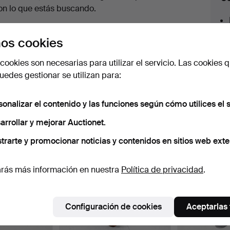
en
on lo que estás buscando.
urso
az clic en
Suscribir búsqueda
y recibirás un
os cookies
orreo tan pronto como dispongamos del lote.
cookies son necesarias para utilizar el servicio. Las cookies q
edes gestionar se utilizan para:
sonalizar el contenido y las funciones según cómo utilices el s
 nuestro archivo que coinciden con tu b
arrollar y mejorar Auctionet.
trarte y promocionar noticias y contenidos en sitios web exte
rás más información en nuestra
Política de privacidad
.
Configuración de cookies
Aceptarlas