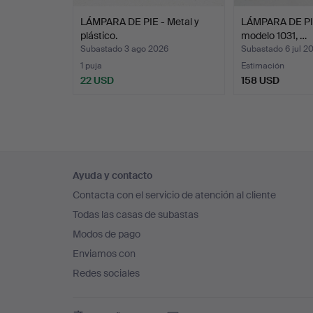
LÁMPARA DE PIE - Metal y
LÁMPARA DE PIE,
plástico.
modelo 1031, …
Subastado 3 ago 2026
Subastado 6 jul 2
1 puja
Estimación
22 USD
158 USD
Navegación
Ayuda y contacto
en
Contacta con el servicio de atención al cliente
el
Todas las casas de subastas
pie
Modos de pago
de
Enviamos con
página
Redes sociales