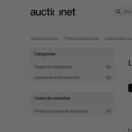
Auctionet.com
Todos los lotes
/
TOKA Auktionshus
/
Lámparas e Il
Lámparas
Categorías
de
Todas las categorías
(0)
Lámparas e Iluminación
(0)
pie
en
Casas de subastas
TOKA
Todas las casas de subastas
(0)
Auktionshus
S
L