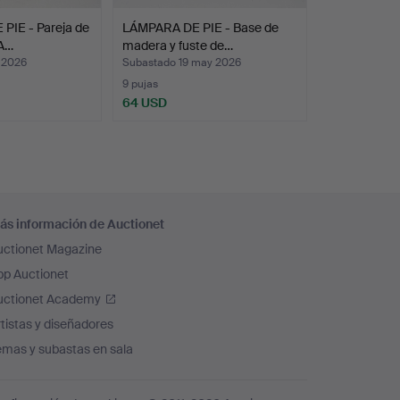
PIE - Pareja de
LÁMPARA DE PIE - Base de
EA…
madera y fuste de…
 2026
Subastado 19 may 2026
9 pujas
64 USD
ás información de Auctionet
uctionet Magazine
pp Auctionet
uctionet Academy
tistas y diseñadores
emas y subastas en sala