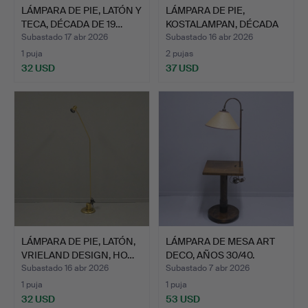
LÁMPARA DE PIE, LATÓN Y
LÁMPARA DE PIE,
TECA, DÉCADA DE 19…
KOSTALAMPAN, DÉCADA
DE 197…
Subastado 17 abr 2026
Subastado 16 abr 2026
1 puja
2 pujas
32 USD
37 USD
LÁMPARA DE PIE, LATÓN,
LÁMPARA DE MESA ART
VRIELAND DESIGN, HO…
DECO, AÑOS 30/40.
Subastado 16 abr 2026
Subastado 7 abr 2026
1 puja
1 puja
32 USD
53 USD