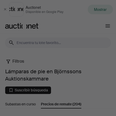
Auctionet
Mostrar
Cerrar
Disponible en Google Play
Auctionet.com
Filtros
Lámparas
Lámparas de pie en Björnssons
de
Auktionskammare
pie
Suscribir búsqueda
en
Subastas en curso
Precios de remate
(204)
Björnssons