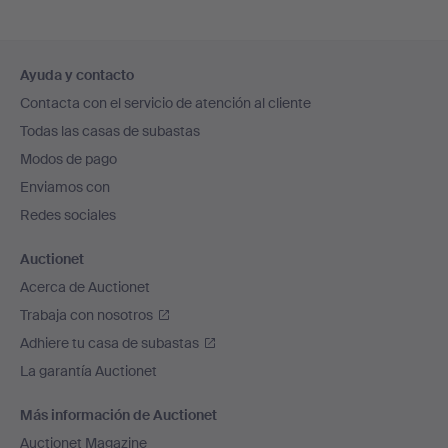
Navegación
Ayuda y contacto
en
Contacta con el servicio de atención al cliente
el
Todas las casas de subastas
pie
Modos de pago
de
Enviamos con
página
Redes sociales
Auctionet
Acerca de Auctionet
Trabaja con nosotros
Adhiere tu casa de subastas
La garantía Auctionet
Más información de Auctionet
Auctionet Magazine