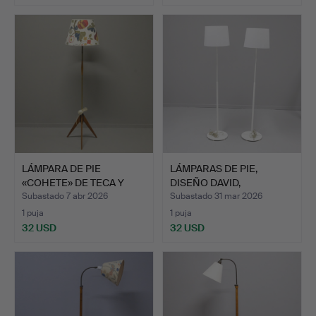
LÁMPARA DE PIE
LÁMPARAS DE PIE,
«COHETE» DE TECA Y
DISEÑO DAVID,
LATÓN, Ö…
ILUMINACIÓN…
Subastado 7 abr 2026
Subastado 31 mar 2026
1 puja
1 puja
32 USD
32 USD