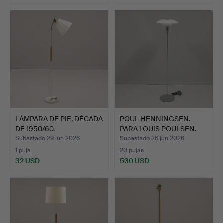
LÁMPARA DE PIE, DÉCADA
POUL HENNINGSEN.
DE 1950/60.
PARA LOUIS POULSEN.
LÁMPA…
Subastado 29 jun 2026
Subastado 26 jun 2026
1 puja
20 pujas
32 USD
530 USD