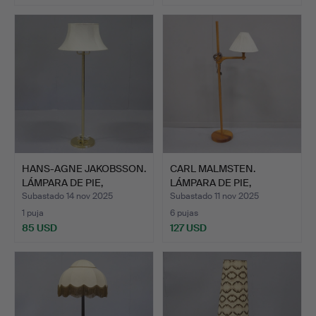
HANS-AGNE JAKOBSSON.
CARL MALMSTEN.
LÁMPARA DE PIE,
LÁMPARA DE PIE,
MODEL…
«VALLA».
Subastado 14 nov 2025
Subastado 11 nov 2025
1 puja
6 pujas
85 USD
127 USD