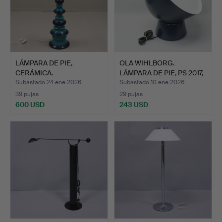
LÁMPARA DE PIE,
OLA WIHLBORG.
CERÁMICA.
LÁMPARA DE PIE, PS 2017,
IKE…
Subastado 24 ene 2026
Subastado 10 ene 2026
39 pujas
29 pujas
600 USD
243 USD