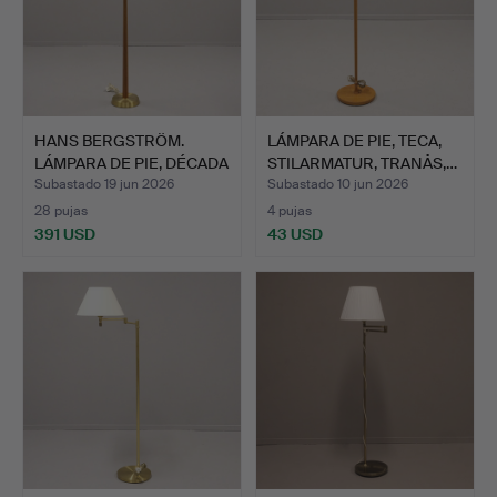
HANS BERGSTRÖM.
LÁMPARA DE PIE, TECA,
LÁMPARA DE PIE, DÉCADA
STILARMATUR, TRANÅS,…
DE …
Subastado 19 jun 2026
Subastado 10 jun 2026
28 pujas
4 pujas
391 USD
43 USD