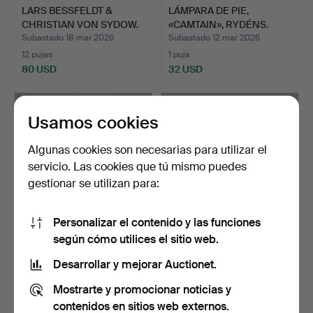
LARS BESSFELDT &
LÁMPARA DE PIE,
CHRISTIAN VON SYDOW.
«CAMTAIN», RYDÉNS.
LÁMP…
Subastado 18 mar 2026
Subastado 12 mar 2026
12 pujas
1 puja
80 USD
32 USD
Usamos cookies
Algunas cookies son necesarias para utilizar el
servicio. Las cookies que tú mismo puedes
gestionar se utilizan para:
Personalizar el contenido y las funciones
según cómo utilices el sitio web.
LÁMPARA DE PIE Y
LÁMPARA DE PIE,
LÁMPARA DE MESA,
FAGERHULT.
Desarrollar y mejorar Auctionet.
DISEÑO D…
Subastado 11 mar 2026
Subastado 5 mar 2026
Mostrarte y promocionar noticias y
9 pujas
18 pujas
74 USD
232 USD
contenidos en sitios web externos.