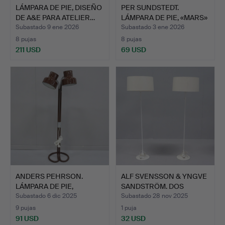
LÁMPARA DE PIE, DISEÑO
PER SUNDSTEDT.
DE A&E PARA ATELIER…
LÁMPARA DE PIE, «MARS»
6295…
Subastado 9 ene 2026
Subastado 3 ene 2026
8 pujas
8 pujas
211 USD
69 USD
ANDERS PEHRSON.
ALF SVENSSON & YNGVE
LÁMPARA DE PIE,
SANDSTRÖM. DOS
«BUMLING»,…
LÁMPAR…
Subastado 6 dic 2025
Subastado 28 nov 2025
9 pujas
1 puja
91 USD
32 USD