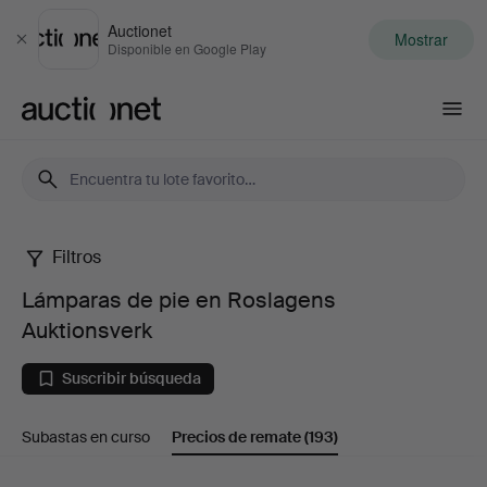
Auctionet
Mostrar
Cerrar
Disponible en Google Play
Auctionet.com
Filtros
Lámparas
Lámparas de pie en Roslagens
de
Auktionsverk
pie
Suscribir búsqueda
en
Subastas en curso
Precios de remate
(193)
Roslagens