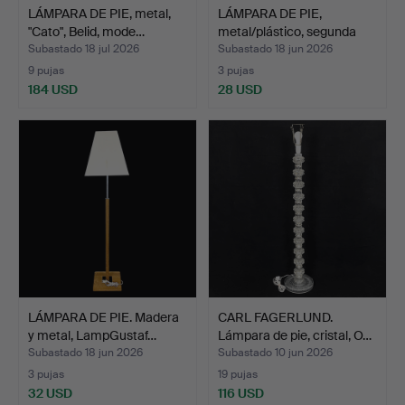
LÁMPARA DE PIE, metal,
LÁMPARA DE PIE,
"Cato", Belid, mode…
metal/plástico, segunda
mi…
Subastado 18 jul 2026
Subastado 18 jun 2026
9 pujas
3 pujas
184 USD
28 USD
LÁMPARA DE PIE. Madera
CARL FAGERLUND.
y metal, LampGustaf…
Lámpara de pie, cristal, O…
Subastado 18 jun 2026
Subastado 10 jun 2026
3 pujas
19 pujas
32 USD
116 USD