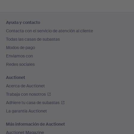
Navegación
Ayuda y contacto
en
Contacta con el servicio de atención al cliente
el
Todas las casas de subastas
pie
Modos de pago
de
Enviamos con
página
Redes sociales
Auctionet
Acerca de Auctionet
Trabaja con nosotros
Adhiere tu casa de subastas
La garantía Auctionet
Más información de Auctionet
Auctionet Magazine