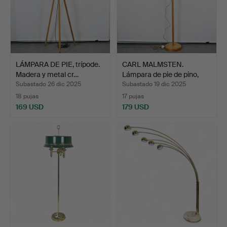
LÁMPARA DE PIE, trípode.
CARL MALMSTEN.
Madera y metal cr…
Lámpara de pie de pino,
«St…
Subastado 26 dic 2025
Subastado 19 dic 2025
18 pujas
17 pujas
169 USD
179 USD