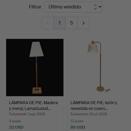
Precios
Filtrar
Auktionsverk
de
1
5
remate
LÁMPARA DE PIE. Madera
LÁMPARA DE PIE, latón y
y metal, LampGustaf…
revestida en cuero…
Subastado 1 ago 2026
Subastado 26 jul 2026
3 pujas
12 pujas
32 USD
85 USD