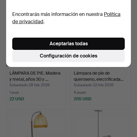
Encontrarás más información en nuestra
Política
de privacidad
.
Aceptarlas todas
Configuración de cookies
LÁMPARA DE PIE. Madera
Lámpara de pie de
y metal, años 30 y …
queroseno, electrificada…
Subastado 28 feb 2026
Subastado 22 feb 2026
1 puja
4 pujas
22 USD
205 USD