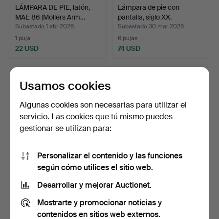
LÁMPARA DE PIE, latón,
Lámpara de pie con
MAE 86 (Möllers Arm…
pantalla, siglo XX.
Subastado 1 abr 2026
Subastado 30 mar 2026
1 puja
6 pujas
22 USD
74 USD
Usamos cookies
Algunas cookies son necesarias para utilizar el
servicio. Las cookies que tú mismo puedes
gestionar se utilizan para:
Personalizar el contenido y las funciones
según cómo utilices el sitio web.
Lámpara de pie MAE 46 de
LÁMPARA DE PIE. Metal,
latón, de la segu…
Belid AB, segunda m…
Desarrollar y mejorar Auctionet.
Subastado 24 mar 2026
Subastado 10 mar 2026
Mostrarte y promocionar noticias y
4 pujas
3 pujas
43 USD
32 USD
contenidos en sitios web externos.