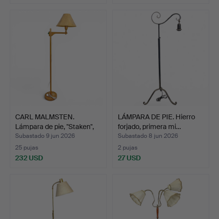
CARL MALMSTEN.
LÁMPARA DE PIE. Hierro
Lámpara de pie, "Staken",
forjado, primera mi…
r…
Subastado 9 jun 2026
Subastado 8 jun 2026
25 pujas
2 pujas
232 USD
27 USD