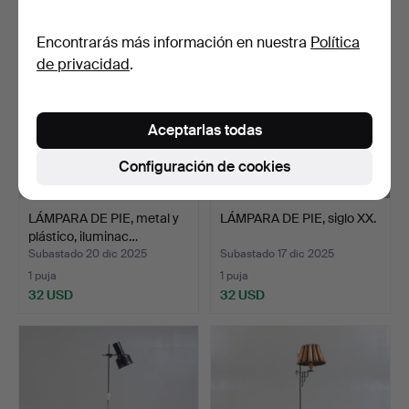
Encontrarás más información en nuestra
Política
de privacidad
.
Aceptarlas todas
Configuración de cookies
LÁMPARA DE PIE, metal y
LÁMPARA DE PIE, siglo XX.
plástico, iluminac…
Subastado 20 dic 2025
Subastado 17 dic 2025
1 puja
1 puja
32 USD
32 USD