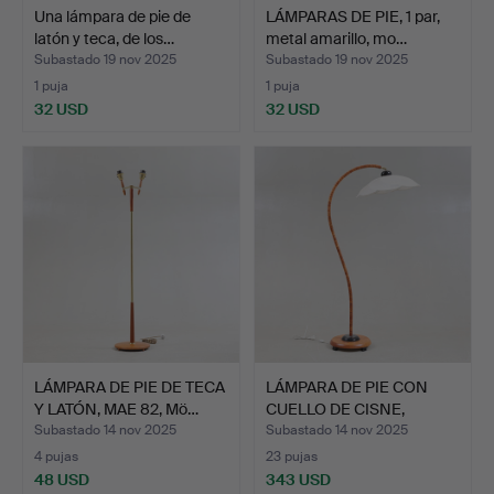
Una lámpara de pie de
LÁMPARAS DE PIE, 1 par,
latón y teca, de los…
metal amarillo, mo…
Subastado 19 nov 2025
Subastado 19 nov 2025
1 puja
1 puja
32 USD
32 USD
LÁMPARA DE PIE DE TECA
LÁMPARA DE PIE CON
Y LATÓN, MAE 82, Mö…
CUELLO DE CISNE,
Marksl…
Subastado 14 nov 2025
Subastado 14 nov 2025
4 pujas
23 pujas
48 USD
343 USD