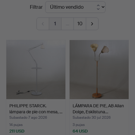
Precios
Filtrar
&
de
Andersson
1
…
10
remate
Nyköping
PHILIPPE STARCK.
LÁMPARA DE PIE, AB Allan
lámpara de pie con mesa, …
Dolge, Eskilstuna…
Subastado 7 ago 2026
Subastado 30 jul 2026
14 pujas
3 pujas
211 USD
64 USD