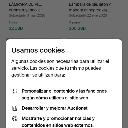
LÁMPARA DE PIE,
Lámpara de pie, latón y
«Construyendo la
madera ennegrecida…
lámpara»,…
Subastado 3 mar 2026
Subastado 22 ene 2026
1 puja
8 pujas
32 USD
366 USD
Usamos cookies
Algunas cookies son necesarias para utilizar el
servicio. Las cookies que tú mismo puedes
gestionar se utilizan para:
Personalizar el contenido y las funciones
según cómo utilices el sitio web.
Una lámpara de pie de
LÁMPARA DE PIE, Belid,
latón, de tres brazo…
tipo G3167, también.
Desarrollar y mejorar Auctionet.
Subastado 5 ene 2026
Subastado 29 dic 2025
Mostrarte y promocionar noticias y
2 pujas
1 puja
37 USD
32 USD
contenidos en sitios web externos.