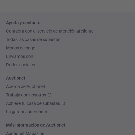
Navegación
Ayuda y contacto
en
Contacta con el servicio de atención al cliente
el
Todas las casas de subastas
pie
Modos de pago
de
Enviamos con
página
Redes sociales
Auctionet
Acerca de Auctionet
Trabaja con nosotros
Adhiere tu casa de subastas
La garantía Auctionet
Más información de Auctionet
Auctionet Magazine