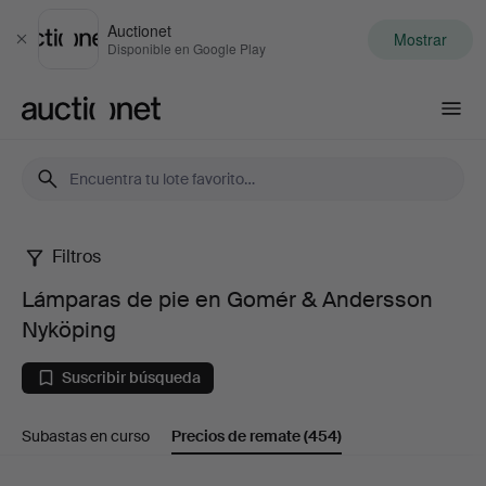
Auctionet
Mostrar
Cerrar
Disponible en Google Play
Auctionet.com
Filtros
Lámparas
Lámparas de pie en Gomér & Andersson
de
Nyköping
pie
Suscribir búsqueda
en
Subastas en curso
Precios de remate
(454)
Gomér