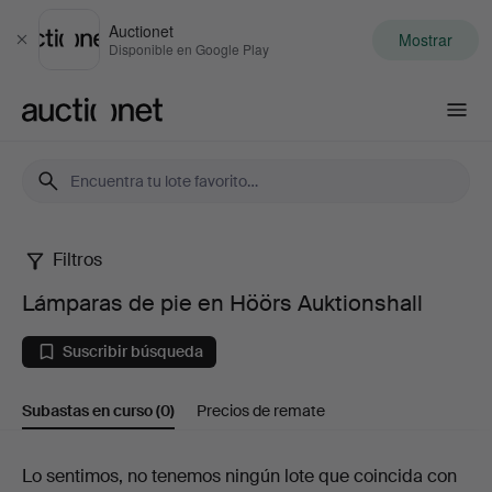
Auctionet
Mostrar
Cerrar
Disponible en Google Play
Auctionet.com
Filtros
Lámparas
Lámparas de pie en Höörs Auktionshall
de
Suscribir búsqueda
pie
Subastas en curso
(0)
Precios de remate
en
Höörs
Subastas
Lo sentimos, no tenemos ningún lote que coincida con