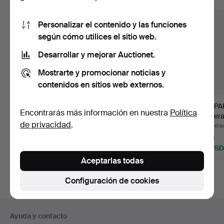
Personalizar el contenido y las funciones
según cómo utilices el sitio web.
Desarrollar y mejorar Auctionet.
Mostrarte y promocionar noticias y
contenidos en sitios web externos.
LÁMPARAS DE PIE 1
LÁMPARA DE PIE
LÁMPAR
Encontrarás más información en nuestra
Política
par Markslöjd.
metal/vidrio mediados
madera
de privacidad
.
del s…
Subastado 7 ago 2026
Subastado 6 ago 2026
Subasta
1 puja
6 pujas
1 puja
32 USD
49 USD
32 USD
Aceptarlas todas
Configuración de cookies
Navegación
Ayuda y contacto
en