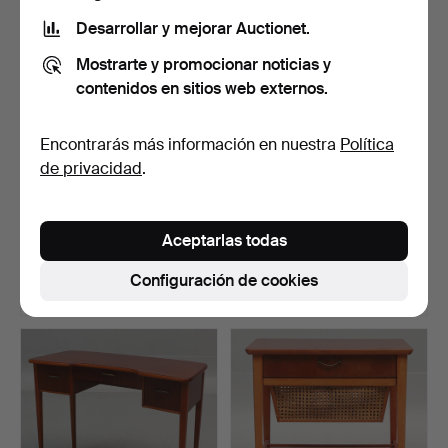
Desarrollar y mejorar Auctionet.
Mostrarte y promocionar noticias y
contenidos en sitios web externos.
Encontrarás más información en nuestra
Política
de privacidad
.
MESA DE CENTRO,
Una mesa de café de
madera, estilo
madera, neorrococó, de…
Aceptarlas todas
neorrenacen…
Subastado 7 ago 2026
Subastado 10 abr 2026
7 pujas
7 pujas
Configuración de cookies
53 USD
48 USD