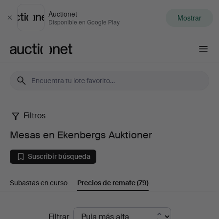
Auctionet
Mostrar
Cerrar
Disponible en Google Play
Auctionet.com
Filtros
Mesas
Mesas en Ekenbergs Auktioner
en
Suscribir búsqueda
Ekenbergs
Subastas en curso
Precios de remate
(79)
Auktioner
Precios
Filtrar