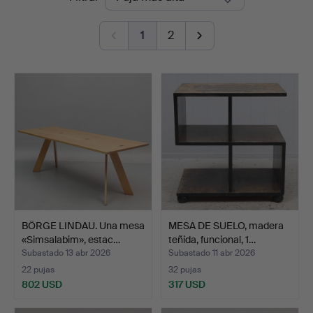
de
1
2
remate
BÖRGE LINDAU. Una mesa
MESA DE SUELO, madera
«Simsalabim», estac…
teñida, funcional, 1…
Subastado 13 abr 2026
Subastado 11 abr 2026
22 pujas
32 pujas
802 USD
317 USD