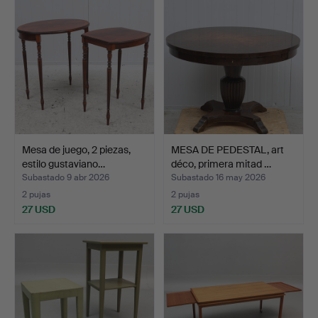
seleccionado
Mesa de juego, 2 piezas,
MESA DE PEDESTAL, art
estilo gustaviano…
déco, primera mitad …
Subastado 9 abr 2026
Subastado 16 may 2026
2 pujas
2 pujas
27 USD
27 USD