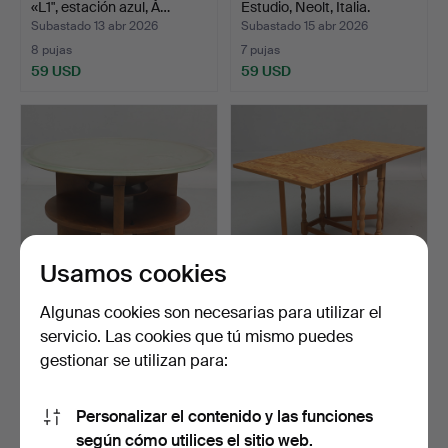
«L1", estación azul, Å…
Estudio, Neolt, Italia.
Subastado 13 abr 2026
Subastado 15 abr 2026
8 pujas
7 pujas
59 USD
59 USD
Usamos cookies
Algunas cookies son necesarias para utilizar el
MESA DE CENTRO, con
MESA PLEGABLE, pino,
servicio. Las cookies que tú mismo puedes
sobre de cristal talla…
segunda mitad del sig…
gestionar se utilizan para:
Subastado 9 jul 2026
Subastado 4 jul 2026
2 pujas
7 pujas
53 USD
53 USD
Personalizar el contenido y las funciones
según cómo utilices el sitio web.