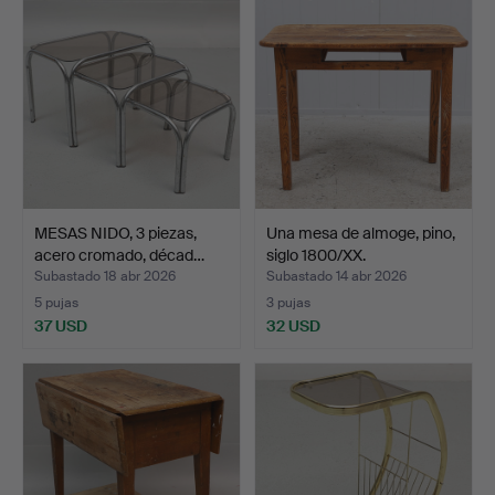
MESAS NIDO, 3 piezas,
Una mesa de almoge, pino,
acero cromado, décad…
siglo 1800/XX.
Subastado 18 abr 2026
Subastado 14 abr 2026
5 pujas
3 pujas
37 USD
32 USD