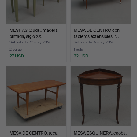
MESITAS, 2 uds., madera
MESA DE CENTRO con
pintada, siglo XX.
tableros extensibles, r…
Subastado 20 may 2026
Subastado 19 may 2026
2 pujas
1 puja
27 USD
22 USD
MESA DE CENTRO, teca,
MESA ESQUINERA, caoba,