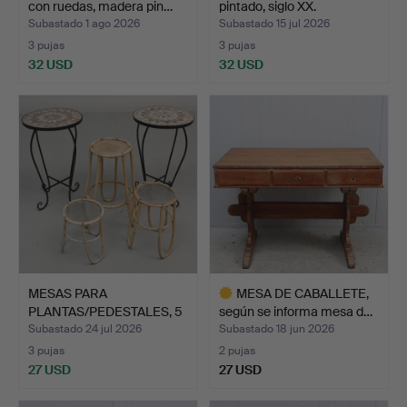
con ruedas, madera pin…
pintado, siglo XX.
Subastado 1 ago 2026
Subastado 15 jul 2026
3 pujas
3 pujas
32 USD
32 USD
MESAS PARA
MESA DE CABALLETE,
PLANTAS/PEDESTALES, 5
según se informa mesa d…
uds.
Subastado 24 jul 2026
Subastado 18 jun 2026
3 pujas
2 pujas
27 USD
27 USD
Lote