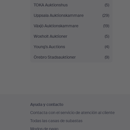
TOKA Auktionshus
(5)
Uppsala Auktionskammare
(29)
Växjö Auktionskammare
(19)
Woxholt Auktioner
(5)
Young's Auctions
(4)
Örebro Stadsauktioner
(9)
Navegación
Ayuda y contacto
en
Contacta con el servicio de atención al cliente
el
Todas las casas de subastas
pie
Modos de pago