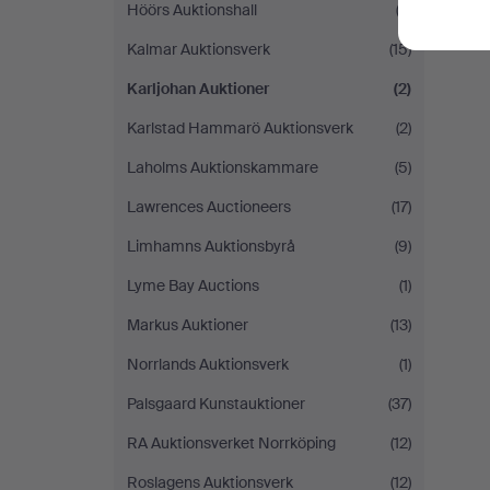
Höörs Auktionshall
(2)
Kalmar Auktionsverk
(15)
Karljohan Auktioner
(2)
Karlstad Hammarö Auktionsverk
(2)
Laholms Auktionskammare
(5)
Lawrences Auctioneers
(17)
Limhamns Auktionsbyrå
(9)
Lyme Bay Auctions
(1)
Markus Auktioner
(13)
Norrlands Auktionsverk
(1)
Palsgaard Kunstauktioner
(37)
RA Auktionsverket Norrköping
(12)
Roslagens Auktionsverk
(12)