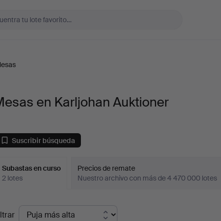
esas
Mesas en Karljohan Auktioner
Suscribir búsqueda
Subastas en curso
Precios de remate
2 lotes
Nuestro archivo con más de 4 470 000 lotes
ubastas
ltrar