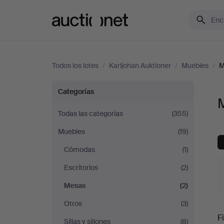
Auctionet.com
Todos los lotes
/
Karljohan Auktioner
/
Muebles
/
M
Mesas
Categorías
en
Todas las categorías
(355)
Muebles
(19)
Karljohan
Cómodas
(1)
Auktioner
Escritorios
(2)
Mesas
(2)
Otros
(3)
S
Fi
Sillas y sillones
(8)