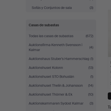
Sofás y Conjuntos de sala
(3)
c
Casas de subastas
Todas las casas de subastas
(672)
Auktionsfirma Kenneth Svensson i
(4)
Kalmar
Auktionshaus Stuber's Hammerschlag
(1)
Auktionshuset Kolonn
(13)
Auktionshuset STO Bohuslän
(1)
Auktionshuset Thelin & Johansson
(14)
Auktionshuset Thörner & Ek
(10)
Auktionskammaren Sydost Kalmar
(3)
T