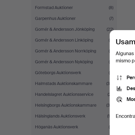
Formstad Auktioner
(8)
Garpenhus Auktioner
(7)
Gomér & Andersson Jönköping
(22)
Usam
Gomér & Andersson Linköping
(5)
Gomér & Andersson Norrköping
(4)
Algunas 
mismo pu
Gomér & Andersson Nyköping
(6)
Göteborgs Auktionsverk
(9)
Per
Halmstads Auktionskammare
(35)
Des
Handelslagret Auktionsservice
(21)
Mos
Helsingborgs Auktionskammare
(35)
Encontra
Hälsinglands Auktionsverk
(18)
Höganäs Auktionsverk
(4)