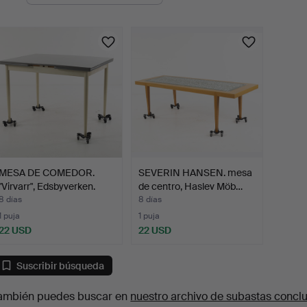
en
urso
MESA DE COMEDOR.
SEVERIN HANSEN. mesa
"Virvarr", Edsbyverken.
de centro, Haslev Möb…
8 días
8 días
1 puja
1 puja
22 USD
22 USD
Suscribir búsqueda
ambién puedes buscar en
nuestro archivo de subastas concl