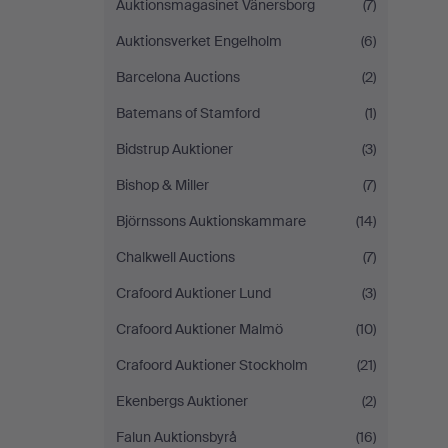
Auktionsmagasinet Vänersborg
(7)
Auktionsverket Engelholm
(6)
Barcelona Auctions
(2)
Batemans of Stamford
(1)
Bidstrup Auktioner
(3)
Bishop & Miller
(7)
Björnssons Auktionskammare
(14)
Chalkwell Auctions
(7)
Crafoord Auktioner Lund
(3)
Crafoord Auktioner Malmö
(10)
Crafoord Auktioner Stockholm
(21)
Ekenbergs Auktioner
(2)
Falun Auktionsbyrå
(16)