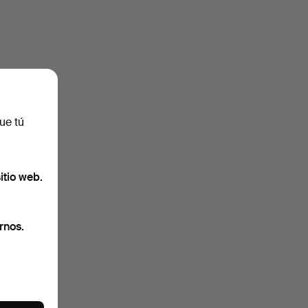
ue tú
itio web.
rnos.