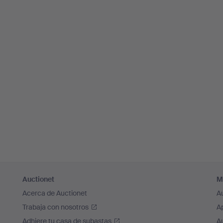
Auctionet
M
Acerca de Auctionet
A
Trabaja con nosotros
A
Adhiere tu casa de subastas
A