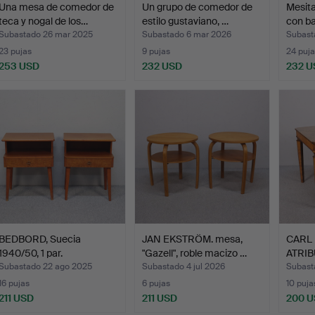
Una mesa de comedor de
Un grupo de comedor de
Mesita
teca y nogal de los…
estilo gustaviano, …
con ba
Subastado 26 mar 2025
Subastado 6 mar 2026
Subast
23 pujas
9 pujas
24 puja
253 USD
232 USD
232 U
BEDBORD, Suecia
JAN EKSTRÖM. mesa,
CARL
1940/50, 1 par.
"Gazell", roble macizo …
ATRIB
Swedi
Subastado 22 ago 2025
Subastado 4 jul 2026
Subast
16 pujas
6 pujas
10 puja
211 USD
211 USD
200 