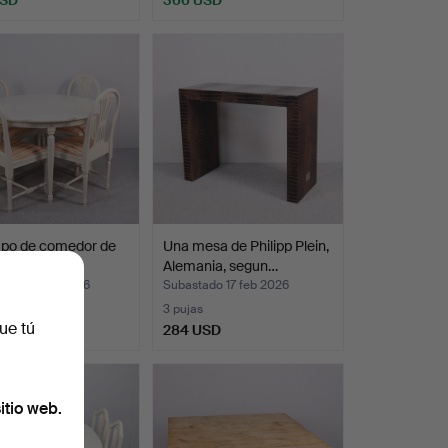
upo de comedor de
Una mesa de Philipp Plein,
 gustaviano, …
Alemania, segun…
ado 10 ene 2026
Subastado 17 feb 2026
as
3 pujas
ue tú
USD
284 USD
itio web.