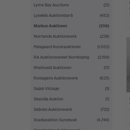
Lyme Bay Auctions
(21)
Lysekils Auktionsbyrå
(452)
Markus Auktioner
(206)
Norrlands Auktionsverk
(228)
Palsgaard Kunstauktioner
(1.552)
RA Auktionsverket Norrköping
(2.199)
Rheinveld Auktionen
(17)
Roslagens Auktionsverk
(625)
Sajab Vintage
(3)
Skandia Auktion
(7)
Skånes Auktionsverk
(732)
Stadsauktion Sundsvall
(4.746)