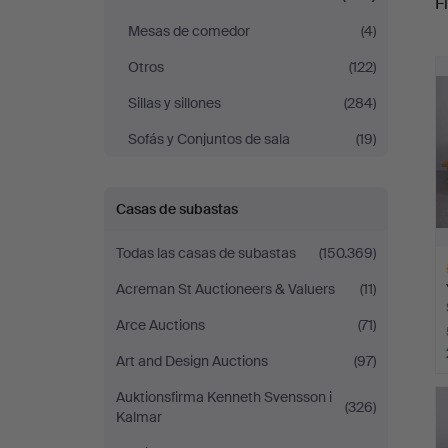
Fi
Mesas de comedor
(4)
r
Otros
(122)
Sillas y sillones
(284)
Sofás y Conjuntos de sala
(19)
Casas de subastas
Todas las casas de subastas
(150.369)
Acreman St Auctioneers & Valuers
(11)
Arce Auctions
(71)
Art and Design Auctions
(97)
L
Auktionsfirma Kenneth Svensson i
s
(326)
Kalmar