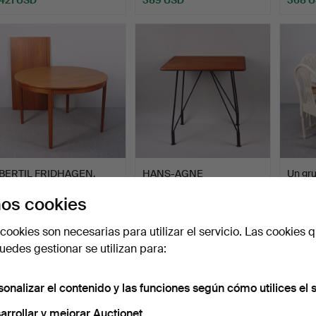
ote
Lote
eleccionado
seleccionado
BERTIL FRIDHAGEN.
HANS-AGNE
Un gr
«Dinett», mesa de
JAKOBSSON. mesa
estilo
os cookies
comedo…
auxiliar, «S 608…
Subastado 7 nov 2025
Subastado 15 ago 2025
Subast
12 pujas
18 pujas
20 puj
cookies son necesarias para utilizar el servicio. Las cookies q
316 USD
315 USD
295 
edes gestionar se utilizan para:
sonalizar el contenido y las funciones según cómo utilices el s
arrollar y mejorar Auctionet.