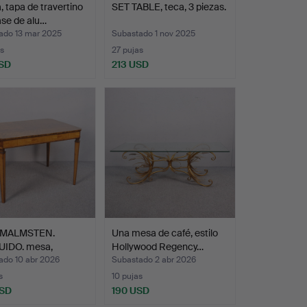
, tapa de travertino
SET TABLE, teca, 3 piezas.
se de alu…
ado 13 mar 2025
Subastado 1 nov 2025
s
27 pujas
SD
213 USD
 MALMSTEN.
Una mesa de café, estilo
UIDO. mesa,
Hollywood Regency…
sh Gr…
ado 10 abr 2026
Subastado 2 abr 2026
s
10 pujas
USD
190 USD