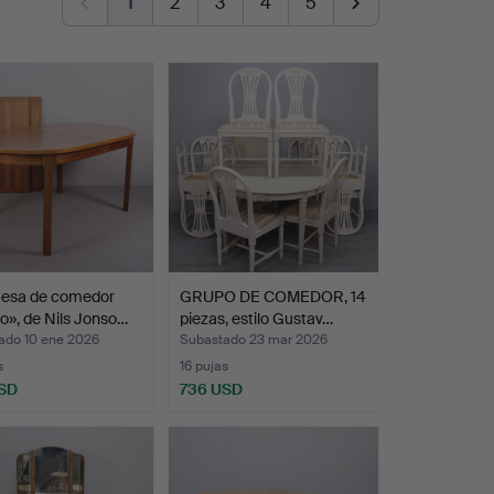
1
2
3
4
5
esa de comedor
GRUPO DE COMEDOR, 14
», de Nils Jonso…
piezas, estilo Gustav…
ado 10 ene 2026
Subastado 23 mar 2026
s
16 pujas
SD
736 USD