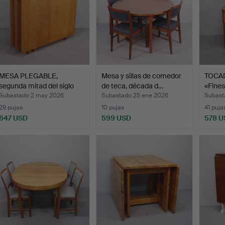
MESA PLEGABLE,
Mesa y sillas de comedor
TOCAD
segunda mitad del siglo
de teca, década d…
«Fines
XX.
Subastado 2 may 2026
Subastado 25 ene 2026
Subast
29 pujas
10 pujas
41 puja
647 USD
599 USD
578 U