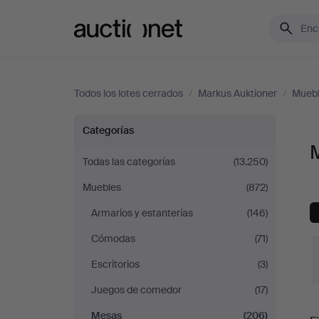
Auctionet.com
Todos los lotes cerrados
/
Markus Auktioner
/
Mueb
Mesas
Categorías
en
Todas las categorías
(13.250)
Muebles
(872)
Markus
Armarios y estanterías
(146)
Auktioner
Cómodas
(71)
Escritorios
(3)
Juegos de comedor
(17)
P
Mesas
(206)