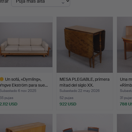
ltrar
de
emate
Un sofá, «Dymling»,
MESA PLEGABLE, primera
Una m
Yngve Ekström para sue…
mitad del siglo XX.
«Rimbo
Subastado 6 nov 2025
Subastado 22 may 2026
Subast
55 pujas
52 pujas
31 puja
2.112 USD
922 USD
788 U
ote
eleccionado