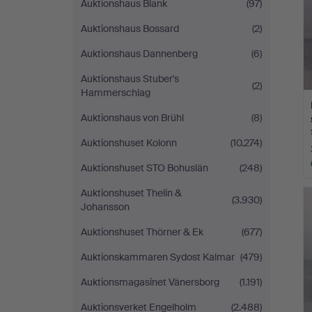
Auktionshaus Blank
(97)
Auktionshaus Bossard
(2)
Auktionshaus Dannenberg
(6)
Auktionshaus Stuber's
(2)
Hammerschlag
Auktionshaus von Brühl
(8)
Auktionshuset Kolonn
(10.274)
Auktionshuset STO Bohuslän
(248)
Auktionshuset Thelin &
(3.930)
Johansson
Auktionshuset Thörner & Ek
(677)
Auktionskammaren Sydost Kalmar
(479)
Auktionsmagasinet Vänersborg
(1.191)
Auktionsverket Engelholm
(2.488)