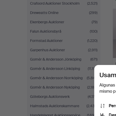
Crafoord Auktioner Stockholm
(2.521)
L
s
Dreweatts Online
(299)
Ekenbergs Auktioner
(79)
Falun Auktionsbyrå
(100)
Formstad Auktioner
(1.220)
Garpenhus Auktioner
(2.911)
Gomér & Andersson Jönköping
(671)
Gomér & Andersson Linköping
(11.191)
Usam
Gomér & Andersson Norrköping
(5.841)
Algunas 
Gomér & Andersson Nyköping
(2.180)
mismo pu
Göteborgs Auktionsverk
(4.173)
Per
Halmstads Auktionskammare
(2.433)
Des
Handelslagret Auktionsservice
(1.690)