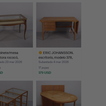
binete/mesa
ERIC JOHANSSON.
tora rococó,
escritorio, modelo 378,
d…
Ab…
ado 23 mar 2026
Subastado 4 mar 2026
s
17 pujas
SD
179 USD
Lote
seleccionado