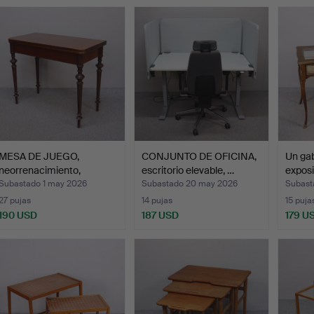
MESA DE JUEGO,
CONJUNTO DE OFICINA,
Un ga
neorrenacimiento,
escritorio elevable, …
exposi
segunda m…
segun
Subastado 1 may 2026
Subastado 20 may 2026
Subast
27 pujas
14 pujas
15 puja
190 USD
187 USD
179 U