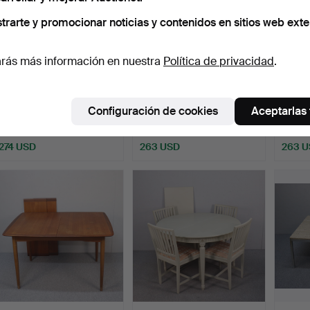
trarte y promocionar noticias y contenidos en sitios web exte
rás más información en nuestra
Política de privacidad
.
MESITA DE NOCHE,
Una mesa barroca del
GRUP
TECA/RATÁN, 1950/60, 1
siglo XVIII.
estilo
Configuración de cookies
Aceptarlas
pa…
Subastado 9 mar 2026
Subastado 28 ago 2025
Subasta
27 pujas
5 pujas
5 pujas
274 USD
263 USD
263 