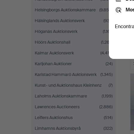
Mos
Helsingborgs Auktionskammare
(9.855)
Hälsinglands Auktionsverk
(937)
Encontra
Höganäs Auktionsverk
(1.161)
Höörs Auktionshall
(1.267)
Kalmar Auktionsverk
(4.412)
Karljohan Auktioner
(24)
Karlstad Hammarö Auktionsverk
(1.345)
Kunst- und Auktionshaus Kleinhenz
(7)
Laholms Auktionskammare
(1.199)
Lawrences Auctioneers
(2.886)
Leiflers Auktionshus
(514)
Limhamns Auktionsbyrå
(322)