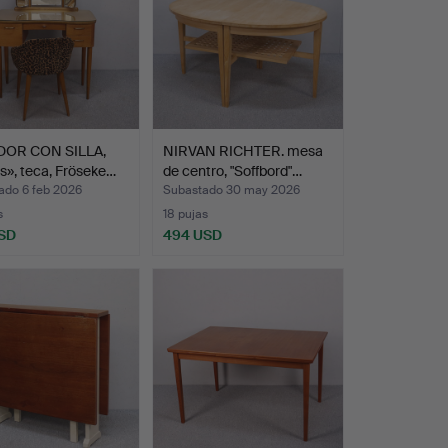
OR CON SILLA,
NIRVAN RICHTER. mesa
s», teca, Fröseke…
de centro, "Soffbord"…
ado 6 feb 2026
Subastado 30 may 2026
s
18 pujas
SD
494 USD