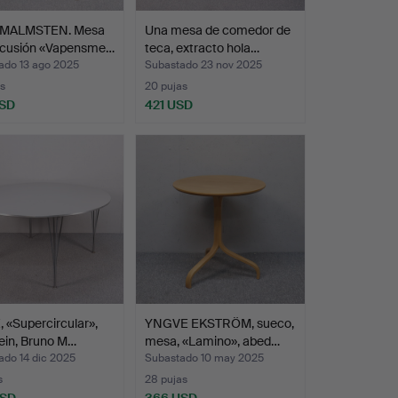
 MALMSTEN. Mesa
Una mesa de comedor de
rcusión «Vapensme…
teca, extracto hola…
ado 13 ago 2025
Subastado 23 nov 2025
s
20 pujas
USD
421 USD
 «Supercircular»,
YNGVE EKSTRÖM, sueco,
ein, Bruno M…
mesa, «Lamino», abed…
ado 14 dic 2025
Subastado 10 may 2025
s
28 pujas
USD
366 USD