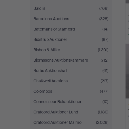
Balclis
(768)
Barcelona Auctions
(328)
Batemans of Stamford
(14)
Bidstrup Auktioner
(87)
Bishop & Miller
(1.301)
Björnssons Auktionskammare
(712)
Borås Auktionshall
(61)
Chalkwell Auctions
(217)
Colombos
(477)
Connoisseur Bokauktioner
(10)
Crafoord Auktioner Lund
(1.180)
Crafoord Auktioner Malmö
(2.028)