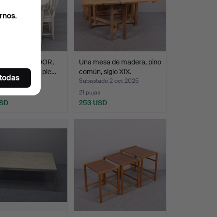
rnos.
O DE COMEDOR,
Una mesa de madera, pino
 Gustaviano, 5 pie…
común, siglo XIX.
 todas
do 11 dic 2025
Subastado 2 oct 2025
21 pujas
USD
253 USD