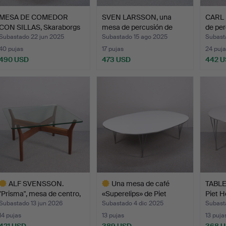
MESA DE COMEDOR
SVEN LARSSON, una
CARL
CON SILLAS, Skaraborgs
mesa de percusión de
de pe
Möb…
pin…
Subastado 22 jun 2025
Subastado 15 ago 2025
Subast
40 pujas
17 pujas
24 puja
490 USD
473 USD
442 
ALF SVENSSON.
Una mesa de café
TABLE,
"Prisma", mesa de centro,
«Superelips» de Piet
Piet H
p…
Hein…
Subastado 13 jun 2026
Subastado 4 dic 2025
Subast
14 pujas
13 pujas
13 puja
421 USD
389 USD
368 