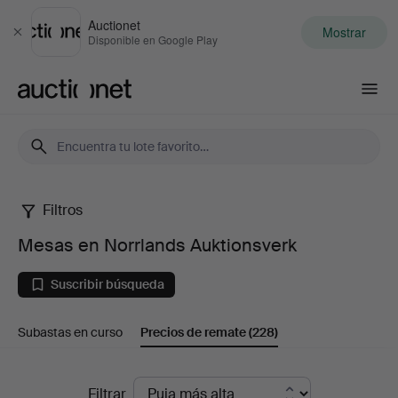
Auctionet
Mostrar
Cerrar
Disponible en Google Play
Auctionet.com
Filtros
Mesas
Mesas en Norrlands Auktionsverk
en
Suscribir búsqueda
Norrlands
Subastas en curso
Precios de remate
(228)
Auktionsverk
Precios
Filtrar