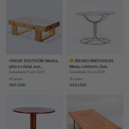
YNGVE EKSTRÖM. Mesita,
BRUNO MATHSSON.
pino y cristal, sue…
Mesa, «Jetson», Dux,
cromo…
Subastado 11 abr 2025
Subastado 9 oct 2025
32 pujas
18 pujas
962 USD
956 USD
Lote
seleccionado