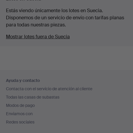
Estás viendo únicamente los lotes en Suecia.
Disponemos de un servicio de envío con tarifas planas
para todas nuestras piezas.
Mostrar lotes fuera de Suecia
Navegación
Ayuda y contacto
en
Contacta con el servicio de atención al cliente
el
Todas las casas de subastas
pie
Modos de pago
de
Enviamos con
página
Redes sociales