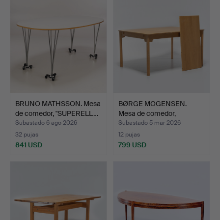
BRUNO MATHSSON. Mesa
BØRGE MOGENSEN.
de comedor, "SUPERELL…
Mesa de comedor,
«Öresund»…
Subastado 6 ago 2026
Subastado 5 mar 2026
32 pujas
12 pujas
841 USD
799 USD