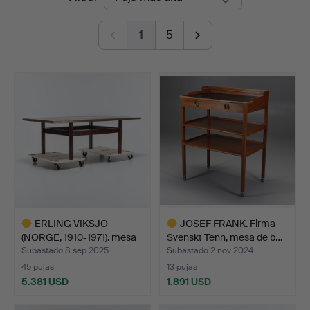
de
1
5
remate
ERLING VIKSJÖ
JOSEF FRANK. Firma
(NORGE, 1910-1971). mesa
Svenskt Tenn, mesa de b…
de …
Subastado 8 sep 2025
Subastado 2 nov 2024
45 pujas
13 pujas
5.381 USD
1.891 USD
Lote
Lote