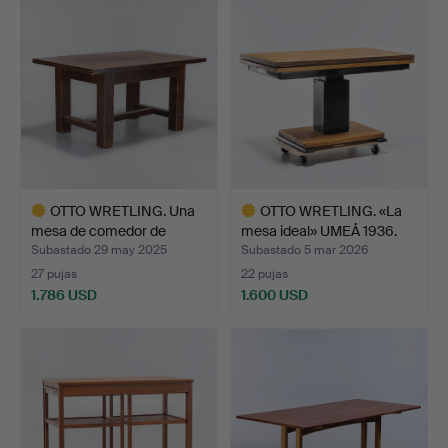
seleccionado
seleccionado
OTTO WRETLING. Una
OTTO WRETLING. «La
mesa de comedor de
mesa ideal» UMEÅ 1936.
Otto…
Subastado 29 may 2025
Subastado 5 mar 2026
27 pujas
22 pujas
1.786 USD
1.600 USD
Lote
Lote
seleccionado
seleccionado