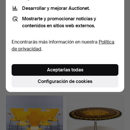
Desarrollar y mejorar Auctionet.
Mostrarte y promocionar noticias y
contenidos en sitios web externos.
Encontrarás más información en nuestra
Política
de privacidad
.
ALBERT LARSSON. Una
ALVAR AALTO. Una mesa,
mesa de café Tibro «Bu…
«Table 83", Birch, …
Aceptarlas todas
Subastado 28 dic 2025
Subastado 18 ene 2025
15 pujas
30 pujas
Configuración de cookies
632 USD
632 USD