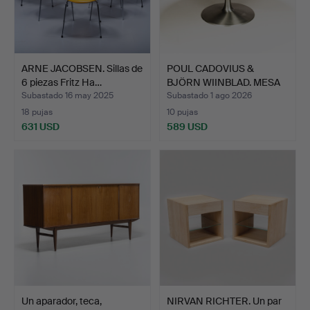
ARNE JACOBSEN. Sillas de
POUL CADOVIUS &
6 piezas Fritz Ha…
BJÖRN WIINBLAD. MESA
DE CO…
Subastado 16 may 2025
Subastado 1 ago 2026
18 pujas
10 pujas
631 USD
589 USD
Un aparador, teca,
NIRVAN RICHTER. Un par