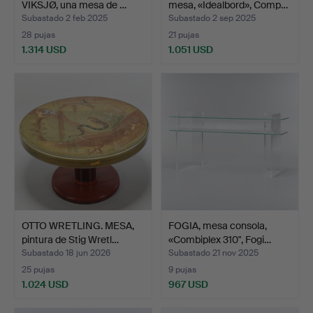
VIKSJØ, una mesa de …
mesa, «Idealbord», Comp…
Subastado 2 feb 2025
Subastado 2 sep 2025
28 pujas
21 pujas
1.314 USD
1.051 USD
Lote
seleccionado
OTTO WRETLING. MESA,
FOGIA, mesa consola,
pintura de Stig Wretl…
«Combiplex 310", Fogi…
Subastado 18 jun 2026
Subastado 21 nov 2025
25 pujas
9 pujas
1.024 USD
967 USD