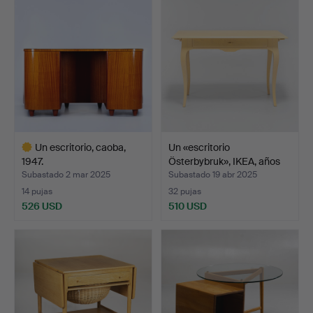
Un escritorio, caoba,
Un «escritorio
1947.
Österbybruk», IKEA, años
90.
Subastado 2 mar 2025
Subastado 19 abr 2025
14 pujas
32 pujas
526 USD
510 USD
Lote
seleccionado