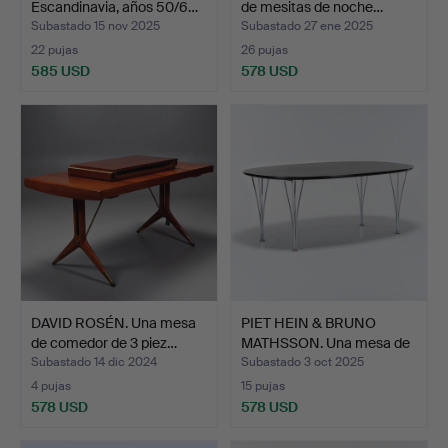
Escandinavia, años 50/6…
de mesitas de noche…
Subastado 15 nov 2025
Subastado 27 ene 2025
22 pujas
26 pujas
585 USD
578 USD
DAVID ROSÉN. Una mesa
PIET HEIN & BRUNO
de comedor de 3 piez…
MATHSSON. Una mesa de
ca…
Subastado 14 dic 2024
Subastado 3 oct 2025
4 pujas
15 pujas
578 USD
578 USD