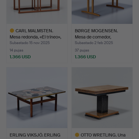
CARL MALMSTEN.
BØRGE MOGENSEN.
Mesa redonda, «El trineo»,
Mesa de comedor,
…
teca/robl…
Subastado 15 nov 2025
Subastado 2 feb 2025
14 pujas
37 pujas
1.366 USD
1.366 USD
Lote
seleccionado
ERLING VIKSJÖ. ERLING
OTTO WRETLING. Una