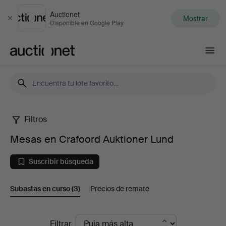
Auctionet
Mostrar
Cerrar
Disponible en Google Play
Auctionet.com
Filtros
Mesas
Mesas en Crafoord Auktioner Lund
en
Suscribir búsqueda
Crafoord
Subastas en curso
(3)
Precios de remate
Auktioner
Lund
Subastas
Filtrar