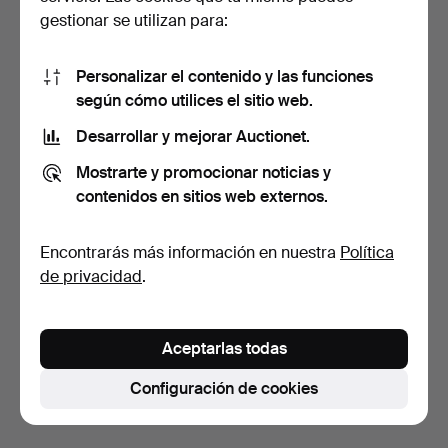
gestionar se utilizan para:
Personalizar el contenido y las funciones
según cómo utilices el sitio web.
Desarrollar y mejorar Auctionet.
ULLA CHRISTIANSSON.
Mostrarte y promocionar noticias y
MESA DE COMEDOR,
"TRIP…
7 días
contenidos en sitios web externos.
Estimación
421 USD
Encontrarás más información en nuestra
Política
de privacidad
.
Suscribir búsqueda
También puedes buscar en
nuestro archivo de
Aceptarlas todas
subastas concluidas
.
Configuración de cookies