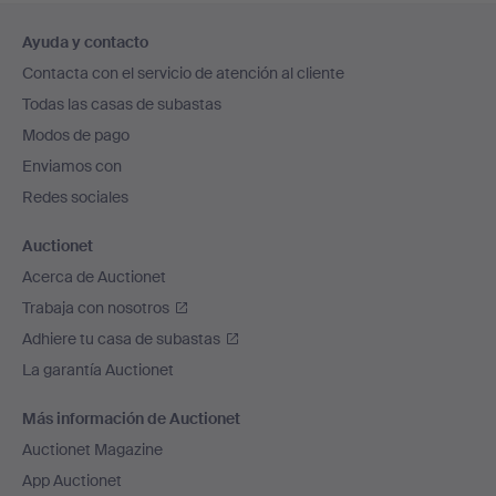
Navegación
Ayuda y contacto
en
Contacta con el servicio de atención al cliente
el
Todas las casas de subastas
pie
Modos de pago
de
Enviamos con
página
Redes sociales
Auctionet
Acerca de Auctionet
Trabaja con nosotros
Adhiere tu casa de subastas
La garantía Auctionet
Más información de Auctionet
Auctionet Magazine
App Auctionet