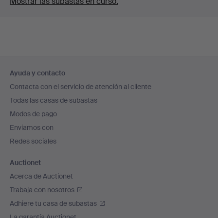
Mostrar las subastas en curso.
Navegación
Ayuda y contacto
en
Contacta con el servicio de atención al cliente
el
Todas las casas de subastas
pie
Modos de pago
de
Enviamos con
página
Redes sociales
Auctionet
Acerca de Auctionet
Trabaja con nosotros
Adhiere tu casa de subastas
La garantía Auctionet