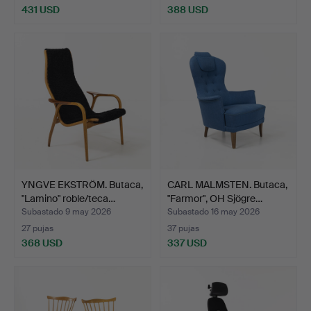
431 USD
388 USD
YNGVE EKSTRÖM. Butaca,
CARL MALMSTEN. Butaca,
"Lamino" roble/teca…
"Farmor", OH Sjögre…
Subastado 9 may 2026
Subastado 16 may 2026
27 pujas
37 pujas
368 USD
337 USD