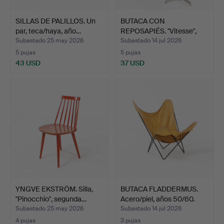
SILLAS DE PALILLOS. Un
BUTACA CON
par, teca/haya, año…
REPOSAPIÉS. "Vitesse",
Bolia.
Subastado 25 may 2026
Subastado 14 jul 2026
5 pujas
5 pujas
43 USD
37 USD
YNGVE EKSTRÖM. Silla,
BUTACA FLADDERMUS.
"Pinocchio", segunda…
Acero/piel, años 50/60.
Subastado 25 may 2026
Subastado 14 jul 2026
4 pujas
3 pujas