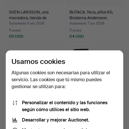
SVEN LARSSON, una
BUTACA. Teca, años 60,
mecedora, tienda de
Bröderna Andersson.
mueb…
Subastado 9 abr 2026
Subastado 7 jun 2026
11 pujas
11 pujas
69 USD
64 USD
Usamos cookies
Algunas cookies son necesarias para utilizar el
servicio. Las cookies que tú mismo puedes
gestionar se utilizan para:
Personalizar el contenido y las funciones
YNGVE EKSTRÖM. Sillón,
BUTACA CON
según cómo utilices el sitio web.
"Småland".
REPOSAPIÉS. "Vitesse",
Desarrollar y mejorar Auctionet.
Bolia.
Subastado 8 may 2026
Subastado 14 jul 2026
8 pujas
10 pujas