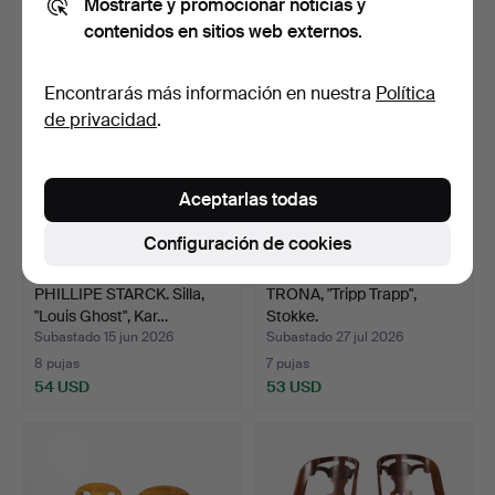
Mostrarte y promocionar noticias y
64 USD
58 USD
contenidos en sitios web externos.
Encontrarás más información en nuestra
Política
de privacidad
.
Aceptarlas todas
Configuración de cookies
PHILLIPE STARCK. Silla,
TRONA, "Tripp Trapp",
"Louis Ghost", Kar…
Stokke.
Subastado 15 jun 2026
Subastado 27 jul 2026
8 pujas
7 pujas
54 USD
53 USD