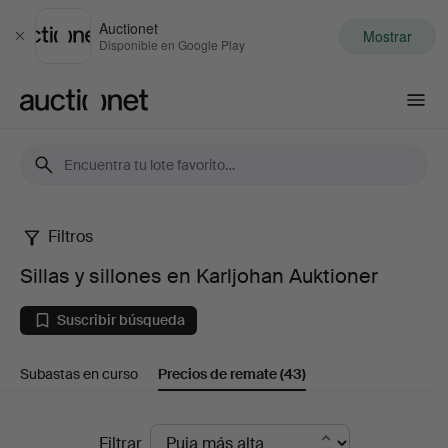
Auctionet
Mostrar
Cerrar
Disponible en Google Play
Auctionet.com
Filtros
Sillas
Sillas y sillones en Karljohan Auktioner
y
Suscribir búsqueda
sillones
Subastas en curso
Precios de remate
(43)
en
Karljohan
Precios
Filtrar