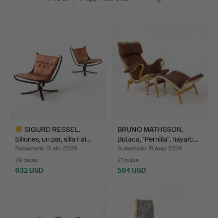
de
Auktioner
remate
SIGURD RESSEL.
BRUNO MATHSSON.
Sillones, un par, silla Fal…
Butaca, "Pernilla", haya/c…
Subastado 12 abr 2026
Subastado 16 may 2026
29 pujas
21 pujas
632 USD
584 USD
Lote
seleccionado