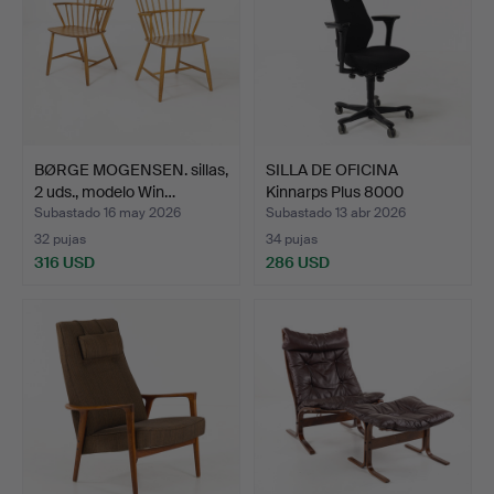
BØRGE MOGENSEN. sillas,
SILLA DE OFICINA
2 uds., modelo Win…
Kinnarps Plus 8000
Synchr…
Subastado 16 may 2026
Subastado 13 abr 2026
32 pujas
34 pujas
316 USD
286 USD