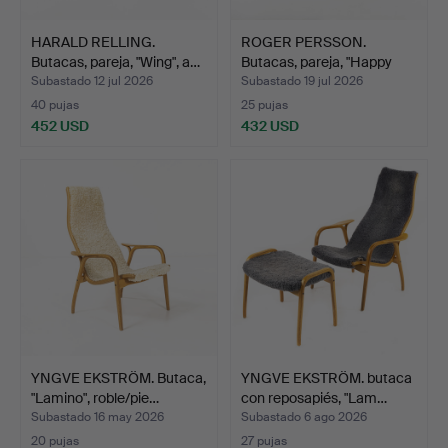
HARALD RELLING.
ROGER PERSSON.
Butacas, pareja, "Wing", a…
Butacas, pareja, "Happy
Swi…
Subastado 12 jul 2026
Subastado 19 jul 2026
40 pujas
25 pujas
452 USD
432 USD
YNGVE EKSTRÖM. Butaca,
YNGVE EKSTRÖM. butaca
"Lamino", roble/pie…
con reposapiés, "Lam…
Subastado 16 may 2026
Subastado 6 ago 2026
20 pujas
27 pujas