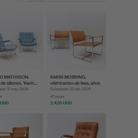
O MATHSSON.
KARIN MOBRING.
 de sillones, "Karin…
«Almirante» de Ikea, años
7…
ado 15 may 2026
Subastado 20 abr 2026
s
47 pujas
 USD
2.426 USD