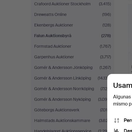
Crafoord Auktioner Stockholm
(3.415)
Dreweatts Online
(196)
Ekenbergs Auktioner
(128)
Falun Auktionsbyrå
(278)
Formstad Auktioner
(1.767)
Garpenhus Auktioner
(3.717)
Gomér & Andersson Jönköping
(1.267)
Gomér & Andersson Linköping
(14.139)
Usam
Gomér & Andersson Norrköping
(7.124)
Algunas 
Gomér & Andersson Nyköping
(3.094)
mismo pu
Göteborgs Auktionsverk
(7.015)
Per
Halmstads Auktionskammare
(3.627)
Des
Handelslagret Auktionsservice
(2.296)