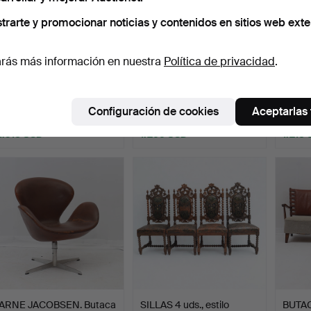
trarte y promocionar noticias y contenidos en sitios web exte
rás más información en nuestra
Política de privacidad
.
HANS J. WEGNER. Para
BRUNO MATHSSON.
ARNE 
Mikael Laursen, meced…
Butaca, "Pernilla" Dux,
uds., 
ma…
Subastado 20 abr 2026
Subastado 9 jun 2026
Subast
Configuración de cookies
Aceptarlas
20 pujas
25 pujas
16 puja
1.318 USD
1.266 USD
1.218
ARNE JACOBSEN. Butaca
SILLAS 4 uds., estilo
BUTAC