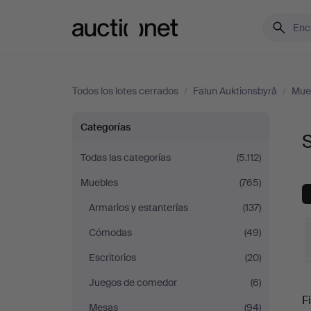
Auctionet.com
Todos los lotes cerrados
/
Falun Auktionsbyrå
/
Mue
Sillas
Categorías
S
y
Todas las categorías
(5.112)
Muebles
(765)
sillones
Armarios y estanterías
(137)
en
Cómodas
(49)
Falun
Escritorios
(20)
P
Juegos de comedor
(6)
Auktionsbyrå
Fi
Mesas
(94)