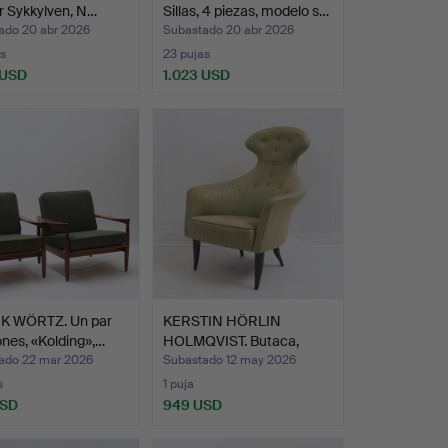
r Sykkylven, N…
Sillas, 4 piezas, modelo s…
ado 20 abr 2026
Subastado 20 abr 2026
s
23 pujas
 USD
1.023 USD
K WÖRTZ. Un par
KERSTIN HÖRLIN
lones, «Kolding»,…
HOLMQVIST. Butaca,
"Stora E…
ado 22 mar 2026
Subastado 12 may 2026
s
1 puja
USD
949 USD