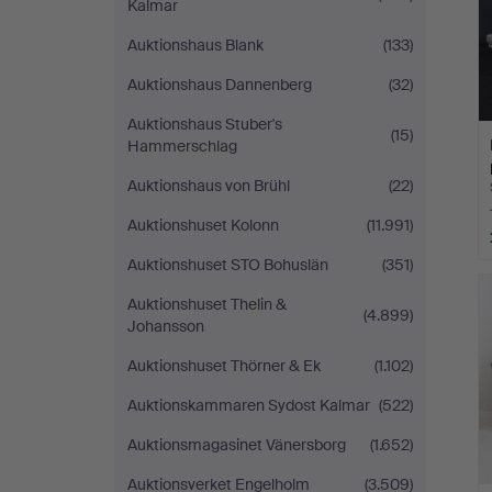
Kalmar
Auktionshaus Blank
(133)
Auktionshaus Dannenberg
(32)
Auktionshaus Stuber's
(15)
Hammerschlag
Auktionshaus von Brühl
(22)
Auktionshuset Kolonn
(11.991)
Auktionshuset STO Bohuslän
(351)
Auktionshuset Thelin &
(4.899)
Johansson
Auktionshuset Thörner & Ek
(1.102)
Auktionskammaren Sydost Kalmar
(522)
Auktionsmagasinet Vänersborg
(1.652)
Auktionsverket Engelholm
(3.509)