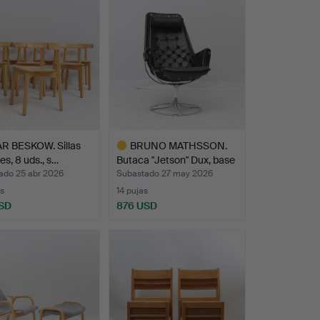
onado
R BESKOW. Sillas
BRUNO MATHSSON.
es, 8 uds., s…
Butaca "Jetson" Dux, base
…
ado 25 abr 2026
Subastado 27 may 2026
s
14 pujas
SD
876 USD
Lote
seleccionado