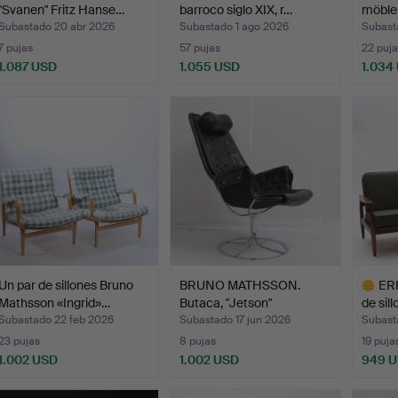
"Svanen" Fritz Hanse…
barroco siglo XIX, r…
möble
Subastado 20 abr 2026
Subastado 1 ago 2026
Subast
7 pujas
57 pujas
22 puja
1.087 USD
1.055 USD
1.034
Un par de sillones Bruno
BRUNO MATHSSON.
ERI
Mathsson «Ingrid»…
Butaca, "Jetson"
de sil
Tapicería…
Subastado 22 feb 2026
Subastado 17 jun 2026
Subast
23 pujas
8 pujas
19 puja
1.002 USD
1.002 USD
949 
Lote