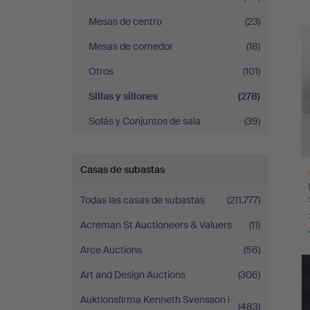
r
Mesas de centro
(23)
Mesas de comedor
(18)
Otros
(101)
Sillas y sillones
(278)
Sofás y Conjuntos de sala
(39)
Casas de subastas
Todas las casas de subastas
(211.777)
Acreman St Auctioneers & Valuers
(11)
Arce Auctions
(56)
L
s
Art and Design Auctions
(306)
Auktionsfirma Kenneth Svensson i
(483)