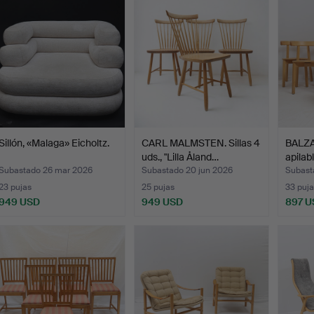
selecci
Sillón, «Malaga» Eicholtz.
CARL MALMSTEN. Sillas 4
BALZA
uds., "Lilla Åland…
apilabl
Subastado 26 mar 2026
Subastado 20 jun 2026
Subast
23 pujas
25 pujas
33 puja
949 USD
949 USD
897 U