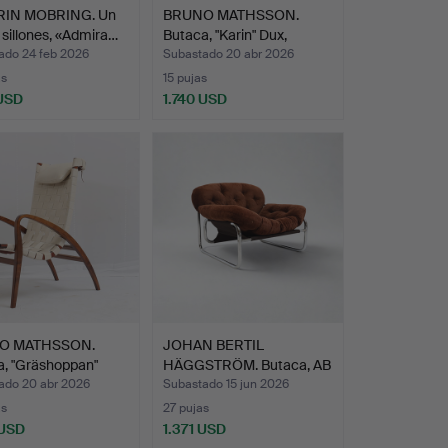
RIN MOBRING. Un
BRUNO MATHSSON.
 sillones, «Admira…
Butaca, "Karin" Dux,
segun…
ado 24 feb 2026
Subastado 20 abr 2026
as
15 pujas
 USD
1.740 USD
onado
O MATHSSON.
JOHAN BERTIL
a, "Gräshoppan"
HÄGGSTRÖM. Butaca, AB
s…
Swed-Fo…
ado 20 abr 2026
Subastado 15 jun 2026
as
27 pujas
 USD
1.371 USD