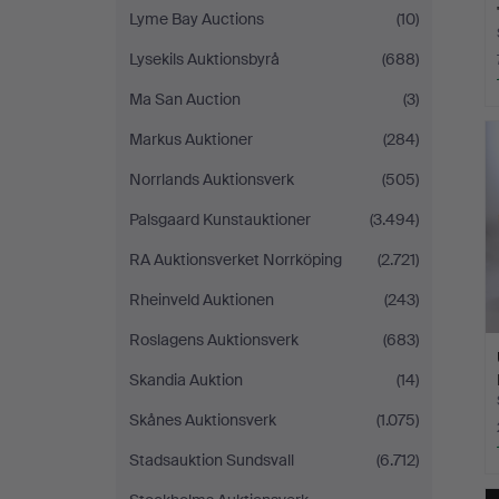
Lyme Bay Auctions
(10)
Lysekils Auktionsbyrå
(688)
Ma San Auction
(3)
Markus Auktioner
(284)
Norrlands Auktionsverk
(505)
Palsgaard Kunstauktioner
(3.494)
RA Auktionsverket Norrköping
(2.721)
Rheinveld Auktionen
(243)
Roslagens Auktionsverk
(683)
Skandia Auktion
(14)
Skånes Auktionsverk
(1.075)
Stadsauktion Sundsvall
(6.712)