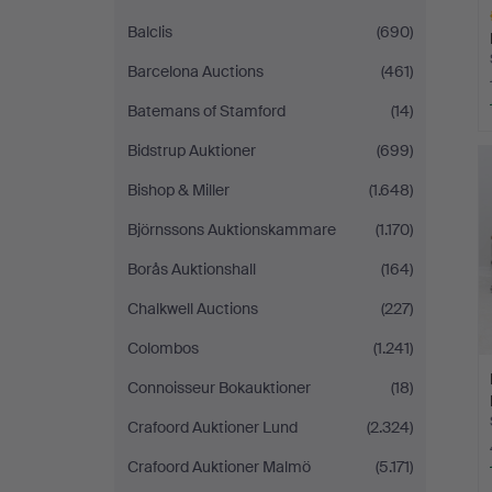
Balclis
(690)
Barcelona Auctions
(461)
Batemans of Stamford
(14)
L
Bidstrup Auktioner
(699)
s
Bishop & Miller
(1.648)
Björnssons Auktionskammare
(1.170)
Borås Auktionshall
(164)
Chalkwell Auctions
(227)
Colombos
(1.241)
Connoisseur Bokauktioner
(18)
Crafoord Auktioner Lund
(2.324)
Crafoord Auktioner Malmö
(5.171)