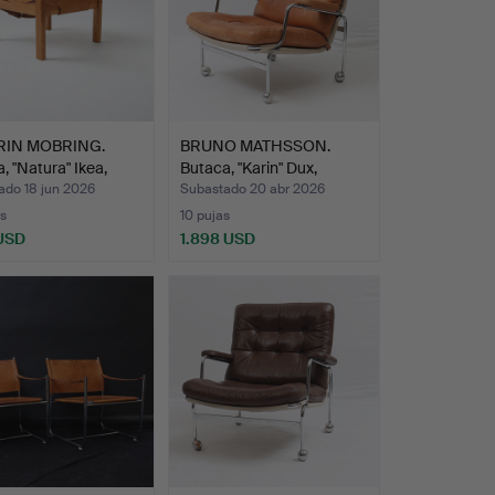
RIN MOBRING.
BRUNO MATHSSON.
, "Natura" Ikea,
Butaca, "Karin" Dux,
segun…
ado 18 jun 2026
Subastado 20 abr 2026
s
10 pujas
 USD
1.898 USD
onado