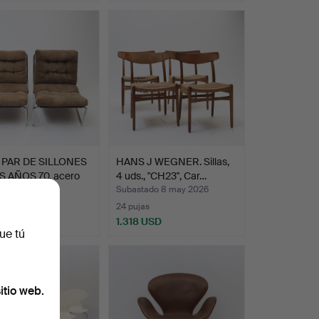
 PAR DE SILLONES
HANS J WEGNER. Sillas,
S AÑOS 70, acero
4 uds., "CH23", Car…
ado 1 abr 2026
Subastado 8 may 2026
s
24 pujas
 USD
1.318 USD
ue tú
onado
itio web.