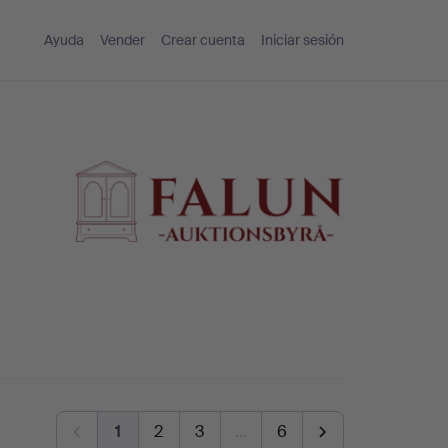
Ayuda
Vender
Crear cuenta
Iniciar sesión
1
2
3
…
6