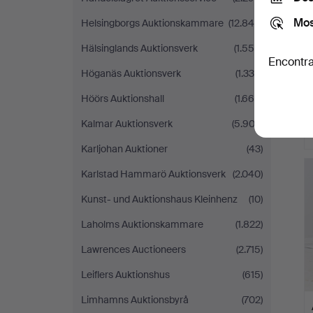
Mos
Helsingborgs Auktionskammare
(12.840)
Hälsinglands Auktionsverk
(1.550)
Encontra
Höganäs Auktionsverk
(1.330)
Höörs Auktionshall
(1.669)
Kalmar Auktionsverk
(5.903)
Karljohan Auktioner
(43)
Karlstad Hammarö Auktionsverk
(2.040)
Kunst- und Auktionshaus Kleinhenz
(10)
Laholms Auktionskammare
(1.822)
Lawrences Auctioneers
(2.715)
Leiflers Auktionshus
(615)
Limhamns Auktionsbyrå
(702)