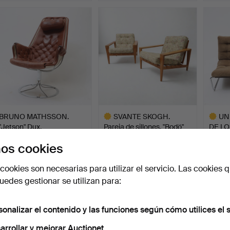
BRUNO MATHSSON.
SVANTE SKOGH.
UN
"Jetson" Dux.
Pareja de sillones, "Bodö"
DE LO
A…
c…
Subastado 17 jun 2026
Subastado 18 jun 2026
Subast
os cookies
20 pujas
12 pujas
26 puja
1.371 USD
1.371 USD
1.334
cookies son necesarias para utilizar el servicio. Las cookies q
Lote
Lote
edes gestionar se utilizan para:
seleccionado
selecci
sonalizar el contenido y las funciones según cómo utilices el s
arrollar y mejorar Auctionet.