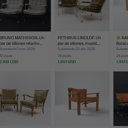
BRUNO MATHSSON. Un
PETHRUS LINDLÖF. Un
KA
par de sillones «Karin»…
par de sillones, muebl…
Butaca
pino…
Subastado 1 mar 2026
Subastado 20 abr 2026
Subast
10 pujas
34 pujas
24 puja
2.109 USD
1.951 USD
1.951
Lote
selecci