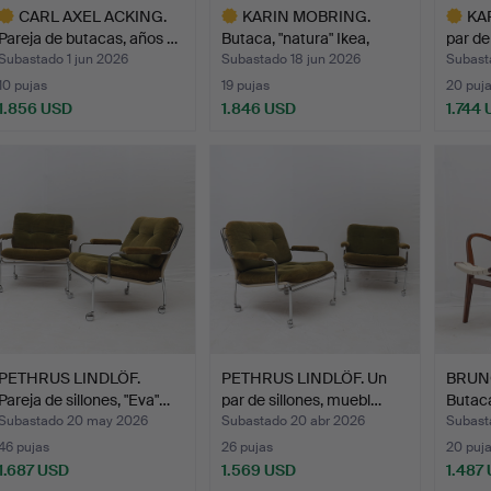
CARL AXEL ACKING.
KARIN MOBRING.
KA
Pareja de butacas, años …
Butaca, "natura" Ikea,
par de
1970…
Subastado 1 jun 2026
Subastado 18 jun 2026
Subast
10 pujas
19 pujas
20 puj
1.856 USD
1.846 USD
1.744
ote
Lote
Lote
eleccionado
seleccionado
selecci
PETHRUS LINDLÖF.
PETHRUS LINDLÖF. Un
BRUN
Pareja de sillones, "Eva"…
par de sillones, muebl…
Butac
Math
Subastado 20 may 2026
Subastado 20 abr 2026
Subast
46 pujas
26 pujas
20 puj
1.687 USD
1.569 USD
1.487