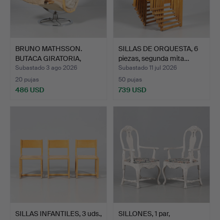
BRUNO MATHSSON.
SILLAS DE ORQUESTA, 6
BUTACA GIRATORIA,
piezas, segunda mita…
"Pernill…
Subastado 3 ago 2026
Subastado 11 jul 2026
20 pujas
50 pujas
486 USD
739 USD
SILLAS INFANTILES, 3 uds.,
SILLONES, 1 par,