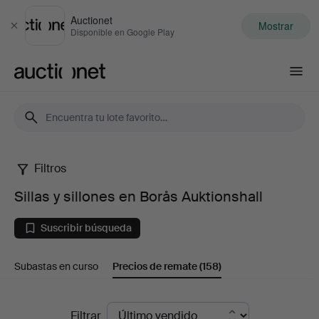
Auctionet
Mostrar
Cerrar
Disponible en Google Play
Auctionet.com
Filtros
Sillas
Sillas y sillones en Borås Auktionshall
y
Suscribir búsqueda
sillones
Subastas en curso
Precios de remate
(158)
en
Borås
Precios
Filtrar