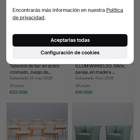
seleccionado
Encontrarás más información en nuestra
Política
de privacidad
.
Aceptarlas todas
Configuración de cookies
Taburete de bar en acero
ILLUM WIKKELSO. Sillón,
cromado. Juego de…
pareja, en madera …
Subastado 20 may 2026
Subastado 4 jun 2026
22 pujas
39 pujas
622 USD
619 USD