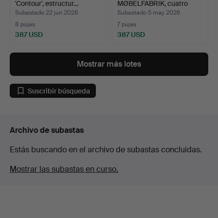
'Contour', estructur…
MØBELFABRIK, cuatro
sillas de pal…
Subastado 22 jun 2026
Subastado 5 may 2026
8 pujas
7 pujas
387 USD
387 USD
Mostrar más lotes
Suscribir búsqueda
Archivo de subastas
Estás buscando en el archivo de subastas concluidas.
Mostrar las subastas en curso.