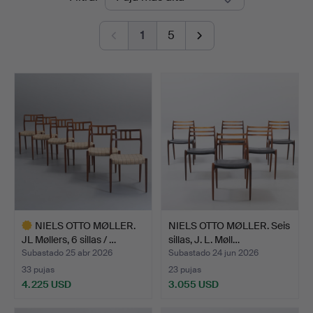
de
Auktioner
1
5
remate
NIELS OTTO MØLLER.
NIELS OTTO MØLLER. Seis
JL Møllers, 6 sillas / …
sillas, J. L. Møll…
Subastado 25 abr 2026
Subastado 24 jun 2026
33 pujas
23 pujas
4.225 USD
3.055 USD
Lote