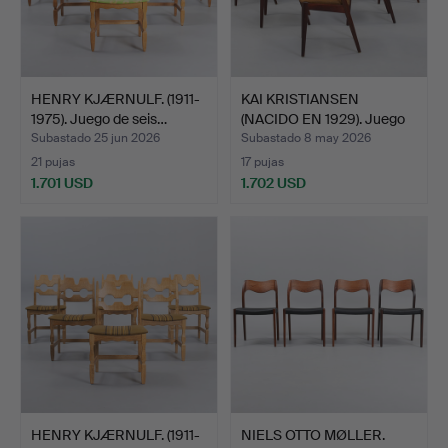
HENRY KJÆRNULF. (1911-
KAI KRISTIANSEN
1975). Juego de seis…
(NACIDO EN 1929). Juego
de…
Subastado 25 jun 2026
Subastado 8 may 2026
21 pujas
17 pujas
1.701 USD
1.702 USD
HENRY KJÆRNULF. (1911-
NIELS OTTO MØLLER.