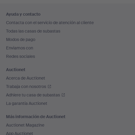
Navegación
Ayuda y contacto
en
Contacta con el servicio de atención al cliente
el
Todas las casas de subastas
pie
Modos de pago
de
Enviamos con
página
Redes sociales
Auctionet
Acerca de Auctionet
Trabaja con nosotros
Adhiere tu casa de subastas
La garantía Auctionet
Más información de Auctionet
Auctionet Magazine
App Auctionet