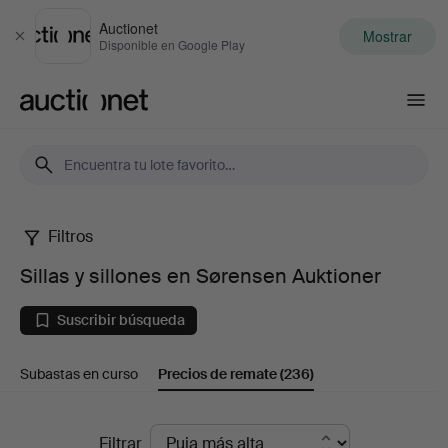
Auctionet
Mostrar
Cerrar
Disponible en Google Play
Auctionet.com
Filtros
Sillas
Sillas y sillones en Sørensen Auktioner
y
Suscribir búsqueda
sillones
Subastas en curso
Precios de remate
(236)
en
Sørensen
Precios
Filtrar