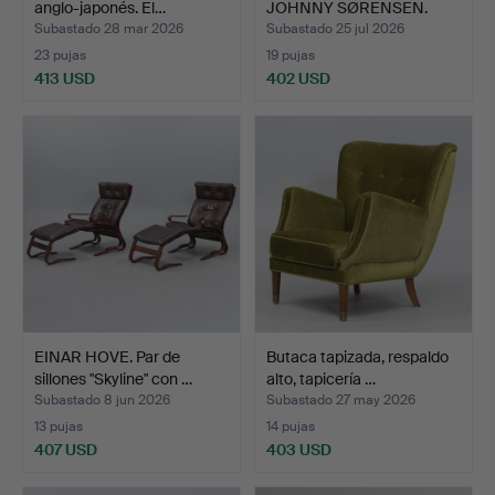
anglo-japonés. El…
JOHNNY SØRENSEN.
Butacas, p…
Subastado 28 mar 2026
Subastado 25 jul 2026
23 pujas
19 pujas
413 USD
402 USD
EINAR HOVE. Par de
Butaca tapizada, respaldo
sillones "Skyline" con …
alto, tapicería …
Subastado 8 jun 2026
Subastado 27 may 2026
13 pujas
14 pujas
407 USD
403 USD