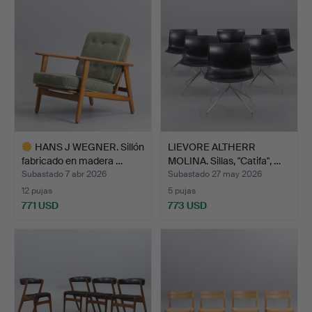
HANS J WEGNER. Sillón
LIEVORE ALTHERR
fabricado en madera …
MOLINA. Sillas, "Catifa", …
Subastado 7 abr 2026
Subastado 27 may 2026
12 pujas
5 pujas
771 USD
773 USD
Lote
seleccionado