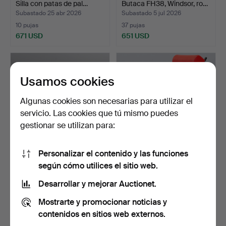
Silla con patas de pal…
Butaca FH38, Windsor, ro…
Subastado 25 abr 2026
Subastado 5 jul 2026
10 pujas
37 pujas
671 USD
651 USD
Lote
seleccionado
Usamos cookies
Algunas cookies son necesarias para utilizar el
servicio. Las cookies que tú mismo puedes
gestionar se utilizan para:
Personalizar el contenido y las funciones
FINDAHL MØBELFABRIK 6
YRJÖ KUKKAPURO.
según cómo utilices el sitio web.
sillas en teca y hay…
Butaca, Avarte, Finlandia,…
Subastado 25 abr 2026
Subastado 11 may 2026
Desarrollar y mejorar Auctionet.
16 pujas
2 pujas
Mostrarte y promocionar noticias y
659 USD
650 USD
contenidos en sitios web externos.
Lote