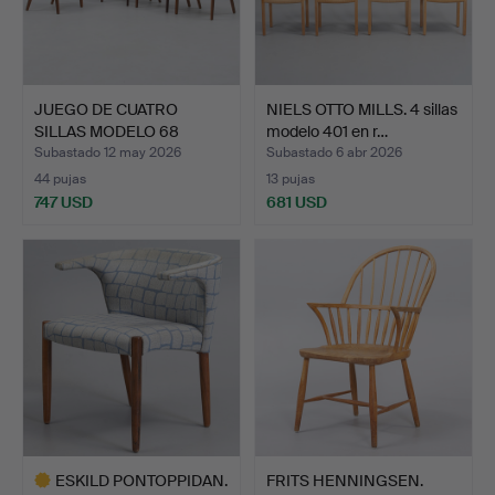
JUEGO DE CUATRO
NIELS OTTO MILLS. 4 sillas
SILLAS MODELO 68
modelo 401 en r…
Anderstru…
Subastado 12 may 2026
Subastado 6 abr 2026
44 pujas
13 pujas
747 USD
681 USD
ESKILD PONTOPPIDAN.
FRITS HENNINGSEN.