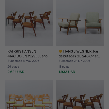
seleccionado
KAI KRISTIANSEN
HANS J WEGNER. Par
(NACIDO EN 1929). Juego
de butacas GE 240 Cigar…
de…
Subastado 8 may 2026
Subastado 24 jun 2026
26 pujas
13 pujas
2.624 USD
1.933 USD
Lote
seleccionado