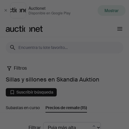
Auctionet
Mostrar
Cerrar
Disponible en Google Play
Auctionet.com
Filtros
Sillas
Sillas y sillones en Skandia Auktion
y
Suscribir búsqueda
sillones
Subastas en curso
Precios de remate
(15)
en
Skandia
Precios
Filtrar