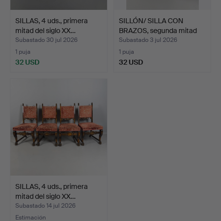
SILLAS, 4 uds., primera
SILLÓN/ SILLA CON
mitad del siglo XX…
BRAZOS, segunda mitad
de…
Subastado 30 jul 2026
Subastado 3 jul 2026
1 puja
1 puja
32 USD
32 USD
SILLAS, 4 uds., primera
mitad del siglo XX…
Subastado 14 jul 2026
Estimación