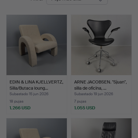
de
Auktion
remate
EDIN & LINA KJELLVERTZ,
ARNE JACOBSEN. "Sjuan",
Silla/Butaca loung…
silla de oficina, …
Subastado 15 jun 2026
Subastado 19 jun 2026
18 pujas
7 pujas
1.266 USD
1.055 USD