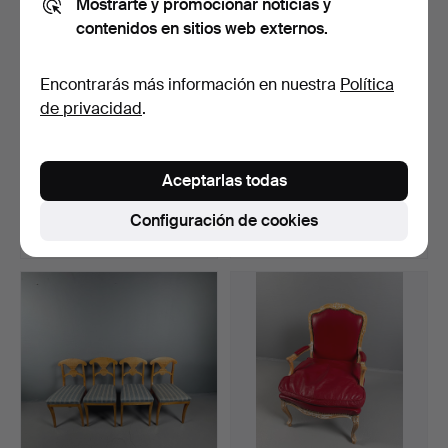
Mostrarte y promocionar noticias y
contenidos en sitios web externos.
Encontrarás más información en nuestra
Política
de privacidad
.
DIVISOR DE ESPACIO/
SILLAS, 4 uds., primera
ASIENTO, 2 piezas, Göt…
mitad del siglo XX…
Aceptarlas todas
Subastado 8 ago 2026
Subastado 5 jul 2026
2 pujas
2 pujas
Configuración de cookies
59 USD
53 USD