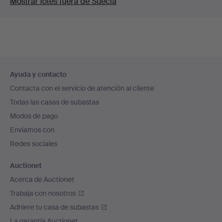
Mostrar lotes fuera de Suecia
Navegación
Ayuda y contacto
en
Contacta con el servicio de atención al cliente
el
Todas las casas de subastas
pie
Modos de pago
de
Enviamos con
página
Redes sociales
Auctionet
Acerca de Auctionet
Trabaja con nosotros
Adhiere tu casa de subastas
La garantía Auctionet