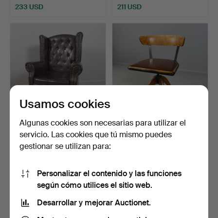
233 USD
211 USD
Usamos cookies
Algunas cookies son necesarias para utilizar el
BUTACA OREJERA, siglos
SILLA DE OFICINA/SILLA
servicio. Las cookies que tú mismo puedes
XX/XXI, modelo Ches…
GIRATORIA, 1940/50,…
gestionar se utilizan para:
Subastado 11 may 2026
Subastado 3 abr 2026
2 pujas
9 pujas
106 USD
70 USD
Personalizar el contenido y las funciones
según cómo utilices el sitio web.
Desarrollar y mejorar Auctionet.