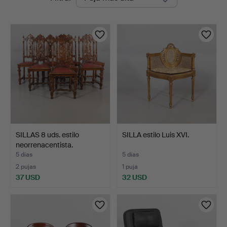
en
Auktionshall
curso
SILLAS 8 uds. estilo
SILLA estilo Luis XVI.
neorrenacentista.
5 días
5 días
2 pujas
1 puja
37 USD
32 USD