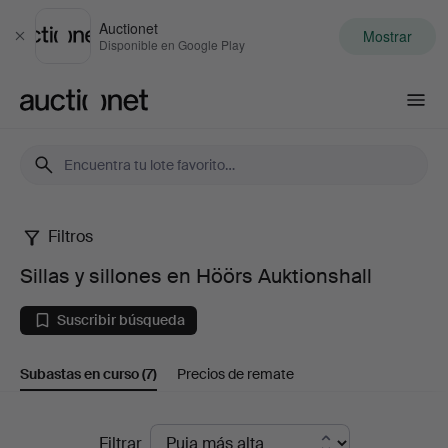
Auctionet
Mostrar
Cerrar
Disponible en Google Play
Auctionet.com
Filtros
Sillas
Sillas y sillones en Höörs Auktionshall
y
Suscribir búsqueda
sillones
Subastas en curso
(7)
Precios de remate
en
Höörs
Subastas
Filtrar