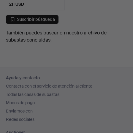
211 USD
Suscribir búsqueda
También puedes buscar en
nuestro archivo de
subastas concluidas
.
Navegación
Ayuda y contacto
en
Contacta con el servicio de atención al cliente
el
Todas las casas de subastas
pie
Modos de pago
de
Enviamos con
página
Redes sociales
Auctionet