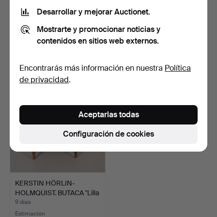
Desarrollar y mejorar Auctionet.
BUTACA, modelo Emma.
SILLAS 6 piezas estilo
Mostrarte y promocionar noticias y
gustaviano.
3 días
5 días
contenidos en sitios web externos.
1 puja
Estimación
32 USD
85 USD
Encontrarás más información en nuestra
Política
de privacidad
.
Aceptarlas todas
Configuración de cookies
KERSTIN HÖRLIN-
HOLMQUIST. BUTACA "Lilla
Ad…
9 días
Estimación