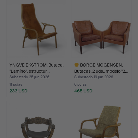
YNGVE EKSTRÖM. Butaca,
BØRGE MOGENSEN.
"Lamino", estructur…
Butacas, 2 uds., modelo "2…
Subastado 25 jun 2026
Subastado 19 jun 2026
11 pujas
6 pujas
233 USD
465 USD
Lote
seleccionado