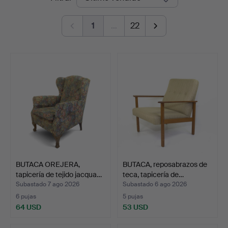
de
Auktionsverk
1
…
22
remate
BUTACA OREJERA,
BUTACA, reposabrazos de
tapicería de tejido jacqua…
teca, tapicería de…
Subastado 7 ago 2026
Subastado 6 ago 2026
6 pujas
5 pujas
64 USD
53 USD