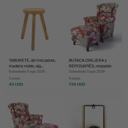
TABURETE, de tres patas,
BUTACA OREJERA y
madera noble, sig…
REPOSAPIÉS, respaldo
ajus…
Subastado 5 ago 2026
Subastado 5 ago 2026
2 pujas
6 pujas
43 USD
739 USD