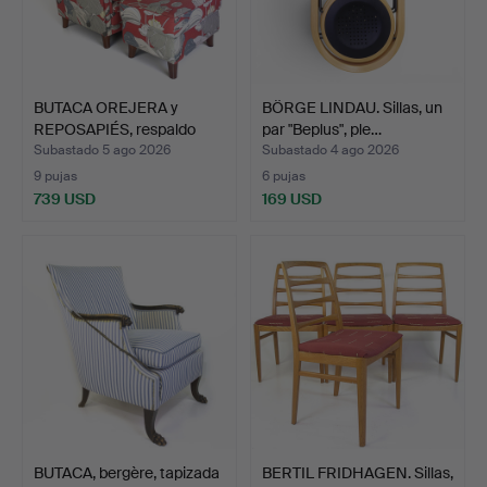
BUTACA OREJERA y
BÖRGE LINDAU. Sillas, un
REPOSAPIÉS, respaldo
par "Beplus", ple…
ajus…
Subastado 5 ago 2026
Subastado 4 ago 2026
9 pujas
6 pujas
739 USD
169 USD
BUTACA, bergère, tapizada
BERTIL FRIDHAGEN. Sillas,