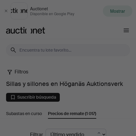
Auctionet
Mostrar
Cerrar
Disponible en Google Play
Auctionet.com
Filtros
Sillas
Sillas y sillones en Höganäs Auktionsverk
y
Suscribir búsqueda
sillones
Subastas en curso
Precios de remate
(1 017)
en
Höganäs
Precios
Filtrar