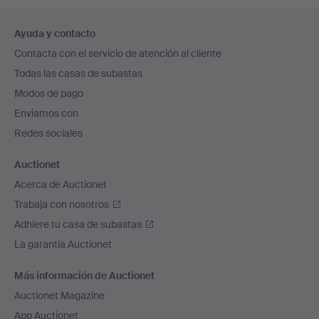
Navegación
Ayuda y contacto
en
Contacta con el servicio de atención al cliente
el
Todas las casas de subastas
pie
Modos de pago
de
Enviamos con
página
Redes sociales
Auctionet
Acerca de Auctionet
Trabaja con nosotros
Adhiere tu casa de subastas
La garantía Auctionet
Más información de Auctionet
Auctionet Magazine
App Auctionet