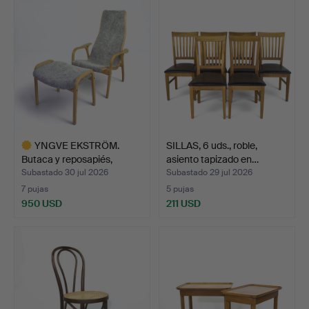
YNGVE EKSTRÖM.
SILLAS, 6 uds., roble,
Butaca y reposapiés,
asiento tapizado en…
"Lamin…
Subastado 30 jul 2026
Subastado 29 jul 2026
7 pujas
5 pujas
950 USD
211 USD
Lote
seleccionado