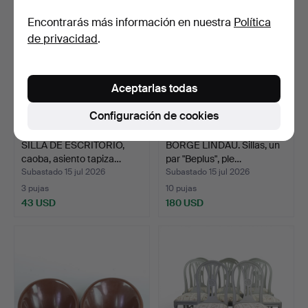
Encontrarás más información en nuestra
Política
de privacidad
.
Aceptarlas todas
Configuración de cookies
SILLA DE ESCRITORIO,
BÖRGE LINDAU. Sillas, un
caoba, asiento tapiza…
par "Beplus", ple…
Subastado 15 jul 2026
Subastado 15 jul 2026
3 pujas
10 pujas
43 USD
180 USD