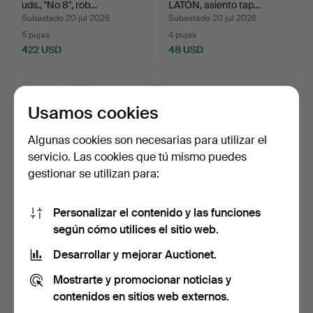
uds., "No 8", rob…
LATÓN, asiento tap…
Subastado 20 jul 2026
Subastado 20 jul 2026
5 pujas
4 pujas
422 USD
48 USD
Usamos cookies
Algunas cookies son necesarias para utilizar el
servicio. Las cookies que tú mismo puedes
gestionar se utilizan para:
Personalizar el contenido y las funciones
SILLAS, 5 uds., abedul
SILLAS, 8 uds., modelo
según cómo utilices el sitio web.
teñido oscuro, marq…
"Gaston", roble, as…
Subastado 19 jul 2026
Subastado 15 jul 2026
Desarrollar y mejorar Auctionet.
4 pujas
9 pujas
Mostrarte y promocionar noticias y
53 USD
325 USD
contenidos en sitios web externos.