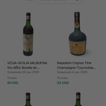
de
Arce
remate
Auctions
VEGA-SICILIA VALBUENA
Napoleón Cognac Fine
5to AÑO. Botella de …
Champagne "Courvoisie…
Subastado 26 mar 2026
Subastado 4 mar 2026
2 pujas
10 pujas
81 USD
93 USD