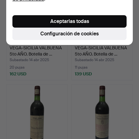
Aceptarlas todas
Configuración de cookies
VEGA-SICILIA VALBUENA
VEGA-SICILIA VALBUENA
5to AÑO. Botella de …
5to AÑO. Botella de …
Subastado 14 abr 2025
Subastado 14 abr 2025
20 pujas
11 pujas
162 USD
139 USD