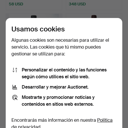
58 USD
348 USD
Usamos cookies
Algunas cookies son necesarias para utilizar el
servicio. Las cookies que tú mismo puedes
gestionar se utilizan para:
Personalizar el contenido y las funciones
Armanyac Lafontan.
VEGA-SICILIA VALBUENA
según cómo utilices el sitio web.
Producción francesa.
5to AÑO. Botella de …
Desarrollar y mejorar Auctionet.
Subastado 9 jun 2025
Subastado 13 may 2025
1 puja
4 pujas
Mostrarte y promocionar noticias y
35 USD
81 USD
contenidos en sitios web externos.
Encontrarás más información en nuestra
Política
de privacidad
.