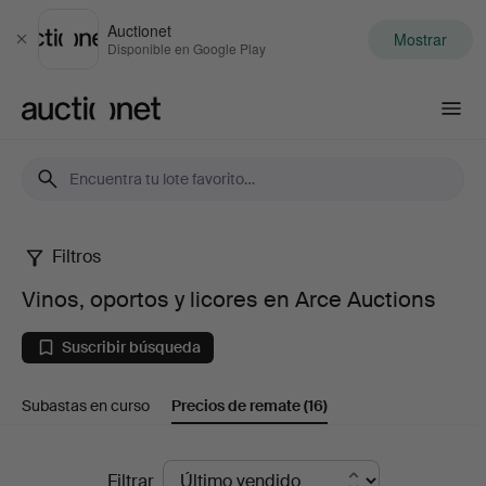
Auctionet
Mostrar
Cerrar
Disponible en Google Play
Auctionet.com
Filtros
Vinos,
Vinos, oportos y licores en Arce Auctions
oportos
Suscribir búsqueda
y
Subastas en curso
Precios de remate
(16)
licores
en
Precios
Filtrar