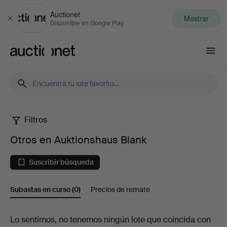
Auctionet
Mostrar
Cerrar
Disponible en Google Play
Auctionet.com
Filtros
Otros
Otros en Auktionshaus Blank
en
Suscribir búsqueda
Auktionshaus
Subastas en curso
(0)
Precios de remate
Blank
Subastas
Lo sentimos, no tenemos ningún lote que coincida con