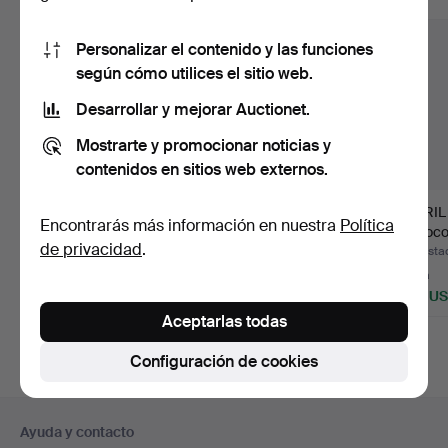
Personalizar el contenido y las funciones
según cómo utilices el sitio web.
Desarrollar y mejorar Auctionet.
Mostrarte y promocionar noticias y
contenidos en sitios web externos.
Lote de 6 candados
PEQUEÑO GABINETE,
- ATRIL 
Encontrarás más información en nuestra
Política
vintage / antiguos.
madera,
barroco
de privacidad
.
probablemente Pa…
fundici
Subastado 4 jul 2026
Subastado 10 jun 2026
Subasta
Estimación
Estimación
1 puja
232 USD
347 USD
405 U
Aceptarlas todas
Configuración de cookies
Navegación
Ayuda y contacto
en