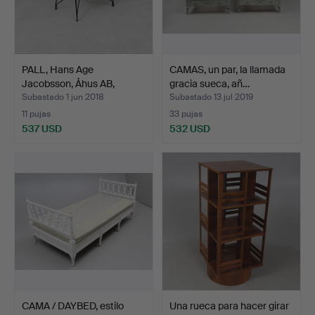
PALL, Hans Age
CAMAS, un par, la llamada
Jacobsson, Åhus AB,
gracia sueca, añ…
mediado…
Subastado 1 jun 2018
Subastado 13 jul 2019
11 pujas
33 pujas
537 USD
532 USD
CAMA / DAYBED, estilo
Una rueca para hacer girar