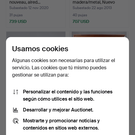
nouveau, alred…
madera/metal, Nuevo
Renacimient…
Subastado 12 nov 2020
Subastado 22 ago 2013
31 pujas
40 pujas
739 USD
707 USD
Lote
seleccionado
Usamos cookies
Algunas cookies son necesarias para utilizar el
servicio. Las cookies que tú mismo puedes
gestionar se utilizan para:
Personalizar el contenido y las funciones
CARRO DE SERVICIO,
CAMA CELESTIAL, China,
según cómo utilices el sitio web.
segunda mitad del siglo…
1900.
Subastado 10 jul 2016
Subastado 22 sep 2021
Desarrollar y mejorar Auctionet.
35 pujas
10 pujas
Mostrarte y promocionar noticias y
707 USD
686 USD
contenidos en sitios web externos.