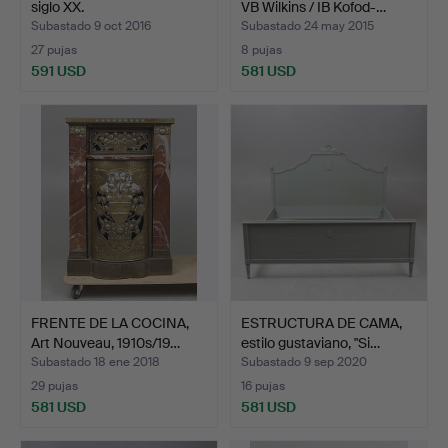
siglo XX.
VB Wilkins / IB Kofod-…
Subastado 9 oct 2016
Subastado 24 may 2015
27 pujas
8 pujas
591 USD
581 USD
Lote
seleccionado
FRENTE DE LA COCINA,
ESTRUCTURA DE CAMA,
Art Nouveau, 1910s/19…
estilo gustaviano, "Si…
Subastado 18 ene 2018
Subastado 9 sep 2020
29 pujas
16 pujas
581 USD
581 USD