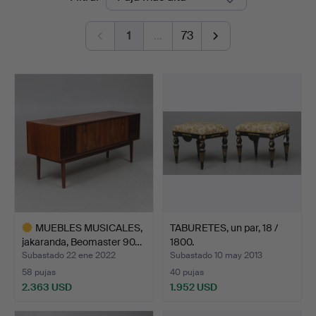
de
Linköping
1
…
73
remate
MUEBLES MUSICALES,
TABURETES, un par, 18 /
jakaranda, Beomaster 90…
1800.
Subastado 22 ene 2022
Subastado 10 may 2013
58 pujas
40 pujas
2.363 USD
1.952 USD
Lote