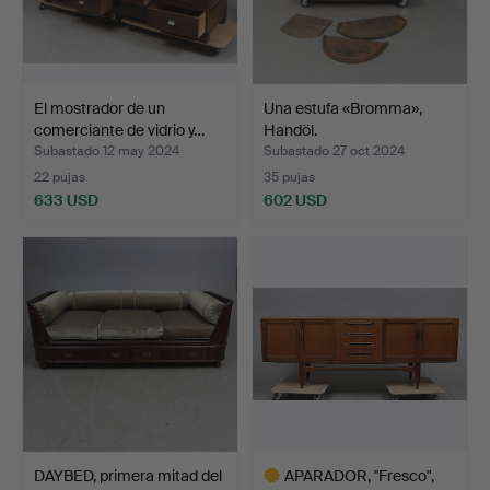
El mostrador de un
Una estufa «Bromma»,
comerciante de vidrio y…
Handöl.
Subastado 12 may 2024
Subastado 27 oct 2024
22 pujas
35 pujas
633 USD
602 USD
DAYBED, primera mitad del
APARADOR, "Fresco",