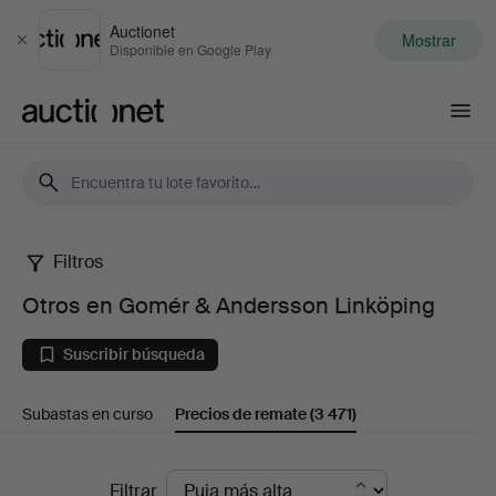
Auctionet
Mostrar
Cerrar
Disponible en Google Play
Auctionet.com
Filtros
Otros
Otros en Gomér & Andersson Linköping
en
Suscribir búsqueda
Gomér
Subastas en curso
Precios de remate
(3 471)
&
Andersson
Precios
Filtrar