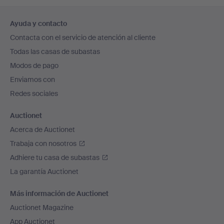
Navegación
Ayuda y contacto
en
Contacta con el servicio de atención al cliente
el
Todas las casas de subastas
pie
Modos de pago
de
Enviamos con
página
Redes sociales
Auctionet
Acerca de Auctionet
Trabaja con nosotros
Adhiere tu casa de subastas
La garantía Auctionet
Más información de Auctionet
Auctionet Magazine
App Auctionet