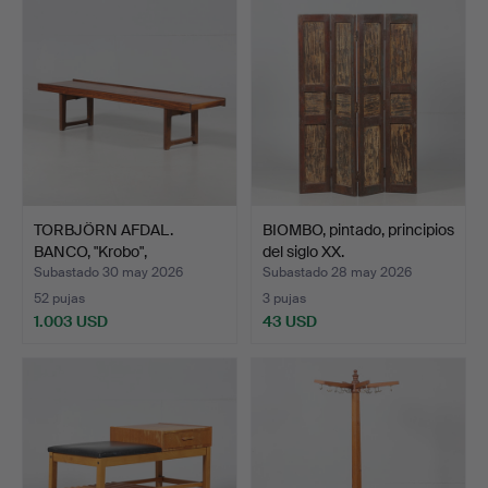
TORBJÖRN AFDAL.
BIOMBO, pintado, principios
BANCO, "Krobo",
del siglo XX.
palisandro…
Subastado 30 may 2026
Subastado 28 may 2026
52 pujas
3 pujas
1.003 USD
43 USD