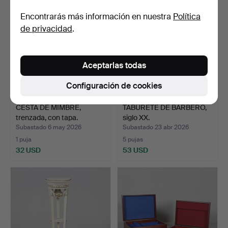
seleccionado
Encontrarás más información en nuestra
Política
de privacidad
.
Aceptarlas todas
Configuración de cookies
CESTA DE MIMBRE,
TABURETE DE BARBERO,
trenzada, con tapa.
siglo XX.
Subastado 6 may 2026
Subastado 23 abr 2026
1 puja
5 pujas
32 USD
53 USD