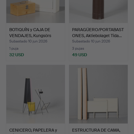
BOTIQUÍN y CAJA DE
PARAGÜERO/PORTABAST
VENDAJES, Kungsörs
ONES, Aktiebolaget Tida…
Blec…
Subastado 10 jun 2026
Subastado 10 jun 2026
1 puja
3 pujas
32 USD
49 USD
CENICERO, PAPELERA y
ESTRUCTURA DE CAMA,