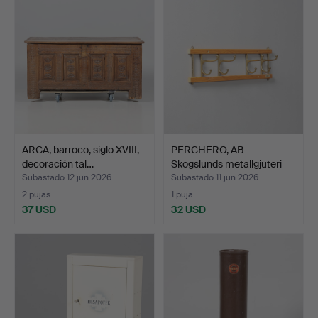
ARCA, barroco, siglo XVIII,
PERCHERO, AB
decoración tal…
Skogslunds metallgjuteri
"Dek…
Subastado 12 jun 2026
Subastado 11 jun 2026
2 pujas
1 puja
37 USD
32 USD