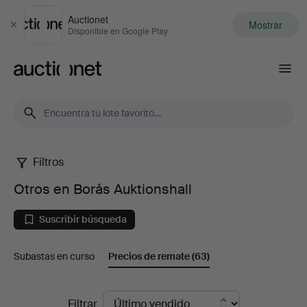
Auctionet
Mostrar
Cerrar
Disponible en Google Play
Auctionet.com
Filtros
Otros
Otros en Borås Auktionshall
en
Suscribir búsqueda
Borås
Subastas en curso
Precios de remate
(63)
Auktionshall
Precios
Filtrar