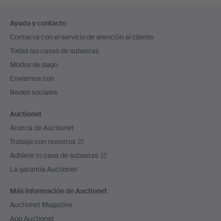
Navegación
Ayuda y contacto
en
Contacta con el servicio de atención al cliente
el
Todas las casas de subastas
pie
Modos de pago
de
Enviamos con
página
Redes sociales
Auctionet
Acerca de Auctionet
Trabaja con nosotros
Adhiere tu casa de subastas
La garantía Auctionet
Más información de Auctionet
Auctionet Magazine
App Auctionet