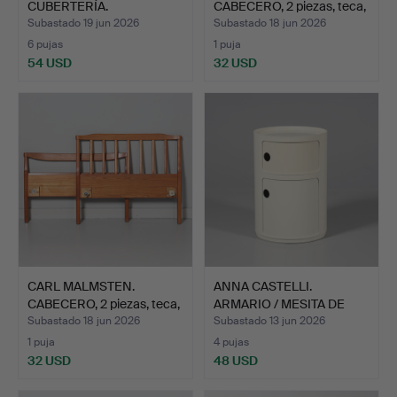
CUBERTERÍA.
CABECERO, 2 piezas, teca,
"…
Subastado 19 jun 2026
Subastado 18 jun 2026
6 pujas
1 puja
54 USD
32 USD
CARL MALMSTEN.
ANNA CASTELLI.
CABECERO, 2 piezas, teca,
ARMARIO / MESITA DE
"…
NOCHE, …
Subastado 18 jun 2026
Subastado 13 jun 2026
1 puja
4 pujas
32 USD
48 USD