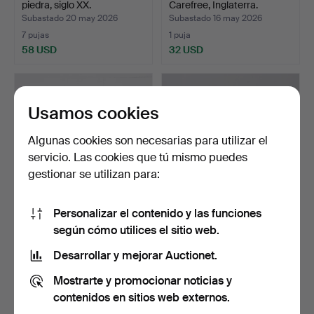
piedra, siglo XX.
Carefree, Inglaterra.
Subastado 20 may 2026
Subastado 16 may 2026
7 pujas
1 puja
58 USD
32 USD
Usamos cookies
Algunas cookies son necesarias para utilizar el
servicio. Las cookies que tú mismo puedes
gestionar se utilizan para:
Personalizar el contenido y las funciones
TABURETE,
JOE COLOMBO.
según cómo utilices el sitio web.
contemporáneo, Åhléns.
CAJONERA, "Boby" Padova,
Ital…
Subastado 9 may 2026
Subastado 6 may 2026
Desarrollar y mejorar Auctionet.
1 puja
16 pujas
Mostrarte y promocionar noticias y
32 USD
306 USD
contenidos en sitios web externos.
Lote