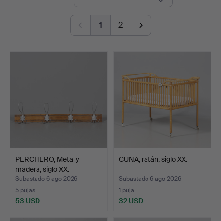
de
1
2
remate
PERCHERO, Metal y
CUNA, ratán, siglo XX.
madera, siglo XX.
Subastado 6 ago 2026
Subastado 6 ago 2026
5 pujas
1 puja
53 USD
32 USD