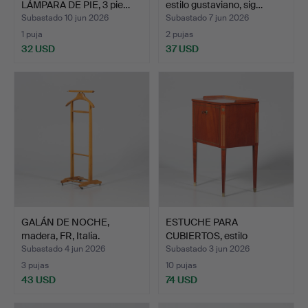
LÁMPARA DE PIE, 3 pie…
estilo gustaviano, sig…
Subastado 10 jun 2026
Subastado 7 jun 2026
1 puja
2 pujas
32 USD
37 USD
GALÁN DE NOCHE,
ESTUCHE PARA
madera, FR, Italia.
CUBIERTOS, estilo
gustaviano,…
Subastado 4 jun 2026
Subastado 3 jun 2026
3 pujas
10 pujas
43 USD
74 USD