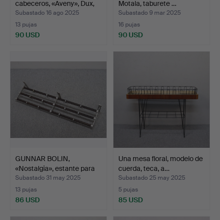
cabeceros, «Aveny», Dux,
Motala, taburete …
se…
Subastado 16 ago 2025
Subastado 9 mar 2025
13 pujas
16 pujas
90 USD
90 USD
GUNNAR BOLIN,
Una mesa floral, modelo de
«Nostalgia», estante para
cuerda, teca, a…
so…
Subastado 31 may 2025
Subastado 25 may 2025
13 pujas
5 pujas
86 USD
85 USD