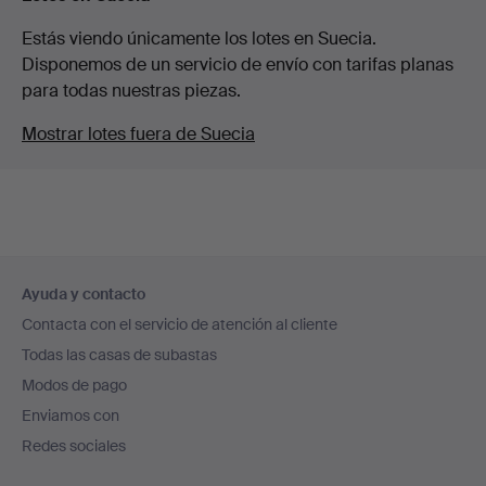
Estás viendo únicamente los lotes en Suecia.
Disponemos de un servicio de envío con tarifas planas
para todas nuestras piezas.
Mostrar lotes fuera de Suecia
Navegación
Ayuda y contacto
en
Contacta con el servicio de atención al cliente
el
Todas las casas de subastas
pie
Modos de pago
de
Enviamos con
página
Redes sociales