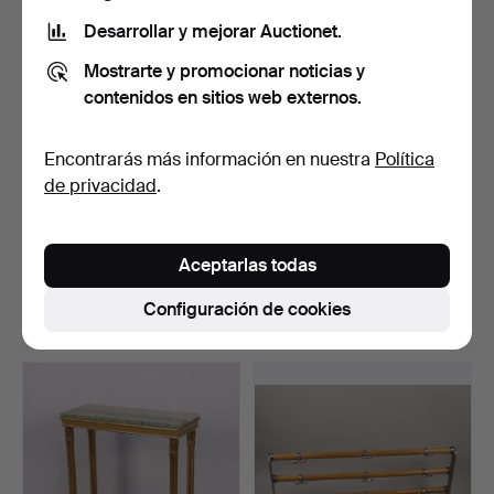
Desarrollar y mejorar Auctionet.
Mostrarte y promocionar noticias y
contenidos en sitios web externos.
Encontrarás más información en nuestra
Política
de privacidad
.
PEDESTAL, madera en
Un estante para sombreros
espiral teñida, primer…
con 8 ganchos, A…
Aceptarlas todas
Subastado 21 ago 2025
Subastado 30 may 2025
12 pujas
15 pujas
Configuración de cookies
101 USD
98 USD