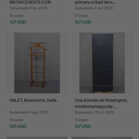
BRONCEADOS CON
primera mitad del s…
ENCIMERAS DE MÁ…
Subastado 6 dic 2025
Subastado 4 oct 2025
13 pujas
17 pujas
137 USD
137 USD
VALET, Brevetatto, Italia.
Una bóveda de Rosengren,
mediados/segunda …
Subastado 9 ago 2025
Subastado 28 jul 2025
13 pujas
11 pujas
132 USD
127 USD