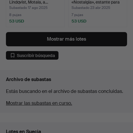
Lindqvist, Motala, a…
«Nostalgia», estante para
so…
Subastado 17 ago 2025
Subastado 23 abr 2025
8 pujas
7 pujas
53 USD
53 USD
Mostrar más lotes
Suscribir búsqueda
Archivo de subastas
Estás buscando en el archivo de subastas concluidas.
Mostrar las subastas en curso.
Lotes en Suecia