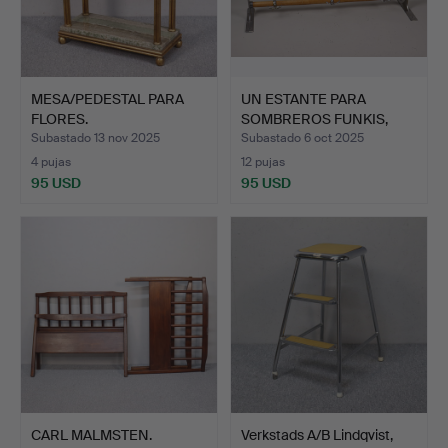
MESA/PEDESTAL PARA
UN ESTANTE PARA
FLORES.
SOMBREROS FUNKIS,
abedul y…
Subastado 13 nov 2025
Subastado 6 oct 2025
4 pujas
12 pujas
95 USD
95 USD
CARL MALMSTEN.
Verkstads A/B Lindqvist,