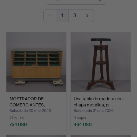
de
1
3
remate
MOSTRADOR DE
Una tabla de madera con
COMERCIANTES,
chapa metálica, pr…
NEGOCIOS O TIEN…
Subastado 20 mar 2026
Subastado 31 ene 2026
27 pujas
9 pujas
754 USD
464 USD