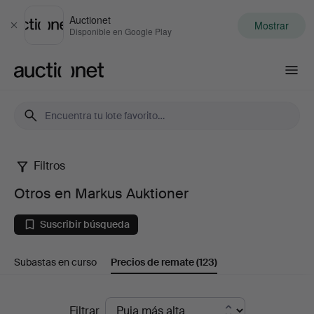
Auctionet
Mostrar
Cerrar
Disponible en Google Play
Auctionet.com
Filtros
Otros
Otros en Markus Auktioner
en
Suscribir búsqueda
Markus
Subastas en curso
Precios de remate
(123)
Auktioner
Precios
Filtrar