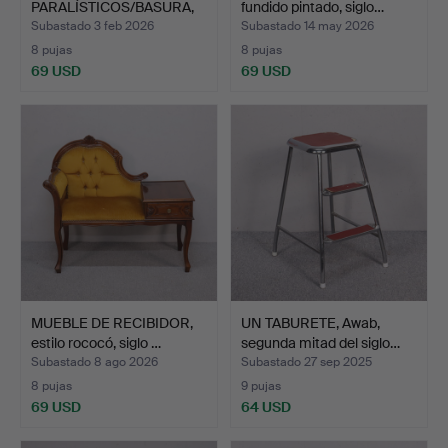
PARALÍSTICOS/BASURA,
fundido pintado, siglo…
E…
Subastado 3 feb 2026
Subastado 14 may 2026
8 pujas
8 pujas
69 USD
69 USD
MUEBLE DE RECIBIDOR,
UN TABURETE, Awab,
estilo rococó, siglo …
segunda mitad del siglo…
Subastado 8 ago 2026
Subastado 27 sep 2025
8 pujas
9 pujas
69 USD
64 USD