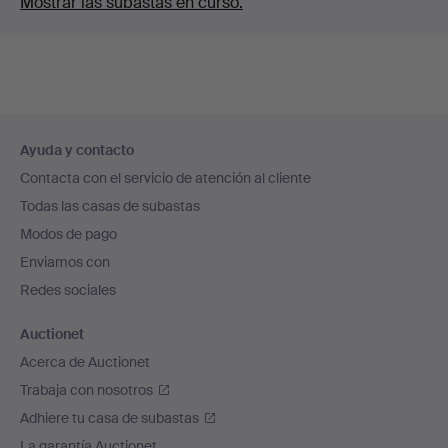
Mostrar las subastas en curso.
Navegación
Ayuda y contacto
en
Contacta con el servicio de atención al cliente
el
Todas las casas de subastas
pie
Modos de pago
de
Enviamos con
página
Redes sociales
Auctionet
Acerca de Auctionet
Trabaja con nosotros
Adhiere tu casa de subastas
La garantía Auctionet