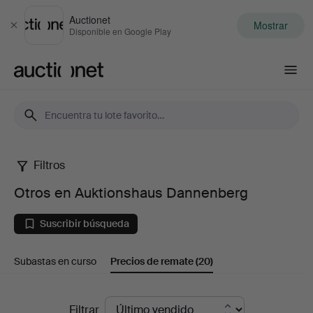
Auctionet
Mostrar
Cerrar
Disponible en Google Play
Auctionet.com
Filtros
Otros
Otros en Auktionshaus Dannenberg
en
Suscribir búsqueda
Auktionshaus
Subastas en curso
Precios de remate
(20)
Dannenberg
Precios
Filtrar