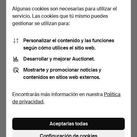
Algunas cookies son necesarias para utilizar el
servicio. Las cookies que tú mismo puedes
gestionar se utilizan para:
Personalizar el contenido y las funciones
1148
.
DE SEDE
1153
.
SILLA INFANTIL
según cómo utilices el sitio web.
CHEFSESSEL. Silla
APILABLE "Oob-Formsitz".
Desarrollar y mejorar Auctionet.
giratoria con re…
Vendido
Vendido
Mostrarte y promocionar noticias y
87 USD
53 USD
contenidos en sitios web externos.
Encontrarás más información en nuestra
Política
de privacidad
.
Aceptarlas todas
Configuración de cookies