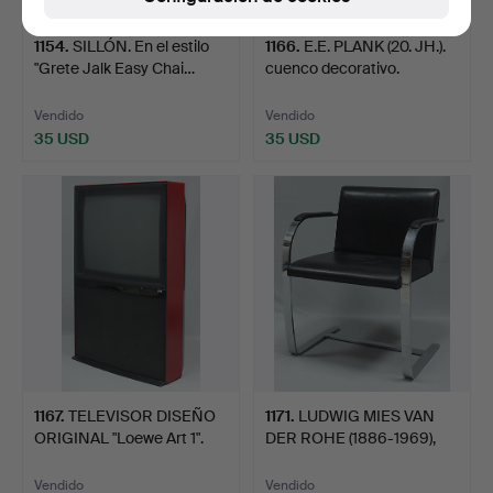
1154
.
SILLÓN. En el estilo
1166
.
E.E. PLANK (20. JH.).
"Grete Jalk Easy Chai…
cuenco decorativo.
Vendido
Vendido
35 USD
35 USD
1167
.
TELEVISOR DISEÑO
1171
.
LUDWIG MIES VAN
ORIGINAL "Loewe Art 1".
DER ROHE (1886-1969),
NACH…
Vendido
Vendido