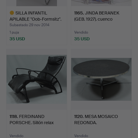
SILLA INFANTIL
1165
.
JINDA BERANEK
APILABLE "Oob-Formsitz".
(GEB. 1927). cuenco
decorati…
Subastado 29 nov 2014
1 puja
Vendido
35 USD
35 USD
Lote
seleccionado
1118
.
FERDINAND
1120
.
MESA MOSAICO
PORSCHE. Sillón relax
REDONDA.
Porsche "I…
Vendido
Vendido