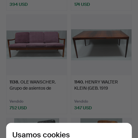
394 USD
174 USD
1138
.
OLE WANSCHER.
1140
.
HENRY WALTER
Grupo de asientos de
KLEIN (GEB. 1919
cuatro …
NORWEGEN). m…
Vendido
Vendido
752 USD
347 USD
Usamos cookies