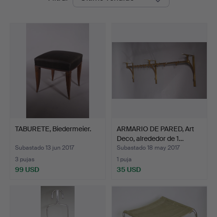
de
remate
TABURETE, Biedermeier.
ARMARIO DE PARED, Art
Deco, alrededor de 1…
Subastado 13 jun 2017
Subastado 18 may 2017
3 pujas
1 puja
99 USD
35 USD