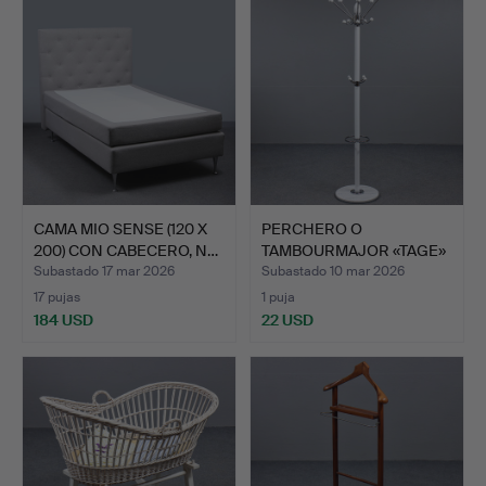
CAMA MIO SENSE (120 X
PERCHERO O
200) CON CABECERO, N…
TAMBOURMAJOR «TAGE»
MIO.
Subastado 17 mar 2026
Subastado 10 mar 2026
17 pujas
1 puja
184 USD
22 USD