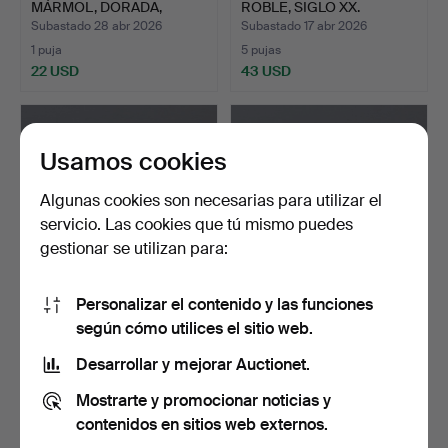
MÁRMOL, DORADA,
ROBLE, SIGLO XX.
MEDI…
Subastado 28 abr 2026
Subastado 17 abr 2026
1 puja
5 pujas
22 USD
43 USD
Usamos cookies
Algunas cookies son necesarias para utilizar el
servicio. Las cookies que tú mismo puedes
gestionar se utilizan para:
Personalizar el contenido y las funciones
ARMARIO, MEZCLA DE
ATAÚD, MADERA
según cómo utilices el sitio web.
MADERA, MADERA DURA
DURA/MADERA MIXTA,
Y R…
ÖLAND 195…
Subastado 16 abr 2026
Subastado 16 abr 2026
Desarrollar y mejorar Auctionet.
1 puja
1 puja
Mostrarte y promocionar noticias y
22 USD
22 USD
contenidos en sitios web externos.