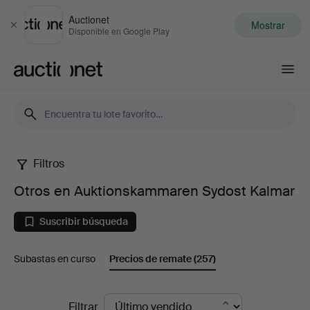
Auctionet
Mostrar
Cerrar
Disponible en Google Play
Auctionet.com
Filtros
Otros
Otros en Auktionskammaren Sydost Kalmar
en
Suscribir búsqueda
Auktionskammaren
Subastas en curso
Precios de remate
(257)
Sydost
Kalmar
Precios
Filtrar