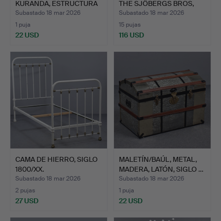
KURANDA, ESTRUCTURA
THE SJÖBERGS BROS,
DE AL…
STO…
Subastado 18 mar 2026
Subastado 18 mar 2026
1 puja
15 pujas
22 USD
116 USD
CAMA DE HIERRO, SIGLO
MALETÍN/BAÚL, METAL,
1800/XX.
MADERA, LATÓN, SIGLO …
Subastado 18 mar 2026
Subastado 18 mar 2026
2 pujas
1 puja
27 USD
22 USD