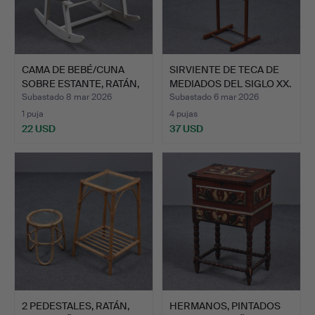
CAMA DE BEBÉ/CUNA
SIRVIENTE DE TECA DE
SOBRE ESTANTE, RATÁN,
MEDIADOS DEL SIGLO XX.
SI…
Subastado 8 mar 2026
Subastado 6 mar 2026
1 puja
4 pujas
22 USD
37 USD
2 PEDESTALES, RATÁN,
HERMANOS, PINTADOS