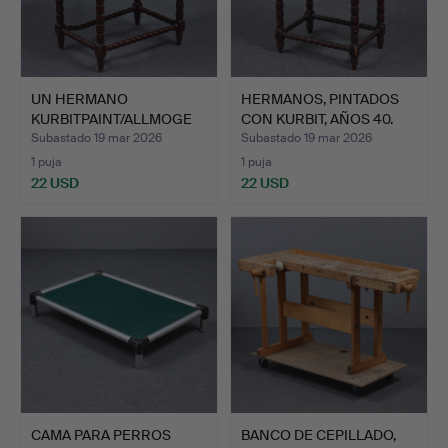
UN HERMANO
HERMANOS, PINTADOS
KURBITPAINT/ALLMOGE
CON KURBIT, AÑOS 40.
DEL SIGLO X…
Subastado 19 mar 2026
Subastado 19 mar 2026
1 puja
1 puja
22 USD
22 USD
CAMA PARA PERROS
BANCO DE CEPILLADO,