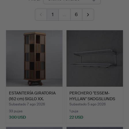
de
1
…
6
remate
ESTANTERÍA GIRATORIA
PERCHERO "ESSEM-
(162 cm) SIGLO XX.
HYLLAN" SKOGSLUNDS
METALLG…
Subastado 7 ago 2026
Subastado 5 ago 2026
33 pujas
1 puja
300 USD
22 USD