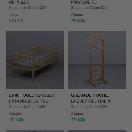
DETALLES
PARAGÜERO,
ENNEGRECIDOS, I…
CONTEMPORÁNEO.
Subastado 12 jun 2026
Subastado 10 jun 2026
1 puja
2 pujas
22 USD
27 USD
ERIK HÖGLUND. CAMA
GALÁN DE NOCHE,
(155X66) BODA TRÄ.
BREVETTATO, ITALIA.
Subastado 9 jun 2026
Subastado 8 jun 2026
2 pujas
2 pujas
27 USD
27 USD