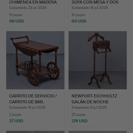
CHIMENEA EN MADERA
SOFÁ CON MESA Y DOS
TALLA…
B…
Subastado 23 jul 2026
Subastado 16 jul 2026
15 pujas
10 pujas
98 USD
69 USD
CARRITO DE SERVICIO /
NEWPORT. EICHHOLTZ
CARRITO DE BAR.
GALÁN DE NOCHE
JAQUET E…
Subastado 16 jul 2026
Subastado 9 jul 2026
2 pujas
25 pujas
27 USD
274 USD