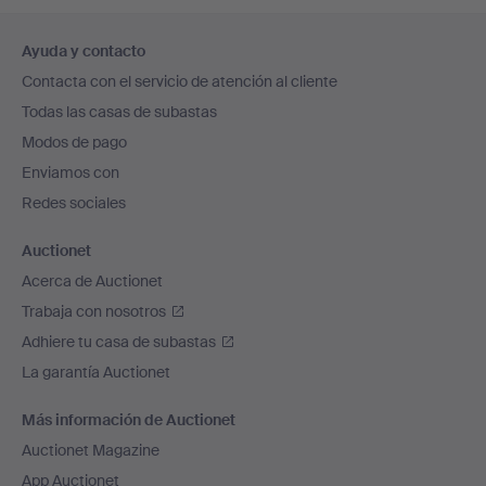
Navegación
Ayuda y contacto
en
Contacta con el servicio de atención al cliente
el
Todas las casas de subastas
pie
Modos de pago
de
Enviamos con
página
Redes sociales
Auctionet
Acerca de Auctionet
Trabaja con nosotros
Adhiere tu casa de subastas
La garantía Auctionet
Más información de Auctionet
Auctionet Magazine
App Auctionet