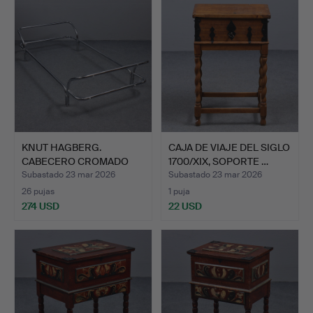
KNUT HAGBERG.
CAJA DE VIAJE DEL SIGLO
CABECERO CROMADO
1700/XIX, SOPORTE …
«KROMVIK» I…
Subastado 23 mar 2026
Subastado 23 mar 2026
26 pujas
1 puja
274 USD
22 USD