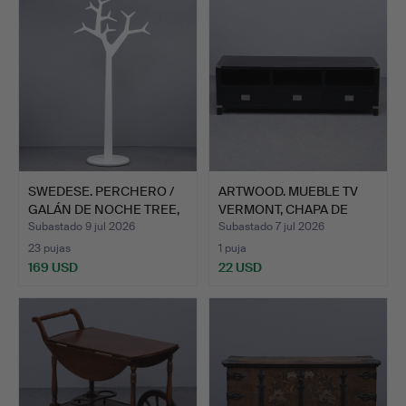
SWEDESE. PERCHERO /
ARTWOOD. MUEBLE TV
GALÁN DE NOCHE TREE,
VERMONT, CHAPA DE
D…
ABEDU…
Subastado 9 jul 2026
Subastado 7 jul 2026
23 pujas
1 puja
169 USD
22 USD