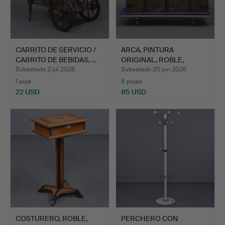
CARRITO DE SERVICIO /
ARCA, PINTURA
CARRITO DE BEBIDAS, …
ORIGINAL, ROBLE,
HERRAJES DE…
Subastado 2 jul 2026
Subastado 20 jun 2026
1 puja
8 pujas
22 USD
85 USD
COSTURERO, ROBLE,
PERCHERO CON