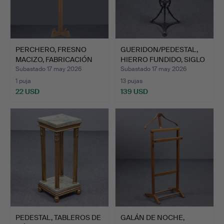
PERCHERO, FRESNO
GUERIDON/PEDESTAL,
MACIZO, FABRICACIÓN
HIERRO FUNDIDO, SIGLO
POR E…
X…
Subastado 17 may 2026
Subastado 17 may 2026
1 puja
13 pujas
22 USD
139 USD
PEDESTAL, TABLEROS DE
GALÁN DE NOCHE,