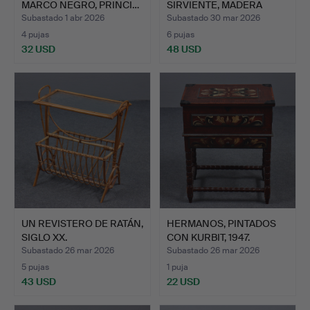
MARCO NEGRO, PRINCI…
SIRVIENTE, MADERA
DURA,…
Subastado 1 abr 2026
Subastado 30 mar 2026
4 pujas
6 pujas
32 USD
48 USD
UN REVISTERO DE RATÁN,
HERMANOS, PINTADOS
SIGLO XX.
CON KURBIT, 1947.
Subastado 26 mar 2026
Subastado 26 mar 2026
5 pujas
1 puja
43 USD
22 USD