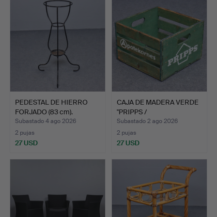
PEDESTAL DE HIERRO
CAJA DE MADERA VERDE
FORJADO (83 cm).
"PRIPPS /
APOTEKARNES…
Subastado 4 ago 2026
Subastado 2 ago 2026
2 pujas
2 pujas
27 USD
27 USD