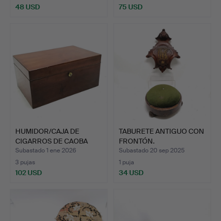
48 USD
75 USD
HUMIDOR/CAJA DE
TABURETE ANTIGUO CON
CIGARROS DE CAOBA
FRONTÓN.
ALFRED D…
Subastado 1 ene 2026
Subastado 20 sep 2025
3 pujas
1 puja
102 USD
34 USD