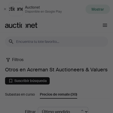
Auctionet
Mostrar
Cerrar
Disponible en Google Play
Auctionet.com
Filtros
Otros
Otros en Acreman St Auctioneers & Valuers
en
Suscribir búsqueda
Acreman
Subastas en curso
Precios de remate
(30)
St
Auctioneers
Precios
Filtrar