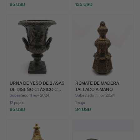
95 USD
135 USD
URNA DE YESO DE 2 ASAS
REMATE DE MADERA
DE DISEÑO CLÁSICO C…
TALLADO A MANO
ANTIGUO CO…
Subastado 11 nov 2024
Subastado 11 nov 2024
12 pujas
1 puja
95 USD
34 USD