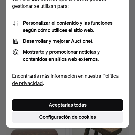
68 USD
41 USD
gestionar se utilizan para:
Personalizar el contenido y las funciones
según cómo utilices el sitio web.
Desarrollar y mejorar Auctionet.
Mostrarte y promocionar noticias y
contenidos en sitios web externos.
Encontrarás más información en nuestra
Política
TABURETE ANTIGUO CON
TABURETE ANTIGUO DE
de privacidad
.
PATAS PELUDAS
MADERA DURA CON
TALLADA…
MARCO …
Subastado 10 abr 2025
Subastado 18 mar 2025
1 puja
1 puja
Aceptarlas todas
34 USD
34 USD
Configuración de cookies