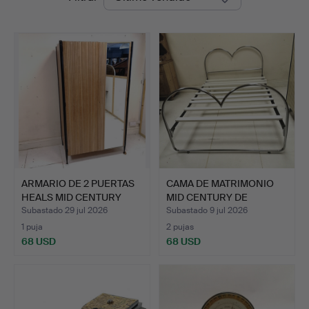
de
&
remate
Valuers
ARMARIO DE 2 PUERTAS
CAMA DE MATRIMONIO
HEALS MID CENTURY
MID CENTURY DE
CON…
HABITAT.
Subastado 29 jul 2026
Subastado 9 jul 2026
1 puja
2 pujas
68 USD
68 USD