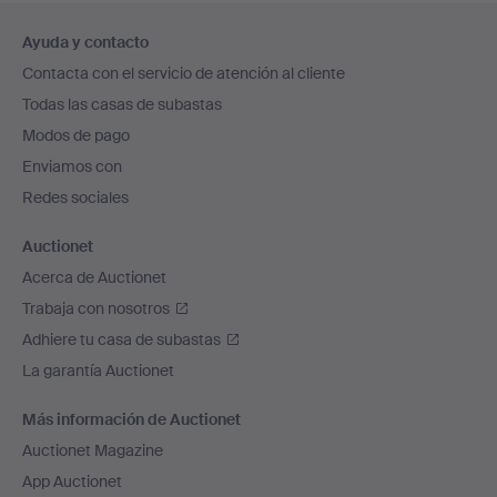
Navegación
Ayuda y contacto
en
Contacta con el servicio de atención al cliente
el
Todas las casas de subastas
pie
Modos de pago
de
Enviamos con
página
Redes sociales
Auctionet
Acerca de Auctionet
Trabaja con nosotros
Adhiere tu casa de subastas
La garantía Auctionet
Más información de Auctionet
Auctionet Magazine
App Auctionet