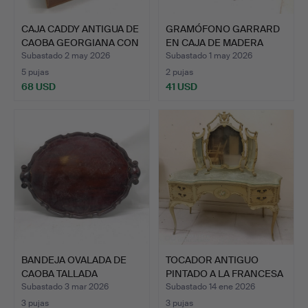
CAJA CADDY ANTIGUA DE
GRAMÓFONO GARRARD
CAOBA GEORGIANA CON
EN CAJA DE MADERA
…
EBONIZ…
Subastado 2 may 2026
Subastado 1 may 2026
5 pujas
2 pujas
68 USD
41 USD
BANDEJA OVALADA DE
TOCADOR ANTIGUO
CAOBA TALLADA
PINTADO A LA FRANCESA
ANTIGUA.
T/W …
Subastado 3 mar 2026
Subastado 14 ene 2026
3 pujas
3 pujas