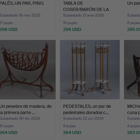
PALÉS, UN PAR, PINO.
TABLA DE
Un par
COSER/BARÓN DE LA
COSTURA. Revest…
Subastado 16 mar 2025
Subastado 21 ene 2026
Subast
17 pujas
15 pujas
5 pujas
296 USD
296 USD
285 
Un pesebre de madera, de
PEDESTALES, un par de
MICHA
la primera parte …
pedestales dorados c…
cuna 
Subastado 30 dic 2025
Subastado 22 jun 2024
Subast
10 pujas
9 pujas
4 pujas
264 USD
264 USD
263 