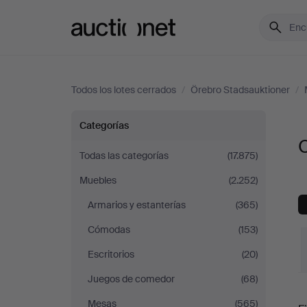
Auctionet.com
Todos los lotes cerrados
/
Örebro Stadsauktioner
/
Otros
Categorías
O
en
Todas las categorías
(17.875)
Muebles
(2.252)
Örebro
Armarios y estanterías
(365)
Stadsauktioner
Cómodas
(153)
Escritorios
(20)
Juegos de comedor
(68)
P
Mesas
(565)