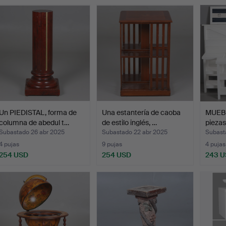
Un PIEDISTAL, forma de
Una estantería de caoba
MUEBL
columna de abedul t…
de estilo inglés, …
pieza
Subastado 26 abr 2025
Subastado 22 abr 2025
Subast
4 pujas
9 pujas
4 pujas
254 USD
254 USD
243 