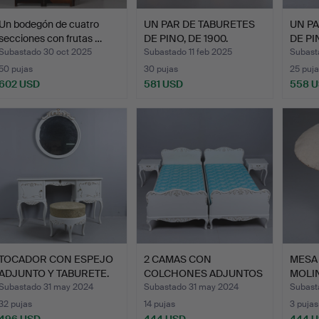
Un bodegón de cuatro
UN PAR DE TABURETES
UN PA
secciones con frutas …
DE PINO, DE 1900.
DE PIN
Subastado 30 oct 2025
Subastado 11 feb 2025
Subasta
50 pujas
30 pujas
25 puja
602 USD
581 USD
558 
TOCADOR CON ESPEJO
2 CAMAS CON
MESA
ADJUNTO Y TABURETE.
COLCHONES ADJUNTOS
MOLI
Est…
Y MESITA DE…
CON 
Subastado 31 may 2024
Subastado 31 may 2024
Subast
32 pujas
14 pujas
3 pujas
496 USD
444 USD
444 