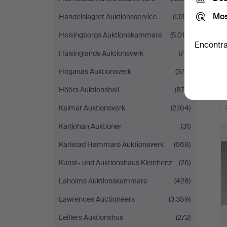
Mos
Handelslagret Auktionsservice
(1.139)
Helsingborgs Auktionskammare
(5.016)
Encontra
Hälsinglands Auktionsverk
(711)
Höganäs Auktionsverk
(376)
Höörs Auktionshall
(875)
Kalmar Auktionsverk
(2.164)
Karljohan Auktioner
(31)
Karlstad Hammarö Auktionsverk
(668)
Kunst- und Auktionshaus Kleinhenz
(26)
Laholms Auktionskammare
(428)
Lawrences Auctioneers
(3.359)
Leiflers Auktionshus
(272)