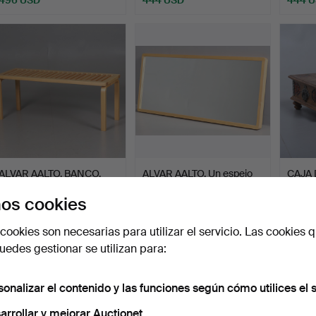
ALVAR AALTO. BANCO,
ALVAR AALTO. Un espejo
CAJA 
abedul lacado transpar…
de Artek, de finale…
BARR
os cookies
K.E D.
Subastado 5 feb 2026
Subastado 17 abr 2025
Subast
12 pujas
12 pujas
5 pujas
cookies son necesarias para utilizar el servicio. Las cookies q
391 USD
380 USD
370 U
edes gestionar se utilizan para:
sonalizar el contenido y las funciones según cómo utilices el s
arrollar y mejorar Auctionet.