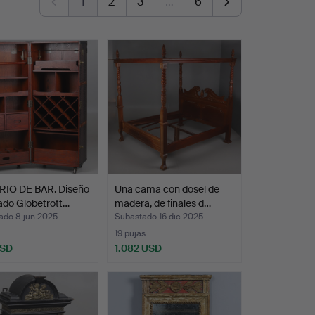
1
2
3
…
6
IO DE BAR. Diseño
Una cama con dosel de
ado Globetrott…
madera, de finales d…
ado 8 jun 2025
Subastado 16 dic 2025
19 pujas
USD
1.082 USD