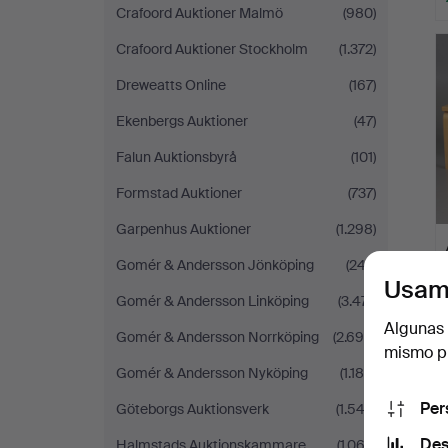
Crafoord Auktioner Malmö
(980)
Crafoord Auktioner Stockholm
(1.372)
Dreweatts Online
(167)
Ekenbergs Auktioner
(47)
Falun Auktionsbyrå
(101)
Formstad Auktioner
(737)
Garpenhus Auktioner
(1.298)
Gomér & Andersson Jönköping
(247)
Usam
Gomér & Andersson Linköping
(3.471)
Algunas 
Gomér & Andersson Norrköping
(2.699)
mismo pu
Gomér & Andersson Nyköping
(1.180)
Per
Göteborgs Auktionsverk
(1.542)
Des
Halmstads Auktionskammare
(1.063)