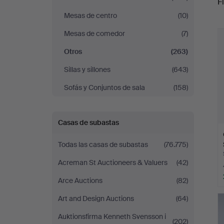
Fi
Mesas de centro
(10)
r
Mesas de comedor
(7)
Otros
(263)
Sillas y sillones
(643)
Sofás y Conjuntos de sala
(158)
Casas de subastas
Todas las casas de subastas
(76.775)
Acreman St Auctioneers & Valuers
(42)
Arce Auctions
(82)
Art and Design Auctions
(64)
Auktionsfirma Kenneth Svensson i
(202)