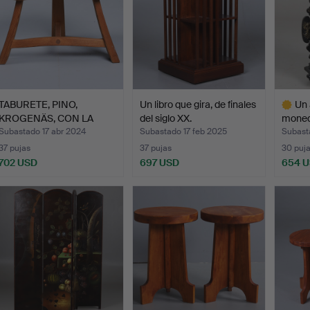
TABURETE, PINO,
Un libro que gira, de finales
Un 
KROGENÄS, CON LA
del siglo XX.
moneda
MARCA DEB…
m…
Subastado 17 abr 2024
Subastado 17 feb 2025
Subast
37 pujas
37 pujas
30 puj
702 USD
697 USD
654 
Lote
selecci