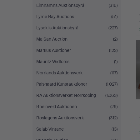
Limhamns Auktionsbyrå
(316)
Lyme Bay Auctions
(51)
Lysekils Auktionsbyrå
(227)
Ma San Auction
(2)
Markus Auktioner
(122)
Mauritz Widforss
(1)
Norrlands Auktionsverk
(117)
Palsgaard Kunstauktioner
(1.027)
RA Auktionsverket Norrköping
(1.063)
Rheinveld Auktionen
(26)
Roslagens Auktionsverk
(312)
Sajab Vintage
(13)