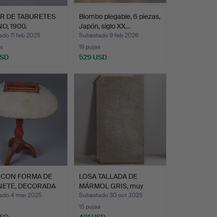
R DE TABURETES
Biombo plegable, 6 piezas,
O, 1900.
Japón, siglo XX…
do 11 feb 2025
Subastado 9 feb 2026
s
19 pujas
USD
529 USD
 CON FORMA DE
LOSA TALLADA DE
NETE, DECORADA
MÁRMOL GRIS, muy
U…
probablem…
ado 4 mar 2025
Subastado 30 oct 2025
15 pujas
USD
401 USD