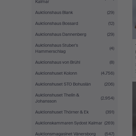
Kalmar
Auktionshaus Blank
(29)
Auktionshaus Bossard
(12)
Auktionshaus Dannenberg
(29)
Auktionshaus Stuber's
(4)
Hammerschlag
Auktionshaus von Brühl
(8)
Auktionshuset Kolonn
(4.756)
Auktionshuset STO Bohuslän
(206)
Auktionshuset Thelin &
(2.954)
Johansson
Auktionshuset Thörner & Ek
(391)
Auktionskammaren Sydost Kalmar
(269)
Auktionsmagasinet Vänersborg
(547)