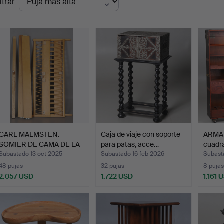
ltrar
de
emate
CARL MALMSTEN.
Caja de viaje con soporte
ARMAR
SOMIER DE CAMA DE LA
para patas, acce…
cuadr
MARCA …
Subastado 13 oct 2025
Subastado 16 feb 2026
Subast
48 pujas
32 pujas
8 pujas
2.057 USD
1.722 USD
1.161 