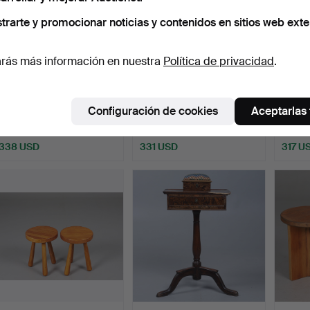
trarte y promocionar noticias y contenidos en sitios web exte
rás más información en nuestra
Política de privacidad
.
SOMIER CON CAMA SKY
Un par de taburetes de
PARA
«SIGNUM GUSTAVUS»,
pino, del siglo XX.
O, hier
Configuración de cookies
Aceptarlas
EST…
Subastado 13 mar 2024
Subastado 5 may 2025
Subast
11 pujas
11 pujas
4 pujas
338 USD
331 USD
317 U