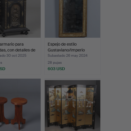
armario para
Espejo de estilo
s, con detalles de
Gustaviano/Imperio
tardío…
ado 30 oct 2025
Subastado 26 may 2024
as
28 pujas
USD
603 USD
onado