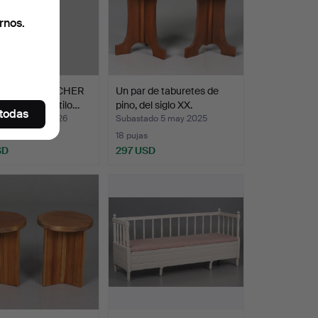
rnos.
GÜERO/PERCHER
Un par de taburetes de
ro fundido, estilo…
pino, del siglo XX.
 todas
ado 29 may 2026
Subastado 5 may 2025
18 pujas
SD
297 USD