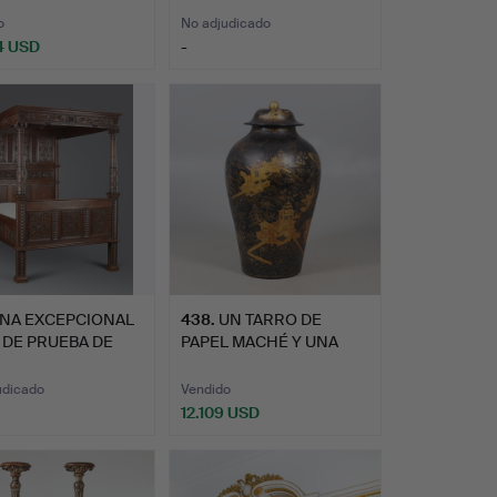
o
No adjudicado
4 USD
-
Lote
seleccionado
NA EXCEPCIONAL
438
.
UN TARRO DE
 DE PRUEBA DE
PAPEL MACHÉ Y UNA
E RE…
TAPA DE PAPE…
udicado
Vendido
12.109 USD