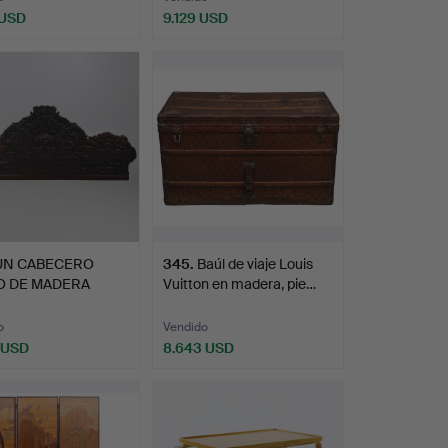
 USD
9.129 USD
Lote
seleccionado
UN CABECERO
345
.
Baúl de viaje Louis
O DE MADERA
Vuitton en madera, pie…
DA DE PRI…
o
Vendido
 USD
8.643 USD