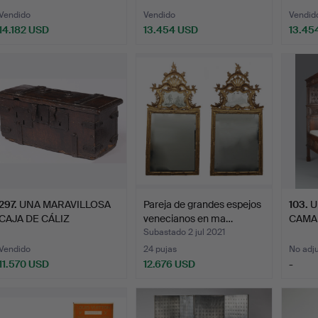
Vendido
Vendido
Vendid
14.182 USD
13.454 USD
13.45
ote
eleccionado
297
.
UNA MARAVILLOSA
Pareja de grandes espejos
103
.
U
CAJA DE CÁLIZ
venecianos en ma…
CAMA
ENCUADERNADA…
ROBL
Subastado 2 jul 2021
Vendido
24 pujas
No adj
11.570 USD
12.676 USD
-