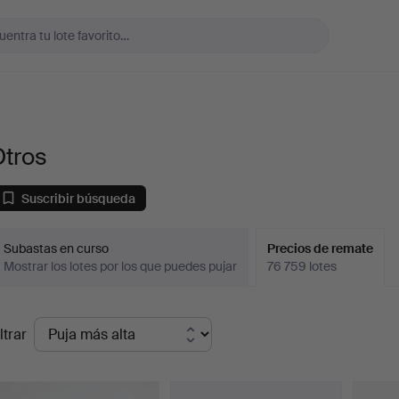
Otros
Suscribir búsqueda
Subastas en curso
Precios de remate
Mostrar los lotes por los que puedes pujar
76 759 lotes
recios
ltrar
de
emate