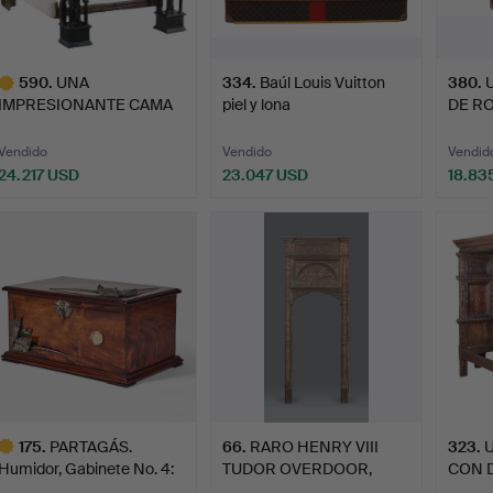
590
.
UNA
334
.
Baúl Louis Vuitton
380
.
IMPRESIONANTE CAMA
piel y lona
DE RO
DE ENSAYO DE ROBLE …
"monogramme…
RARA
Vendido
Vendido
Vendid
24.217 USD
23.047 USD
18.83
ote
eleccionado
175
.
PARTAGÁS.
66
.
RARO HENRY VIII
323
.
Humidor, Gabinete No. 4:
TUDOR OVERDOOR,
CON 
155 Ani…
NOSTELL PR…
E IN