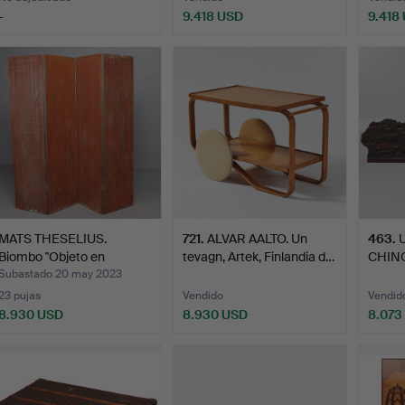
-
9.418 USD
9.418
ote
Lote
eleccionado
seleccionado
MATS THESELIUS.
721
.
ALVAR AALTO. Un
463
.
Biombo "Objeto en
tevagn, Artek, Finlandia d…
CHIN
movimien…
TALLA
Subastado 20 may 2023
23 pujas
Vendido
Vendid
8.930 USD
8.930 USD
8.073