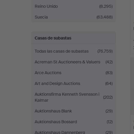
Reino Unido
(8.295)
Suecia
(63.488)
Casas de subastas
Todas las casas de subastas
(76.759)
L
Acreman St Auctioneers & Valuers
(42)
s
Arce Auctions
(83)
Art and Design Auctions
(64)
Auktionsfirma Kenneth Svensson i
(202)
Kalmar
Auktionshaus Blank
(29)
Auktionshaus Bossard
(12)
Auktionshaus Dannenberg
(29)