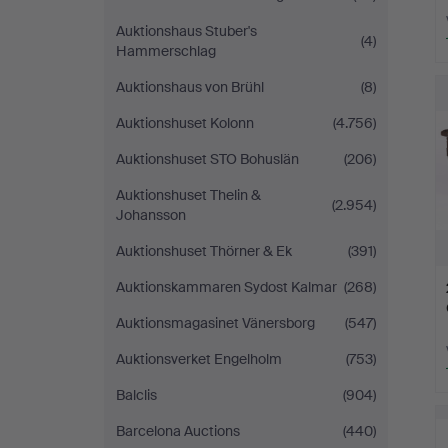
Auktionshaus Stuber's
(4)
Hammerschlag
L
Auktionshaus von Brühl
(8)
s
Auktionshuset Kolonn
(4.756)
Auktionshuset STO Bohuslän
(206)
Auktionshuset Thelin &
(2.954)
Johansson
Auktionshuset Thörner & Ek
(391)
Auktionskammaren Sydost Kalmar
(268)
Auktionsmagasinet Vänersborg
(547)
Auktionsverket Engelholm
(753)
Balclis
(904)
Barcelona Auctions
(440)