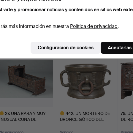
trarte y promocionar noticias y contenidos en sitios web exte
53
.
UN ESTUCHE ÚNICO
356
.
UNA CAMA CON
79
.
UN
PARA ZANJADORA DE
DOSEL DE ROBLE
EXTR
rás más información en nuestra
Política de privacidad
.
ROBLE C…
TUDOR EXTREMAD…
RARO
No adjudicado
Vendido
Vendid
-
10.763 USD
9.687
Configuración de cookies
Aceptarlas
27
.
UNA RARA Y MUY
442
.
UN MORTERO DE
79
.
UN
INUSUAL CUNA DE
BRONCE GÓTICO DEL
DE RO
ROBLE DE JA…
SIGLO XIII…
Y X…
No adjudicado
Vendido
Vendid