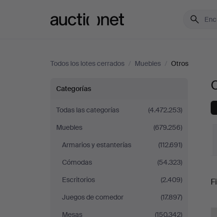
Auctionet.com
Todos los lotes cerrados
/
Muebles
/
Otros
Otros
Categorías
Todas las categorías
(4.472.253)
Muebles
(679.256)
Armarios y estanterías
(112.691)
Cómodas
(54.323)
P
Escritorios
(2.409)
Fi
Juegos de comedor
(17.897)
r
Mesas
(150.342)