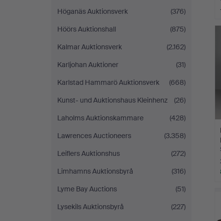
Höganäs Auktionsverk
(376)
L
Höörs Auktionshall
(875)
s
Kalmar Auktionsverk
(2.162)
Karljohan Auktioner
(31)
Karlstad Hammarö Auktionsverk
(668)
Kunst- und Auktionshaus Kleinhenz
(26)
Laholms Auktionskammare
(428)
Lawrences Auctioneers
(3.358)
Leiflers Auktionshus
(272)
Limhamns Auktionsbyrå
(316)
Lyme Bay Auctions
(51)
Lysekils Auktionsbyrå
(227)