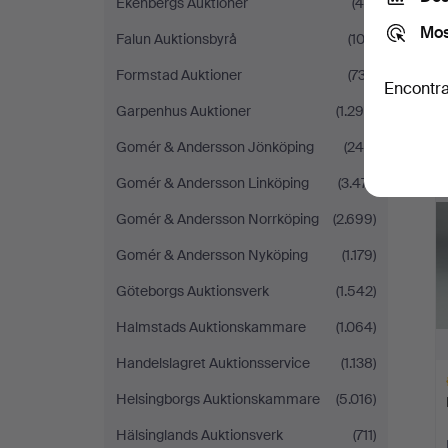
Ekenbergs Auktioner
(46)
Mos
Falun Auktionsbyrå
(102)
Formstad Auktioner
(737)
Encontra
Garpenhus Auktioner
(1.298)
Gomér & Andersson Jönköping
(245)
Gomér & Andersson Linköping
(3.471)
Gomér & Andersson Norrköping
(2.699)
Gomér & Andersson Nyköping
(1.179)
Göteborgs Auktionsverk
(1.542)
Halmstads Auktionskammare
(1.064)
Handelslagret Auktionsservice
(1.138)
Helsingborgs Auktionskammare
(5.016)
Hälsinglands Auktionsverk
(711)