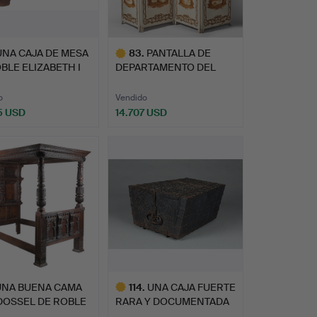
UNA CAJA DE MESA
83
.
PANTALLA DE
BLE ELIZABETH I
DEPARTAMENTO DEL
…
BAÑO DE HOMBR…
o
Vendido
5 USD
14.707 USD
Lote
seleccionado
UNA BUENA CAMA
114
.
UNA CAJA FUERTE
DOSSEL DE ROBLE
RARA Y DOCUMENTADA
CRU…
DE ROBL…