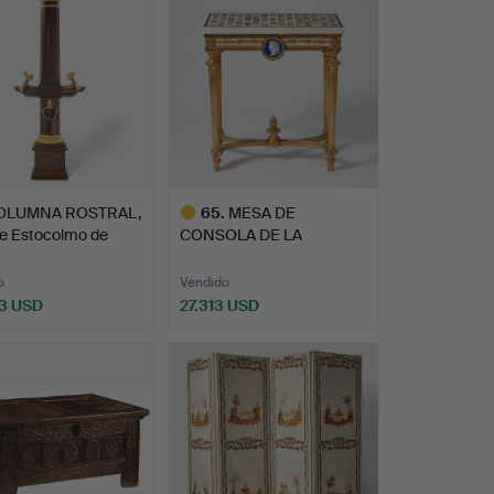
OLUMNA ROSTRAL,
65
.
MESA DE
de Estocolmo de
CONSOLA DE LA
PRINCESA SOFÍA
ALBER…
o
Vendido
3 USD
27.313 USD
Lote
seleccionado