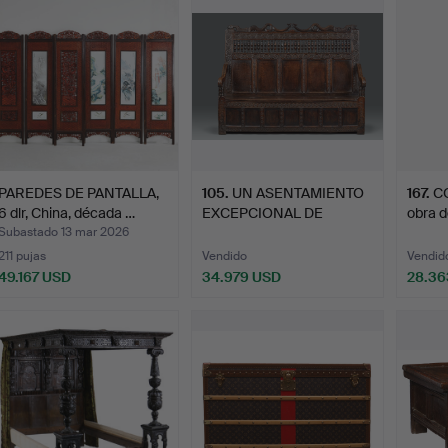
PAREDES DE PANTALLA,
105
.
UN ASENTAMIENTO
167
.
C
6 dlr, China, década …
EXCEPCIONAL DE
obra 
ROBLES ISAB…
alta…
Subastado 13 mar 2026
211 pujas
Vendido
Vendid
49.167 USD
34.979 USD
28.36