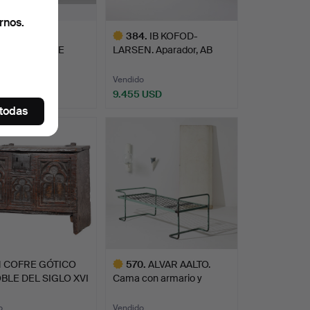
rnos.
 FINO Y
384
.
IB KOFOD-
EMADAMENTE
LARSEN. Aparador, AB
 COFRE TALLAD…
Seffle Möbel…
o
Vendido
 USD
9.455 USD
 todas
Lote
seleccionado
 COFRE GÓTICO
570
.
ALVAR AALTO.
BLE DEL SIGLO XVI
Cama con armario y
apliques d…
o
Vendido