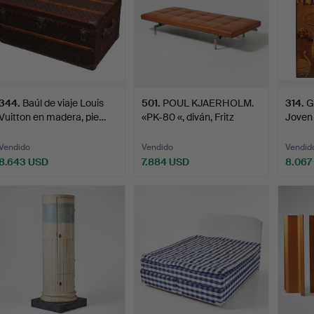
344
.
Baúl de viaje Louis
501
.
POUL KJAERHOLM.
314
.
G
Vuitton en madera, pie…
«PK-80 «, diván, Fritz
Joven 
Han…
Vendido
Vendido
Vendid
8.643 USD
7.884 USD
8.067