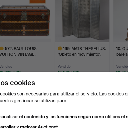
572
.
BAUL LOUIS
169
.
MATS THESELIUS.
10
.
GU
VUITTON VINTAGE.
"Objeto en movimiento",
pareja
bi…
Europ
Vendido
Vendido
Vendid
10.763 USD
10.505 USD
10.50
ote
Lote
os cookies
eleccionado
seleccionado
cookies son necesarias para utilizar el servicio. Las cookies q
edes gestionar se utilizan para:
sonalizar el contenido y las funciones según cómo utilices el s
arrollar y mejorar Auctionet.