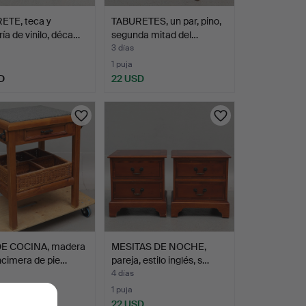
ETE, teca y
TABURETES, un par, pino,
ría de vinilo, déca…
segunda mitad del…
3 días
1 puja
D
22 USD
DE COCINA, madera
MESITAS DE NOCHE,
ncimera de pie…
pareja, estilo inglés, s…
4 días
1 puja
D
22 USD