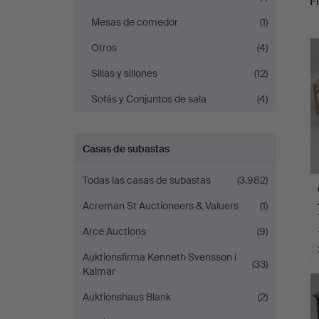
Fi
Mesas de comedor
(1)
c
Otros
(4)
Sillas y sillones
(12)
Sofás y Conjuntos de sala
(4)
Casas de subastas
Todas las casas de subastas
(3.982)
Acreman St Auctioneers & Valuers
(1)
Arce Auctions
(9)
Auktionsfirma Kenneth Svensson i
(33)
Kalmar
Auktionshaus Blank
(2)