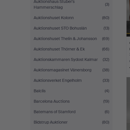
Auktionshaus Stuber's
(3)
Hammerschlag
Auktionshuset Kolonn
(80)
Auktionshuset STO Bohuslän
(13)
Auktionshuset Thelin & Johansson
(69)
Auktionshuset Thörner & Ek
(66)
Auktionskammaren Sydost Kalmar
(32)
Auktionsmagasinet Vänersborg
(38)
Auktionsverket Engelholm
(33)
Balclis
(4)
Barcelona Auctions
(19)
Batemans of Stamford
(6)
Bidstrup Auktioner
(80)