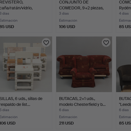
REVISTERO,
CONJUNTO DE
CÓMOD
caña/ratán/vidrio,
COMEDOR, 9+2 piezas,
Rydén
segunda mita…
roble, se…
3 días
3 días
4 días
Estimación
Estimación
Estima
85 USD
106 USD
85 U
SILLAS, 6 uds., sillas de
BUTACAS, 2+1 uds.,
BUTAC
respaldo de list…
modelo Chesterfield y b…
"Leeds
5 días
6 días
6 días
Estimación
Estimación
Estima
106 USD
211 USD
85 U