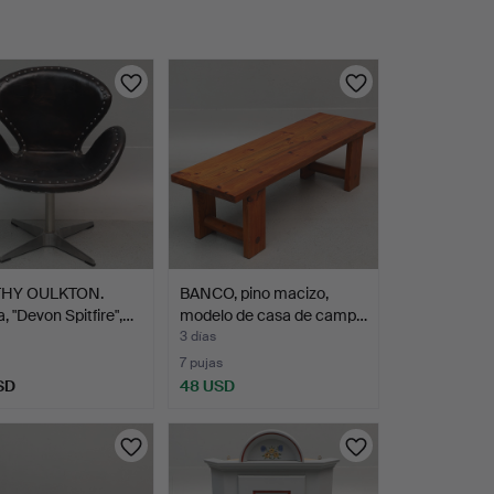
THY OULKTON.
BANCO, pino macizo,
, "Devon Spitfire",…
modelo de casa de camp…
3 días
7 pujas
SD
48 USD