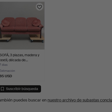
SOFÁ, 3 plazas, madera y
textil, década de…
7 días
Estimación
85 USD
Suscribir búsqueda
ambién puedes buscar en
nuestro archivo de subastas concl