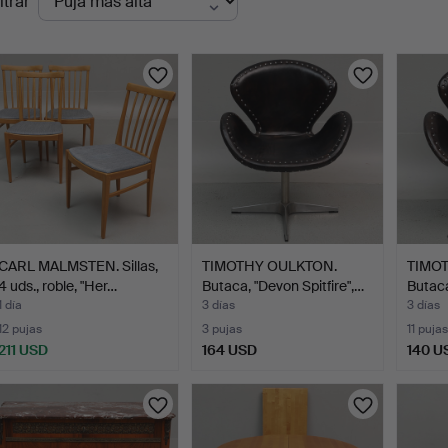
ltrar
en
urso
CARL MALMSTEN. Sillas,
TIMOTHY OULKTON.
TIMO
4 uds., roble, "Her…
Butaca, "Devon Spitfire",…
Butaca
1 día
3 días
3 días
12 pujas
3 pujas
11 pujas
211 USD
164 USD
140 U