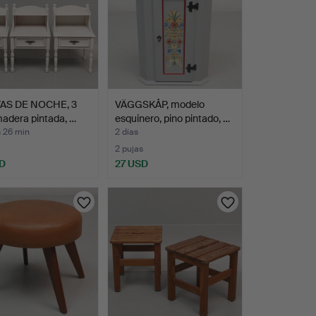
AS DE NOCHE, 3
VÄGGSKÅP, modelo
madera pintada, …
esquinero, pino pintado, …
s 26 min
2 días
2 pujas
D
27 USD