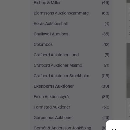
Bishop & Miller
(46)
Björnssons Auktionskammare
(68)
Borås Auktionshall
(4)
Chalkwell Auctions
(35)
Colombos
(12)
Crafoord Auktioner Lund
(5)
Crafoord Auktioner Malmö
(71)
Crafoord Auktioner Stockholm
(115)
Ekenbergs Auktioner
(33)
Falun Auktionsbyrå
(86)
Formstad Auktioner
(53)
Garpenhus Auktioner
(26)
Gomér & Andersson Jönköping
(101)