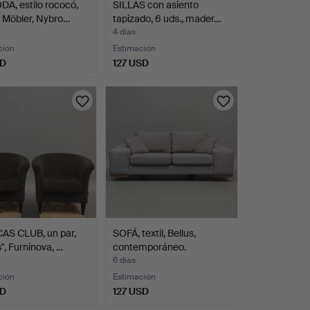
A, estilo rococó,
SILLAS con asiento
 Möbler, Nybro…
tapizado, 6 uds., mader…
4 días
ción
Estimación
SD
127 USD
AS CLUB, un par,
SOFÁ, textil, Bellus,
", Furninova, …
contemporáneo.
6 días
ción
Estimación
SD
127 USD