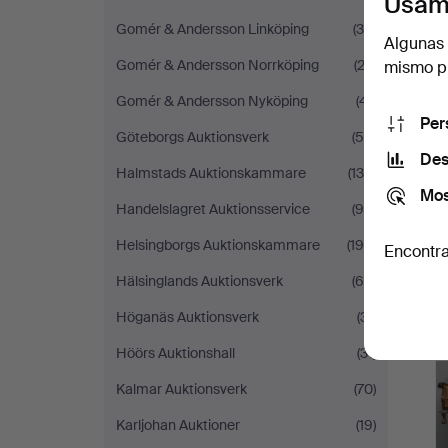
Usam
Gomér & Andersson Linköping
(30)
Algunas 
Gomér & Andersson Norrköping
(22)
mismo pu
Gomér & Andersson Nyköping
(41)
Per
Göteborgs Auktionsverk
(56)
Des
Halmstads Auktionskammare
(130)
Mos
Handelslagret Auktionsservice
(96)
Helsingborgs Auktionskammare
(195)
Encontra
Hälsinglands Auktionsverk
(65)
Höganäs Auktionsverk
(31)
Höörs Auktionshall
(31)
Kalmar Auktionsverk
(70)
Karljohan Auktioner
(19)