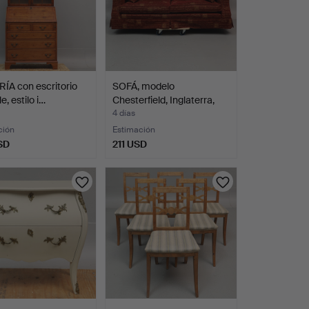
ÍA con escritorio
SOFÁ, modelo
e, estilo i…
Chesterfield, Inglaterra,
sig…
4 días
ción
Estimación
SD
211 USD