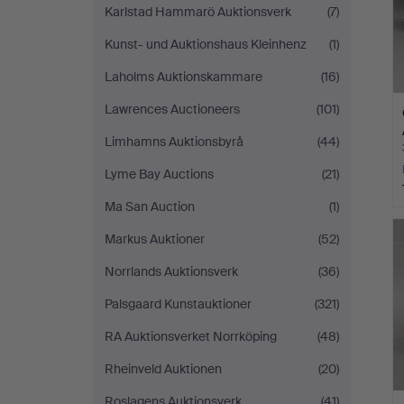
Karlstad Hammarö Auktionsverk
(7)
Kunst- und Auktionshaus Kleinhenz
(1)
Laholms Auktionskammare
(16)
Lawrences Auctioneers
(101)
Limhamns Auktionsbyrå
(44)
Lyme Bay Auctions
(21)
Ma San Auction
(1)
Markus Auktioner
(52)
Norrlands Auktionsverk
(36)
Palsgaard Kunstauktioner
(321)
RA Auktionsverket Norrköping
(48)
Rheinveld Auktionen
(20)
Roslagens Auktionsverk
(41)