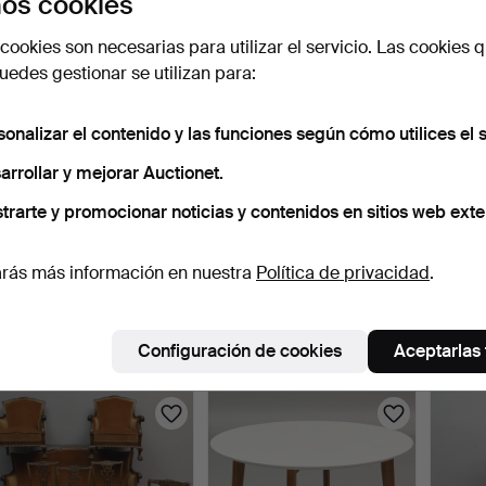
os cookies
cookies son necesarias para utilizar el servicio. Las cookies q
edes gestionar se utilizan para:
sonalizar el contenido y las funciones según cómo utilices el s
arrollar y mejorar Auctionet.
trarte y promocionar noticias y contenidos en sitios web exte
SILLÓN, roble, siglo XX.
CÓMODA, estilo imperio
VITRI
rás más información en nuestra
Política de privacidad
.
tardío, segunda mit…
chapa 
1 día
1 día
2 días
Estimación
Estimación
Estima
Configuración de cookies
Aceptarlas
85 USD
106 USD
85 U