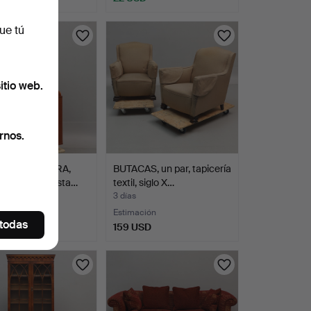
ue tú
itio web.
rnos.
NA ESQUINERA,
BUTACAS, un par, tapicería
de roble y crista…
textil, siglo X…
3 días
ción
Estimación
 todas
SD
159 USD