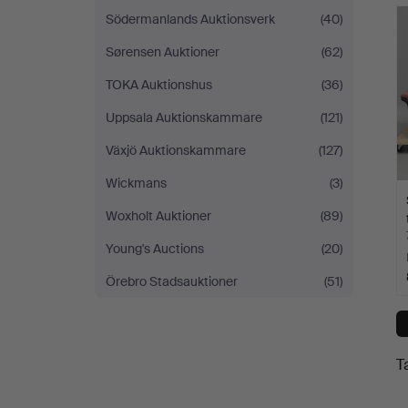
Södermanlands Auktionsverk
(40)
Sørensen Auktioner
(62)
TOKA Auktionshus
(36)
Uppsala Auktionskammare
(121)
Växjö Auktionskammare
(127)
Wickmans
(3)
Woxholt Auktioner
(89)
Young's Auctions
(20)
Örebro Stadsauktioner
(51)
T