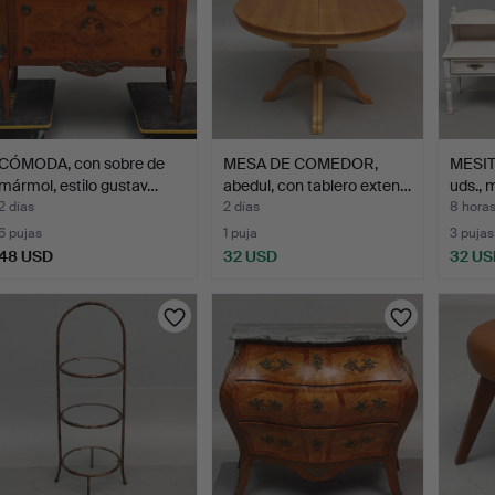
CÓMODA, con sobre de
MESA DE COMEDOR,
MESIT
mármol, estilo gustav…
abedul, con tablero exten…
uds., 
2 días
2 días
8 hora
6 pujas
1 puja
3 pujas
48 USD
32 USD
32 US