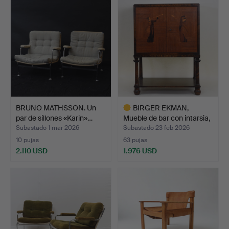
BRUNO MATHSSON. Un
BIRGER EKMAN,
par de sillones «Karin»…
Mueble de bar con intarsia,
…
Subastado 1 mar 2026
Subastado 23 feb 2026
10 pujas
63 pujas
2.110 USD
1.976 USD
Lote
seleccionado