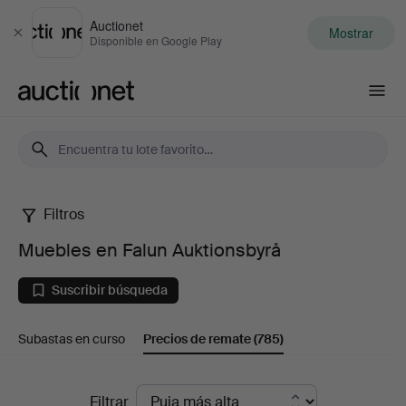
Auctionet
Mostrar
Cerrar
Disponible en Google Play
Auctionet.com
Filtros
Muebles
Muebles en Falun Auktionsbyrå
en
Suscribir búsqueda
Falun
Subastas en curso
Precios de remate
(785)
Auktionsbyrå
Precios
Filtrar