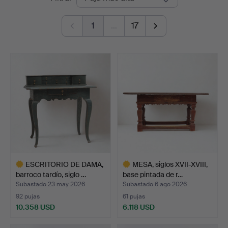
de
1
…
17
remate
ESCRITORIO DE DAMA,
MESA, siglos XVII-XVIII,
barroco tardío, siglo …
base pintada de r…
Subastado 23 may 2026
Subastado 6 ago 2026
92 pujas
61 pujas
10.358 USD
6.118 USD
Lote
Lote