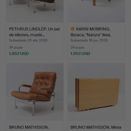
PETHRUS LINDLÖF. Un par
KARIN MOBRING.
de sillones, muebl…
Butaca, "Natura" Ikea,
pino…
Subastado 20 abr 2026
Subastado 18 jun 2026
34 pujas
24 pujas
1.952 USD
1.952 USD
Lote
seleccionado
BRUNO MATHSSON.
BRUNO MATHSSON. Mesa