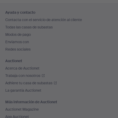
Navegación
Ayuda y contacto
en
Contacta con el servicio de atención al cliente
el
Todas las casas de subastas
pie
Modos de pago
de
Enviamos con
página
Redes sociales
Auctionet
Acerca de Auctionet
Trabaja con nosotros
Adhiere tu casa de subastas
La garantía Auctionet
Más información de Auctionet
Auctionet Magazine
App Auctionet