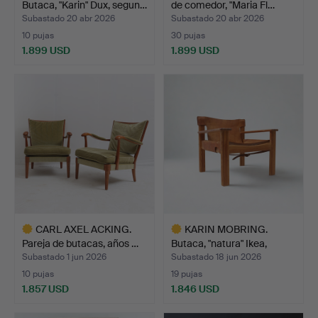
Butaca, "Karin" Dux, segun…
de comedor, "Maria Fl…
Subastado 20 abr 2026
Subastado 20 abr 2026
10 pujas
30 pujas
1.899 USD
1.899 USD
CARL AXEL ACKING.
KARIN MOBRING.
Pareja de butacas, años …
Butaca, "natura" Ikea,
1970…
Subastado 1 jun 2026
Subastado 18 jun 2026
10 pujas
19 pujas
1.857 USD
1.846 USD
Lote
Lote