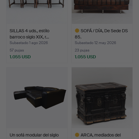
SILLAS 4 uds., estilo
SOFÁ / DÍA, De Sede DS
barroco siglo XIX, r…
85.
Subastado 1 ago 2026
Subastado 12 may 2026
57 pujas
23 pujas
1.055 USD
1.055 USD
Lote
seleccionado
Un sofá modular del siglo
ARCA, mediados del