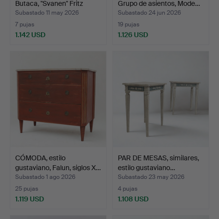
Butaca, "Svanen" Fritz
Grupo de asientos, Mode…
Hans…
Subastado 11 may 2026
Subastado 24 jun 2026
7 pujas
19 pujas
1.142 USD
1.126 USD
Lote
seleccionado
CÓMODA, estilo
PAR DE MESAS, similares,
gustaviano, Falun, siglos X…
estilo gustaviano…
Subastado 1 ago 2026
Subastado 23 may 2026
25 pujas
4 pujas
1.119 USD
1.108 USD