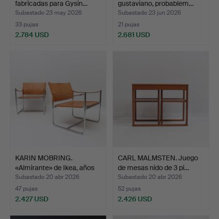
fabricadas para Gysin…
gustaviano, probablem…
Subastado 23 may 2026
Subastado 23 jun 2026
33 pujas
21 pujas
2.784 USD
2.681 USD
Lote
seleccionado
KARIN MOBRING.
CARL MALMSTEN. Juego
«Almirante» de Ikea, años
de mesas nido de 3 pi…
7…
Subastado 20 abr 2026
Subastado 20 abr 2026
47 pujas
52 pujas
2.427 USD
2.426 USD