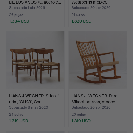
DE LOS AÑOS 70, acero c…
Westbergs möbler,
mediado…
Subastado 1 abr 2026
Subastado 20 abr 2026
26 pujas
21 pujas
1.334 USD
1.320 USD
Lote
Lote
seleccionado
seleccionado
HANS J WEGNER. Sillas, 4
HANS J. WEGNER. Para
uds., "CH23", Car…
Mikael Laursen, meced…
Subastado 8 may 2026
Subastado 20 abr 2026
24 pujas
20 pujas
1.319 USD
1.319 USD