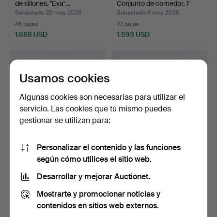
de sillones, "Eva"…
Conjunto de comedor, 7
piez…
Subastado 20 may 2026
Subastado 6 may 2026
46 pujas
27 pujas
1.688 USD
1.593 USD
Usamos cookies
Algunas cookies son necesarias para utilizar el
servicio. Las cookies que tú mismo puedes
gestionar se utilizan para:
Personalizar el contenido y las funciones
PETHRUS LINDLÖF. Un par
BRUNO MATHSSON.
según cómo utilices el sitio web.
de sillones, muebl…
Butaca, "Gräshoppan"
Maths…
Subastado 20 abr 2026
Subastado 20 abr 2026
Desarrollar y mejorar Auctionet.
26 pujas
20 pujas
Mostrarte y promocionar noticias y
1.570 USD
1.488 USD
contenidos en sitios web externos.