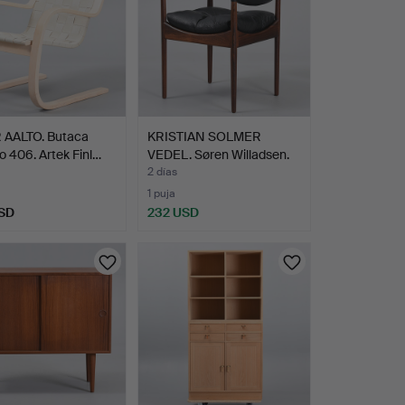
 AALTO. Butaca
KRISTIAN SOLMER
 406. Artek Finl…
VEDEL. Søren Willadsen.
Si…
2 días
1 puja
SD
232 USD