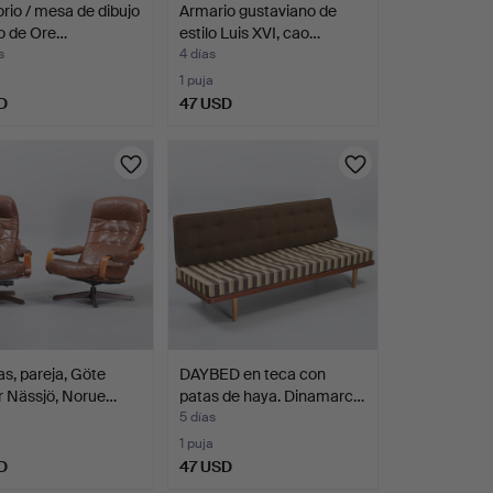
orio / mesa de dibujo
Armario gustaviano de
o de Ore…
estilo Luis XVI, cao…
s
4 días
1 puja
D
47 USD
s, pareja, Göte
DAYBED en teca con
r Nässjö, Norue…
patas de haya. Dinamarc…
5 días
1 puja
D
47 USD