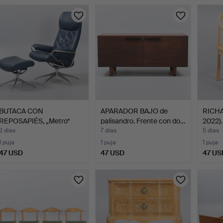
BUTACA CON
APARADOR BAJO de
RICHA
REPOSAPIÉS, „Metro“
palisandro. Frente con do…
2022). 
Stressless.…
2 días
7 días
5 días
1 puja
1 puja
1 puja
47 USD
47 USD
47 US