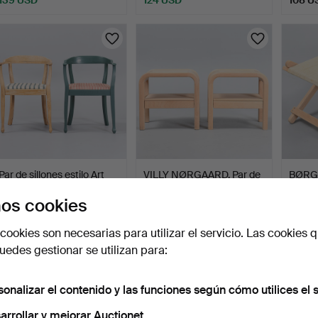
Par de sillones estilo Art
VILLY NØRGAARD. Par de
BØRG
Nouveau en robl…
mesitas de noche / …
Mesa b
os cookies
Fa…
8 días
2 días
2 días
1 puja
6 pujas
6 pujas
cookies son necesarias para utilizar el servicio. Las cookies q
93 USD
87 USD
85 U
edes gestionar se utilizan para:
sonalizar el contenido y las funciones según cómo utilices el s
arrollar y mejorar Auctionet.