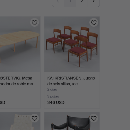
1
2
ØSTERVIG. Mesa
KAI KRISTIANSEN. Juego
medor de roble ma…
de seis sillas, tec…
2 días
3 pujas
USD
346 USD