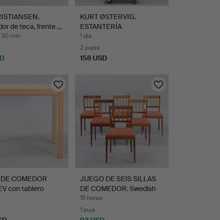
RISTIANSEN.
KURT ØSTERVIG.
or de teca, frente …
ESTANTERÍA
TRANEKÆR, dos mó…
s 30 min
1 día
2 pujas
SD
158 USD
 DE COMEDOR
JUEGO DE SEIS SILLAS
V con tablero
DE COMEDOR. Swedish
si…
G…
15 horas
1 puja
SD
93 USD