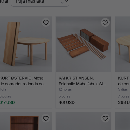
ltrar
en
urso
KURT ØSTERVIG. Mesa
KAI KRISTIANSEN.
KURT 
de comedor redonda de …
Feldballe Møbelfabrik. Si…
de co
1 día
12 horas
5 días
6 pujas
5 pujas
7 pujas
617 USD
461 USD
368 