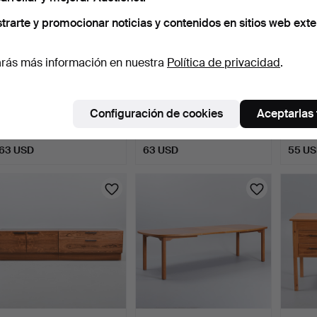
trarte y promocionar noticias y contenidos en sitios web exte
rás más información en nuestra
Política de privacidad
.
Cómoda de roble, frente
ESCRITORIO EN TECA.
CÓMO
con seis cajones f…
Frente con tres cajone…
maciza
Configuración de cookies
Aceptarlas
co…
7 horas 38 min
2 días
12 hora
3 pujas
3 pujas
2 pujas
63 USD
63 USD
55 U