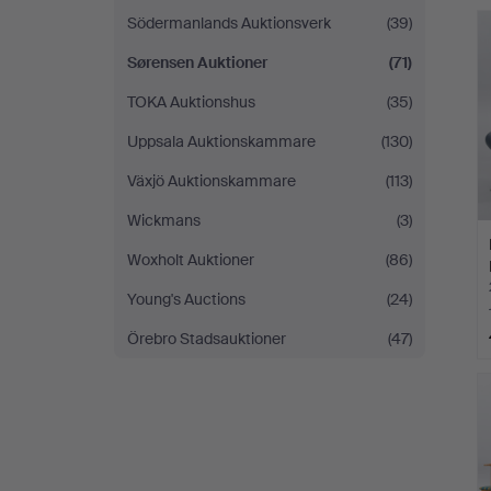
Södermanlands Auktionsverk
(39)
Sørensen Auktioner
(71)
TOKA Auktionshus
(35)
Uppsala Auktionskammare
(130)
Växjö Auktionskammare
(113)
Wickmans
(3)
Woxholt Auktioner
(86)
Young's Auctions
(24)
Örebro Stadsauktioner
(47)