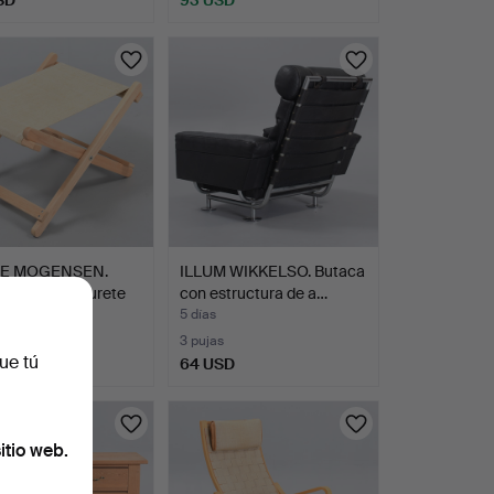
E MOGENSEN.
ILLUM WIKKELSO. Butaca
andeja / taburete
con estructura de a…
5 días
3 pujas
ue tú
SD
64 USD
itio web.