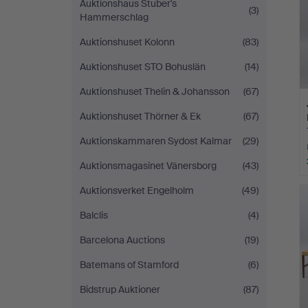
Auktionshaus Stuber's
(3)
Hammerschlag
Auktionshuset Kolonn
(83)
Auktionshuset STO Bohuslän
(14)
Auktionshuset Thelin & Johansson
(67)
Auktionshuset Thörner & Ek
(67)
Auktionskammaren Sydost Kalmar
(29)
Auktionsmagasinet Vänersborg
(43)
Auktionsverket Engelholm
(49)
Balclis
(4)
Barcelona Auctions
(19)
Batemans of Stamford
(6)
Bidstrup Auktioner
(87)