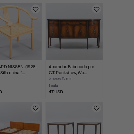
RD NISSEN. (1928-
Aparador. Fabricado por
Silla china “…
G.T. Rackstraw, Wo…
5 horas 15 min
1 puja
D
47 USD