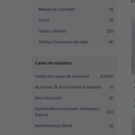
Fi
Mesas de comedor
(3)
c
Otros
(3)
Sillas y sillones
(23)
Sofás y Conjuntos de sala
(4)
Casas de subastas
Todas las casas de subastas
(3.898)
Acreman St Auctioneers & Valuers
(1)
Arce Auctions
(9)
Auktionsfirma Kenneth Svensson i
(22)
Kalmar
Auktionshaus Blank
(2)