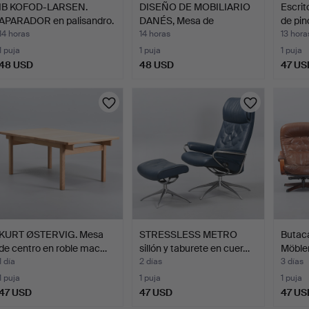
IB KOFOD-LARSEN.
DISEÑO DE MOBILIARIO
Escrit
APARADOR en palisandro.
DANÉS, Mesa de
de pin
F…
comedo…
14 horas
14 horas
13 hora
1 puja
1 puja
1 puja
48 USD
48 USD
47 US
KURT ØSTERVIG. Mesa
STRESSLESS METRO
Butaca
de centro en roble mac…
sillón y taburete en cuer…
Möble
1 día
2 días
3 días
1 puja
1 puja
1 puja
47 USD
47 USD
47 US