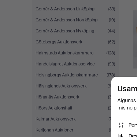
Gomér & Andersson Linköping
(33)
Gomér & Andersson Norrköping
(19)
Gomér & Andersson Nyköping
(44)
Göteborgs Auktionsverk
(62)
Halmstads Auktionskammare
(128)
Handelslagret Auktionsservice
(93)
Helsingborgs Auktionskammare
(178)
Hälsinglands Auktionsverk
(66)
Usam
Höganäs Auktionsverk
(34)
Algunas 
mismo pu
Höörs Auktionshall
(28)
Kalmar Auktionsverk
(73)
Per
Karljohan Auktioner
(19)
Des