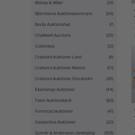
Bishop & Miller
(37)
Björnssons Auktionskammare
(56)
Borås Auktionshall
(7)
Chalkwell Auctions
(25)
Colombos
(12)
Crafoord Auktioner Lund
(6)
Crafoord Auktioner Malmö
(51)
Crafoord Auktioner Stockholm
(35)
Ekenbergs Auktioner
(44)
Falun Auktionsbyrå
(82)
Formstad Auktioner
(41)
Garpenhus Auktioner
(20)
Gomér & Andersson Jönköping
(109)