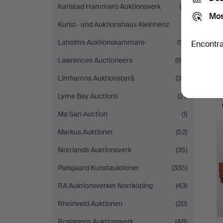
Karlstad Hammarö Auktionsverk
(9)
Mos
Kunst- und Auktionshaus Kleinhenz
(1)
Laholms Auktionskammare
(16)
Encontra
Lawrences Auctioneers
(80)
Limhamns Auktionsbyrå
(36)
Lyme Bay Auctions
(21)
Ma San Auction
(1)
Markus Auktioner
(52)
Norrlands Auktionsverk
(35)
Palsgaard Kunstauktioner
(335)
RA Auktionsverket Norrköping
(43)
Rheinveld Auktionen
(20)
Roslagens Auktionsverk
(48)