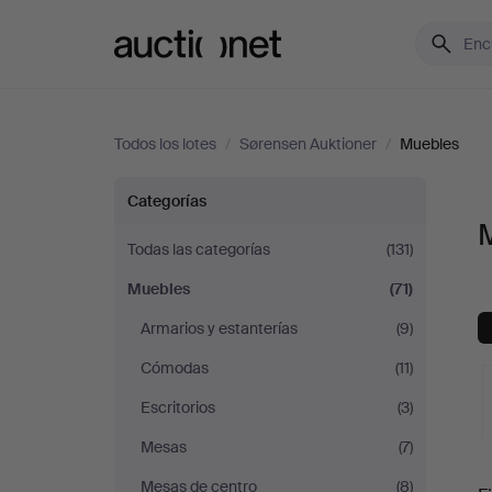
Auctionet.com
Todos los lotes
/
Sørensen Auktioner
/
Muebles
Muebles
Categorías
en
Todas las categorías
(131)
Muebles
(71)
Sørensen
Armarios y estanterías
(9)
Auktioner
Cómodas
(11)
Escritorios
(3)
Mesas
(7)
S
Mesas de centro
(8)