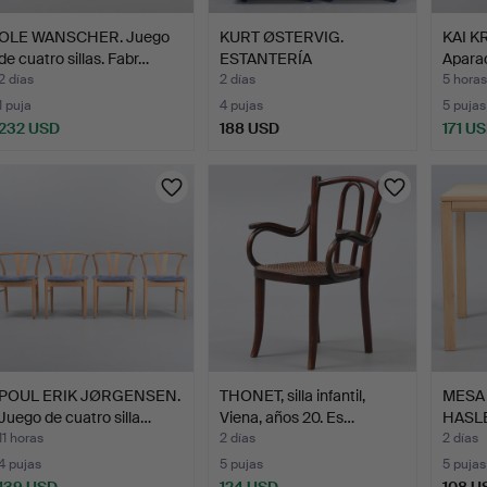
OLE WANSCHER. Juego
KURT ØSTERVIG.
KAI K
de cuatro sillas. Fabr…
ESTANTERÍA
Aparad
TRANEKÆR, cuatro…
2 días
2 días
5 hora
1 puja
4 pujas
5 pujas
232 USD
188 USD
171 U
POUL ERIK JØRGENSEN.
THONET, silla infantil,
MESA
Juego de cuatro silla…
Viena, años 20. Es…
HASLE
exten
11 horas
2 días
2 días
4 pujas
5 pujas
5 pujas
139 USD
124 USD
108 U