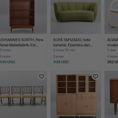
JOHANNES SORTH. Para
SOFÁ TAPIZADO, 'sofá
ALVAR
Nexø Møbelfabrik. Est…
banana'. Ebanista dan…
modelo
11 horas
3 horas 30 min
2 días
8 pujas
3 pujas
4 pujas
340 USD
309 USD
262 U