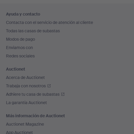
Navegación
Ayuda y contacto
en
Contacta con el servicio de atención al cliente
el
Todas las casas de subastas
pie
Modos de pago
de
Enviamos con
página
Redes sociales
Auctionet
Acerca de Auctionet
Trabaja con nosotros
Adhiere tu casa de subastas
La garantía Auctionet
Más información de Auctionet
Auctionet Magazine
App Auctionet