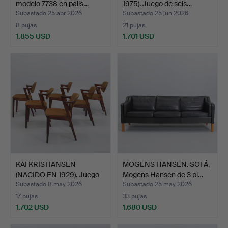
modelo 7738 en palis…
1975). Juego de seis…
Subastado 25 abr 2026
Subastado 25 jun 2026
8 pujas
21 pujas
1.855 USD
1.701 USD
KAI KRISTIANSEN
MOGENS HANSEN. SOFÁ,
(NACIDO EN 1929). Juego
Mogens Hansen de 3 pl…
de…
Subastado 8 may 2026
Subastado 25 may 2026
17 pujas
33 pujas
1.702 USD
1.680 USD