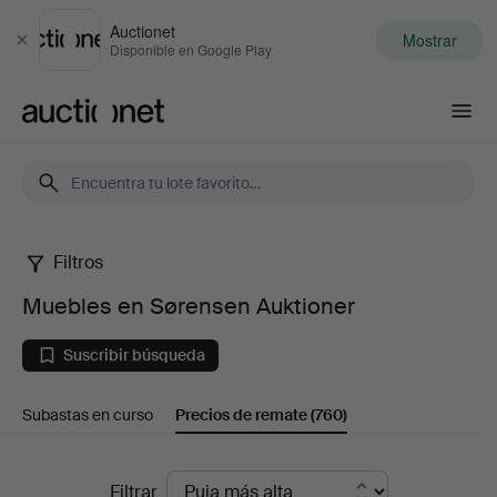
Auctionet
Mostrar
Cerrar
Disponible en Google Play
Auctionet.com
Filtros
Muebles
Muebles en Sørensen Auktioner
en
Suscribir búsqueda
Sørensen
Subastas en curso
Precios de remate
(760)
Auktioner
Precios
Filtrar