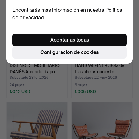
Encontrarás más información en nuestra
Política
de privacidad
.
Aceptarlas todas
Configuración de cookies
DISEÑO DE MOBILIARIO
HANS WEGNER. Sofá de
DANÉS Aparador bajo e…
tres plazas con estru…
Subastado 23 jul 2026
Subastado 22 may 2026
24 pujas
6 pujas
1.042 USD
1.005 USD