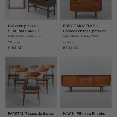
Cajonera y espejo
BØRGE MOGENSEN.
SEVERIN HANSEN,
Cómoda en teca, patas de
palisand…
r…
Subastado 21 mar 2026
Subastado 28 may 2026
20 pujas
7 pujas
901 USD
880 USD
FARSTRUP, juego de 6 sillas
H. W. KLEIN para Bramin.