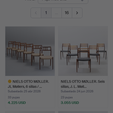
de
1
…
16
remate
NIELS OTTO MØLLER.
NIELS OTTO MØLLER. Seis
JL Møllers, 6 sillas / …
sillas, J. L. Møll…
Subastado 25 abr 2026
Subastado 24 jun 2026
33 pujas
23 pujas
4.225 USD
3.055 USD
Lote