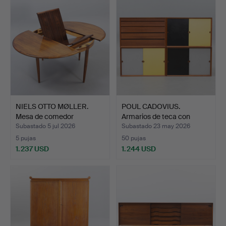
NIELS OTTO MØLLER.
POUL CADOVIUS.
Mesa de comedor
Armarios de teca con
redonda…
puerta…
Subastado 5 jul 2026
Subastado 23 may 2026
5 pujas
50 pujas
1.237 USD
1.244 USD