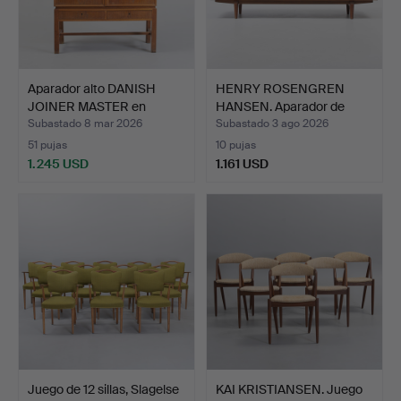
Aparador alto DANISH
HENRY ROSENGREN
JOINER MASTER en
HANSEN. Aparador de
made…
palisa…
Subastado 8 mar 2026
Subastado 3 ago 2026
51 pujas
10 pujas
1.245 USD
1.161 USD
Juego de 12 sillas, Slagelse
KAI KRISTIANSEN. Juego