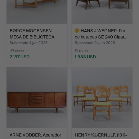
BØRGE MOGENSEN.
HANS J WEGNER. Par
MESA DE BIBLIOTECA,
de butacas GE 240 Cigar…
mesa d…
Subastado 4 jun 2026
Subastado 24 jun 2026
34 pujas
13 pujas
2.197 USD
1.933 USD
Lote
seleccionado
ARNE VODDER. Aparador
HENRY KJÆRNULF. (1911-