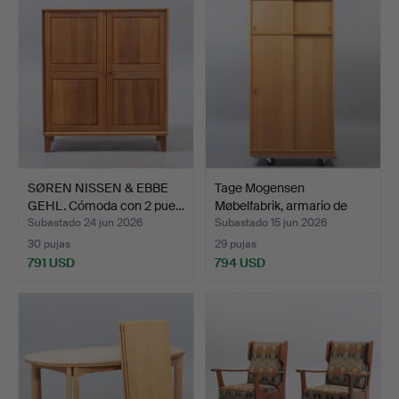
SØREN NISSEN & EBBE
Tage Mogensen
GEHL. Cómoda con 2 pue…
Møbelfabrik, armario de
robl…
Subastado 24 jun 2026
Subastado 15 jun 2026
30 pujas
29 pujas
791 USD
794 USD