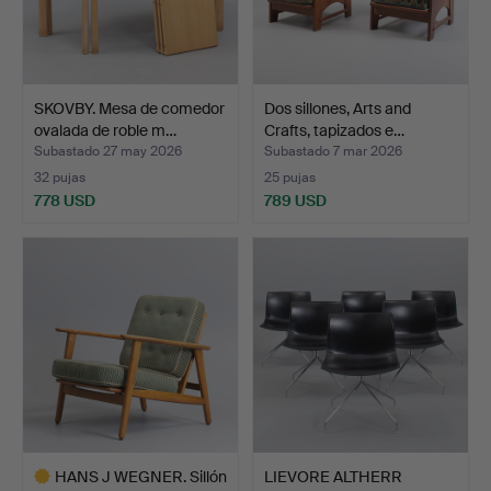
SKOVBY. Mesa de comedor
Dos sillones, Arts and
ovalada de roble m…
Crafts, tapizados e…
Subastado 27 may 2026
Subastado 7 mar 2026
32 pujas
25 pujas
778 USD
789 USD
HANS J WEGNER. Sillón
LIEVORE ALTHERR