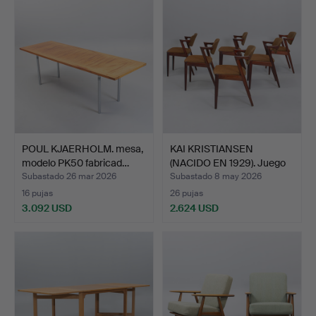
seleccionado
POUL KJAERHOLM. mesa,
KAI KRISTIANSEN
modelo PK50 fabricad…
(NACIDO EN 1929). Juego
de…
Subastado 26 mar 2026
Subastado 8 may 2026
16 pujas
26 pujas
3.092 USD
2.624 USD