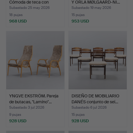
Cómoda de teca con
Y ORLA MØLGAARD-NI…
cuatro …
Subastado 25 may 2026
Subastado 19 may 2026
18 pujas
15 pujas
968 USD
953 USD
YNGVE EKSTRÖM. Pareja
DISEÑO DE MOBILIARIO
de butacas, "Lamino"…
DANÉS conjunto de sei…
Subastado 3 jul 2026
Subastado 6 jul 2026
9 pujas
15 pujas
928 USD
928 USD