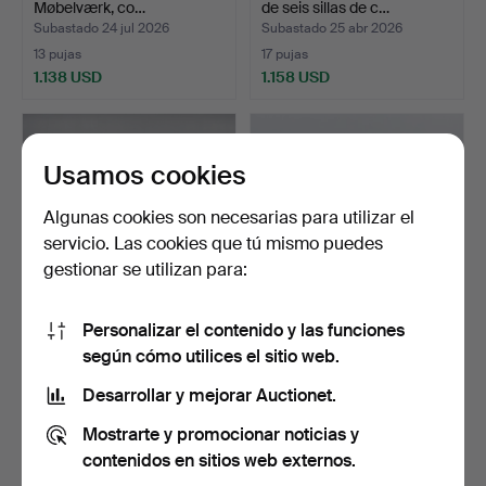
Møbelværk, co…
de seis sillas de c…
Subastado 24 jul 2026
Subastado 25 abr 2026
13 pujas
17 pujas
1.138 USD
1.158 USD
Usamos cookies
Algunas cookies son necesarias para utilizar el
servicio. Las cookies que tú mismo puedes
gestionar se utilizan para:
Personalizar el contenido y las funciones
POUL CADOVIUS (1911-
JUEGO DE SEIS SILLAS
según cómo utilices el sitio web.
2011). Sistema de esta…
DE COMEDOR en roble, …
Subastado 11 may 2026
Subastado 6 ago 2026
Desarrollar y mejorar Auctionet.
25 pujas
26 pujas
Mostrarte y promocionar noticias y
1.115 USD
1.054 USD
contenidos en sitios web externos.