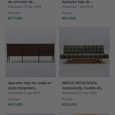
de comedor de …
Aparador bajo de …
Subastado 25 abr 2026
Subastado 1 ago 2026
26 pujas
4 pujas
877 USD
851 USD
Aparador bajo de caoba en
BØRGE MOGENSEN.
estilo Heppelwhi…
daybed/sofá, modelo AG,
Fr…
Subastado 6 ago 2026
Subastado 22 may 2026
20 pujas
8 pujas
842 USD
823 USD