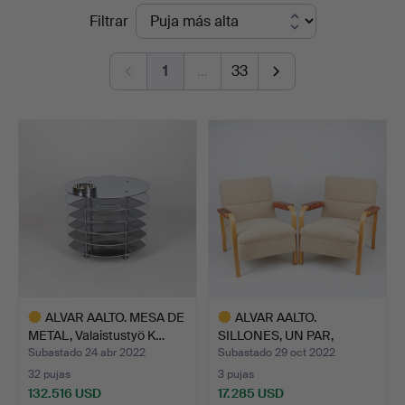
Precios
Filtrar
de
1
…
33
remate
ALVAR AALTO. MESA DE
ALVAR AALTO.
METAL, Valaistustyö K…
SILLONES, UN PAR,
"modelo 48"…
Subastado 24 abr 2022
Subastado 29 oct 2022
32 pujas
3 pujas
132.516 USD
17.285 USD