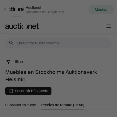
Auctionet
Mostrar
Cerrar
Disponible en Google Play
Auctionet.com
Filtros
Muebles
Muebles en Stockholms Auktionsverk
en
Helsinki
Stockholms
Suscribir búsqueda
Auktionsverk
Subastas en curso
Precios de remate
(1 548)
Helsinki