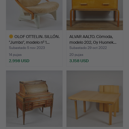
OLOF OTTELIN. SILLÓN.
ALVAR AALTO. Còmoda,
"Jumbo", modelo nº 1…
modelo 202, Oy Huonek…
Subastado 5 nov 2023
Subastado 29 oct 2022
14 pujas
20 pujas
2.998 USD
3.158 USD
Lote
seleccionado