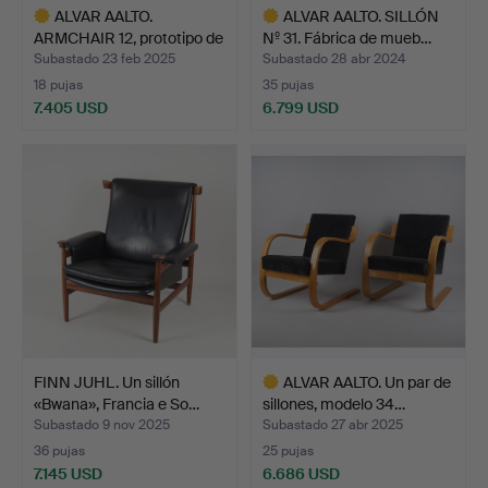
ALVAR AALTO.
ALVAR AALTO. SILLÓN
ARMCHAIR 12, prototipo de
Nº 31. Fábrica de mueb…
“Hi…
Subastado 23 feb 2025
Subastado 28 abr 2024
18 pujas
35 pujas
7.405 USD
6.799 USD
Lote
Lote
seleccionado
seleccionado
FINN JUHL. Un sillón
ALVAR AALTO. Un par de
«Bwana», Francia e So…
sillones, modelo 34…
Subastado 9 nov 2025
Subastado 27 abr 2025
36 pujas
25 pujas
7.145 USD
6.686 USD