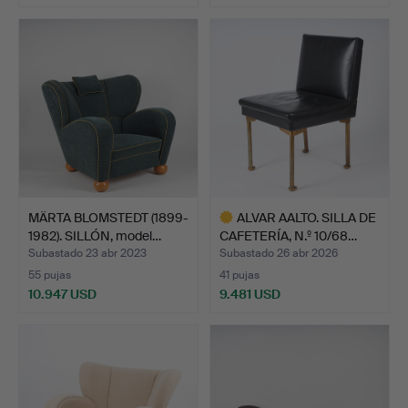
Lote
Lote
seleccionado
seleccionado
MÄRTA BLOMSTEDT (1899-
ALVAR AALTO. SILLA DE
1982). SILLÓN, model…
CAFETERÍA, N.º 10/68…
Subastado 23 abr 2023
Subastado 26 abr 2026
55 pujas
41 pujas
10.947 USD
9.481 USD
Lote
seleccionado