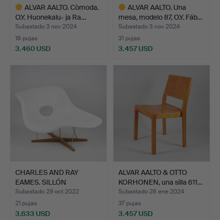
ALVAR AALTO. Còmoda.
ALVAR AALTO. Una
O.Y. Huonekalu- ja Ra…
mesa, modelo 87, O.Y. Fáb…
Subastado 3 nov 2024
Subastado 3 nov 2024
18 pujas
31 pujas
3.460 USD
3.457 USD
Lote
Lote
seleccionado
seleccionado
CHARLES AND RAY
ALVAR AALTO & OTTO
EAMES. SILLÓN
KORHONEN, una silla 611…
ELEGANTE, "L…
Subastado 29 oct 2022
Subastado 28 ene 2024
21 pujas
37 pujas
3.633 USD
3.457 USD