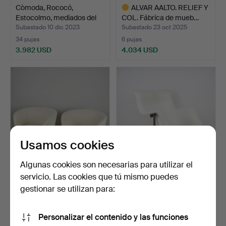
Còmoda, Rococó,
ALVAR AALTO. RELIEF Y
Estocolmo, mediados del
COL. Fábrica de mueb…
si…
Subastado 10 dic 2023
Subastado 23 oct 2025
34 pujas
6 pujas
3.982 USD
4.034 USD
Lote
seleccionado
Usamos cookies
Algunas cookies son necesarias para utilizar el
servicio. Las cookies que tú mismo puedes
ELNA KILJANDER. Un
YRJÖ KUKKAPURO.
par de sillones para Mo…
SILLÓN, "Karuselli" Diseña…
gestionar se utilizan para:
Subastado 25 may 2024
Subastado 29 oct 2022
3 pujas
25 pujas
Personalizar el contenido y las funciones
3.803 USD
4.036 USD