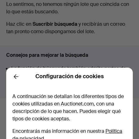
Subastas
Lo sentimos, no tenemos ningún lote que coincida con
Art
lo que estás buscando.
en
Haz clic en
Suscribir búsqueda
y recibirás un correo
curso
tan pronto como dispongamos del lote.
Consejos para mejorar la búsqueda
La función de búsqueda también admite partes de
palabras. Por ejemplo si buscas
braz
te aparecerán
Configuración de cookies
Back
resultados para
braz
alete
.
A continuación se detallan los diferentes tipos de
cookies utilizadas en Auctionet.com, con una
descripción de lo que hacen. Puedes elegir qué
Estos son los lotes existentes
tipos de cookies aceptas.
nuestro archivo que coinciden con
Encontrarás más información en nuestra
Política
tu búsqueda.
de privacidad
.