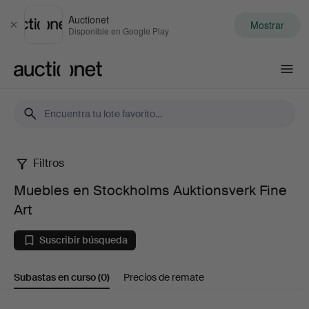
Auctionet
Mostrar
Cerrar
Disponible en Google Play
Auctionet.com
Filtros
Muebles
Muebles en Stockholms Auktionsverk Fine
en
Art
Stockholms
Suscribir búsqueda
Auktionsverk
Subastas en curso
(0)
Precios de remate
Fine