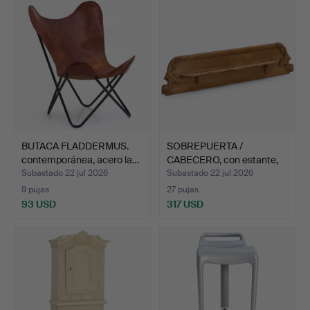
BUTACA FLADDERMUS.
SOBREPUERTA /
contemporánea, acero la…
CABECERO, con estante,
estil…
Subastado 22 jul 2026
Subastado 22 jul 2026
9 pujas
27 pujas
93 USD
317 USD