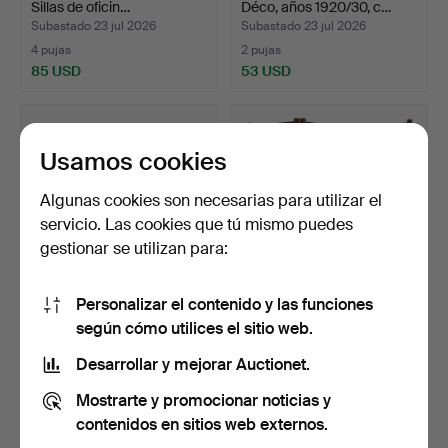
Sillas de oficin…
Déco, años 1920/30, c…
Subastado 23 jul 2026
Subastado 23 jul 2026
4 pujas
2 pujas
85 USD
53 USD
Usamos cookies
Algunas cookies son necesarias para utilizar el
servicio. Las cookies que tú mismo puedes
gestionar se utilizan para:
Personalizar el contenido y las funciones
MESA DE COMEDOR,
BIOMBO, 3 secciones, siglo
según cómo utilices el sitio web.
Imperio tardío, siglo XIX…
XXI.
Subastado 23 jul 2026
Subastado 23 jul 2026
Desarrollar y mejorar Auctionet.
18 pujas
2 pujas
Mostrarte y promocionar noticias y
317 USD
37 USD
contenidos en sitios web externos.