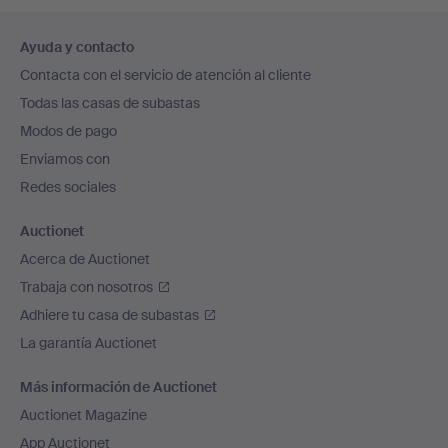
Navegación
Ayuda y contacto
en
Contacta con el servicio de atención al cliente
el
Todas las casas de subastas
pie
Modos de pago
de
Enviamos con
página
Redes sociales
Auctionet
Acerca de Auctionet
Trabaja con nosotros
Adhiere tu casa de subastas
La garantía Auctionet
Más información de Auctionet
Auctionet Magazine
App Auctionet