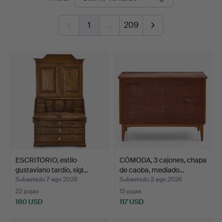
de
1
…
209
remate
ESCRITORIO, estilo
CÓMODA, 3 cajones, chapa
gustaviano tardío, sigl…
de caoba, mediado…
Subastado 7 ago 2026
Subastado 2 ago 2026
22 pujas
13 pujas
180 USD
117 USD