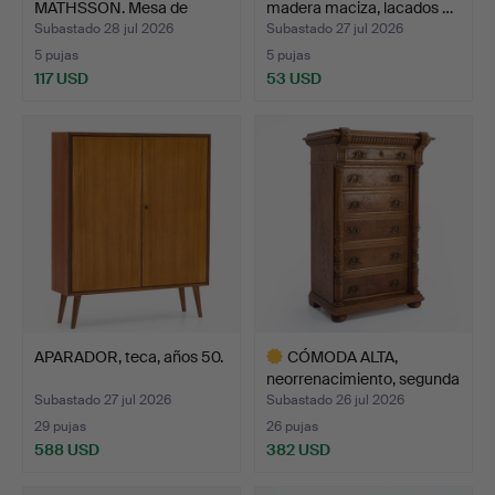
MATHSSON. Mesa de
madera maciza, lacados …
centro…
Subastado 28 jul 2026
Subastado 27 jul 2026
5 pujas
5 pujas
117 USD
53 USD
APARADOR, teca, años 50.
CÓMODA ALTA,
neorrenacimiento, segunda
mit…
Subastado 27 jul 2026
Subastado 26 jul 2026
29 pujas
26 pujas
588 USD
382 USD
Lote