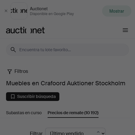
Auctionet
Mostrar
Cerrar
Disponible en Google Play
Auctionet.com
Filtros
Muebles
Muebles en Crafoord Auktioner Stockholm
en
Suscribir búsqueda
Crafoord
Subastas en curso
Precios de remate
(10 192)
Auktioner
Stockholm
Precios
Filtrar