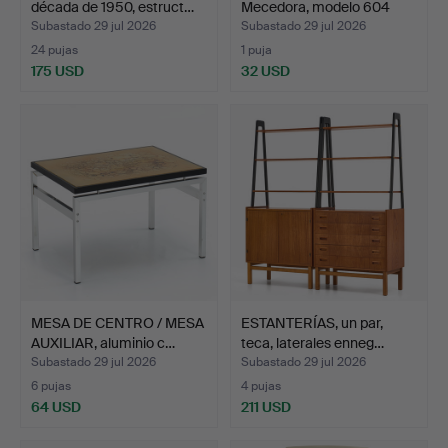
década de 1950, estruct…
Mecedora, modelo 604
"Bohem"…
Subastado 29 jul 2026
Subastado 29 jul 2026
24 pujas
1 puja
175 USD
32 USD
MESA DE CENTRO / MESA
ESTANTERÍAS, un par,
AUXILIAR, aluminio c…
teca, laterales enneg…
Subastado 29 jul 2026
Subastado 29 jul 2026
6 pujas
4 pujas
64 USD
211 USD