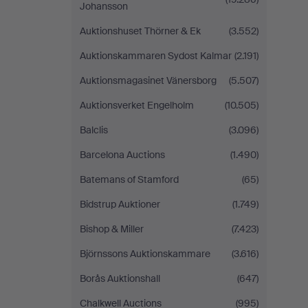
Johansson
Auktionshuset Thörner & Ek
(3.552)
Auktionskammaren Sydost Kalmar
(2.191)
Auktionsmagasinet Vänersborg
(5.507)
Auktionsverket Engelholm
(10.505)
Balclis
(3.096)
Barcelona Auctions
(1.490)
Batemans of Stamford
(65)
Bidstrup Auktioner
(1.749)
Bishop & Miller
(7.423)
Björnssons Auktionskammare
(3.616)
Borås Auktionshall
(647)
Chalkwell Auctions
(995)