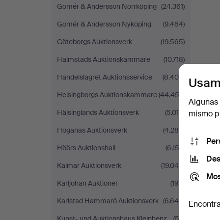
Gomér & Andersson Norrköping
(24.361)
Gomér & Andersson Nyköping
(9.464)
Göteborgs Auktionsverk
(19.565)
Halmstads Auktionskammare
(10.718)
Handelslagret Auktionsservice
(8.400)
Usam
Helsingborgs Auktionskammare
(44.453)
Algunas 
Hälsinglands Auktionsverk
(5.018)
mismo pu
Höganäs Auktionsverk
(4.288)
Per
Höörs Auktionshall
(6.152)
Des
Kalmar Auktionsverk
(19.046)
Mos
Karljohan Auktioner
(195)
Karlstad Hammarö Auktionsverk
(6.646)
Encontra
Kunst- und Auktionshaus Kleinhenz
(52)