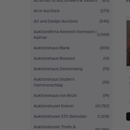
Fi
Acreman St Auctioneers & Valuers
(83)
Arce Auctions
(270)
r
Art and Design Auctions
(546)
Auktionsfirma Kenneth Svensson i
(1.598)
Kalmar
Auktionshaus Blank
(356)
Auktionshaus Bossard
(14)
Auktionshaus Dannenberg
(79)
Auktionshaus Stuber's
(26)
Hammerschlag
Auktionshaus von Brühl
(74)
Auktionshuset Kolonn
(41.782)
Auktionshuset STO Bohuslän
(1.209)
Auktionshuset Thelin &
(19.286)