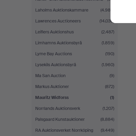
Laholms Auktionskammare
(4.984)
Lawrences Auctioneers
(14.036)
Leiflers Auktionshus
(2.487)
Limhamns Auktionsbyrå
(1.859)
Lyme Bay Auctions
(190)
Lysekils Auktionsbyrå
(1.960)
Ma San Auction
(9)
Markus Auktioner
(872)
Mauritz Widforss
(1)
Norrlands Auktionsverk
(1.207)
Palsgaard Kunstauktioner
(8.884)
RA Auktionsverket Norrköping
(9.449)