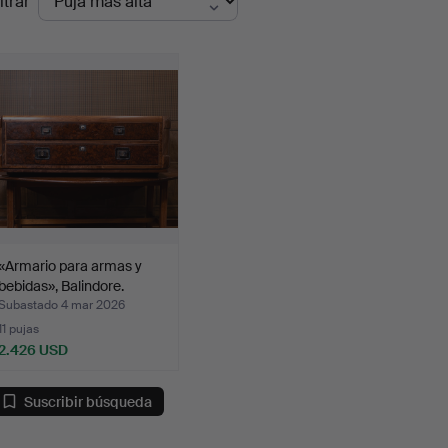
ltrar
de
emate
«Armario para armas y
bebidas», Balindore.
Subastado 4 mar 2026
11 pujas
2.426 USD
Suscribir búsqueda