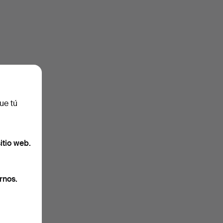
ue tú
itio web.
rnos.