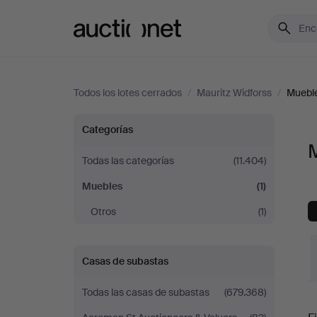
Auctionet.com
Todos los lotes cerrados
/
Mauritz Widforss
/
Muebl
Muebles
Categorías
en
Todas las categorías
(11.404)
Muebles
(1)
Mauritz
Otros
(1)
Widforss
Casas de subastas
Todas las casas de subastas
(679.368)
P