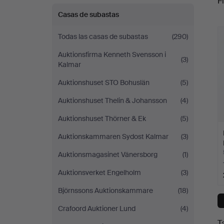
Fi
Casas de subastas
c
Todas las casas de subastas
(290)
Auktionsfirma Kenneth Svensson i
(3)
Kalmar
Auktionshuset STO Bohuslän
(5)
Auktionshuset Thelin & Johansson
(4)
Auktionshuset Thörner & Ek
(5)
Auktionskammaren Sydost Kalmar
(3)
Auktionsmagasinet Vänersborg
(1)
Auktionsverket Engelholm
(3)
Björnssons Auktionskammare
(18)
Crafoord Auktioner Lund
(4)
T