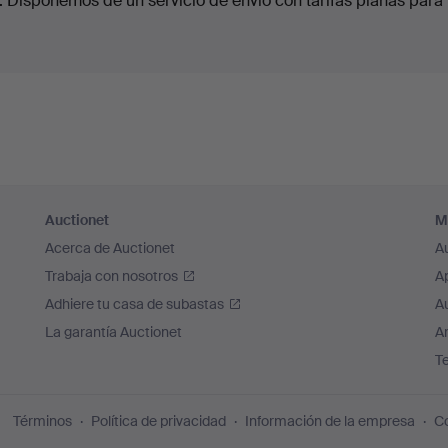
. Disponemos de un servicio de envío con tarifas planas para 
Auctionet
M
Acerca de Auctionet
A
Trabaja con nosotros
A
Adhiere tu casa de subastas
A
La garantía Auctionet
Ar
T
Términos
Política de privacidad
Información de la empresa
Co