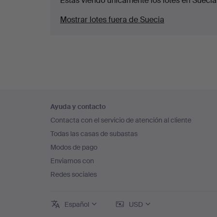
Estás viendo únicamente los lotes en Suecia
Mostrar lotes fuera de Suecia
Navegación
Ayuda y contacto
en
Contacta con el servicio de atención al cliente
el
Todas las casas de subastas
pie
Modos de pago
de
Enviamos con
página
Redes sociales
Español
USD