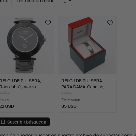
ltrar
en
urso
RELOJ DE PULSERA,
RELOJ DE PULSERA
Rado jubilé, cuarzo.
PARA DAMA, Candino,
acero…
5 días
5 días
1 puja
Estimación
22 USD
85 USD
Suscribir búsqueda
ambién puedes buscar en
nuestro archivo de subastas concl