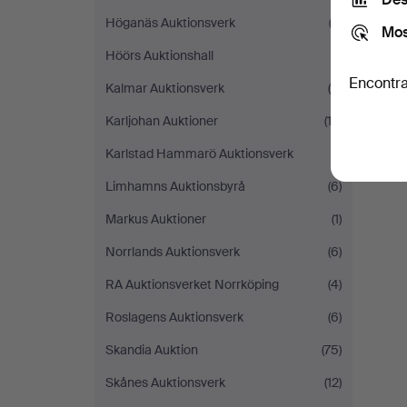
Höganäs Auktionsverk
(2)
Mos
Höörs Auktionshall
(1)
Encontra
Kalmar Auktionsverk
(6)
Karljohan Auktioner
(12)
Karlstad Hammarö Auktionsverk
(1)
Limhamns Auktionsbyrå
(6)
Markus Auktioner
(1)
Norrlands Auktionsverk
(6)
RA Auktionsverket Norrköping
(4)
Roslagens Auktionsverk
(6)
Skandia Auktion
(75)
Skånes Auktionsverk
(12)