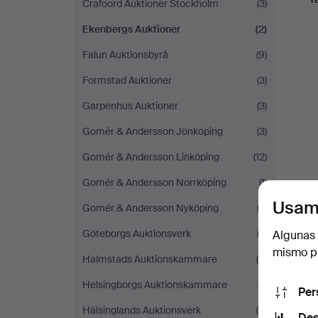
Crafoord Auktioner Stockholm
(3)
Ekenbergs Auktioner
(2)
Falun Auktionsbyrå
(9)
Formstad Auktioner
(3)
Garpenhus Auktioner
(3)
Gomér & Andersson Jönköping
(3)
Gomér & Andersson Linköping
(12)
Gomér & Andersson Norrköping
(1)
Usam
Gomér & Andersson Nyköping
(2)
Göteborgs Auktionsverk
(3)
Algunas 
mismo pu
Halmstads Auktionskammare
(4)
Helsingborgs Auktionskammare
(7)
Per
Hälsinglands Auktionsverk
(6)
Des