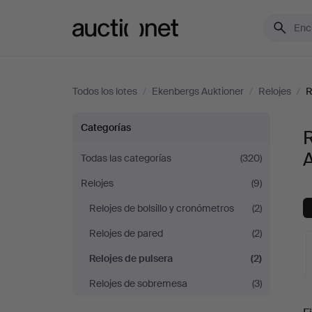
Auctionet.com
Todos los lotes
/
Ekenbergs Auktioner
/
Relojes
/
R
Relojes
Categorías
R
de
A
Todas las categorías
(320)
Relojes
(9)
pulsera
Relojes de bolsillo y cronómetros
(2)
en
Relojes de pared
(2)
Ekenbergs
Relojes de pulsera
(2)
Relojes de sobremesa
(3)
Auktioner
S