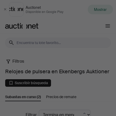
Auctionet
Mostrar
Cerrar
Disponible en Google Play
Auctionet.com
Filtros
Relojes
Relojes de pulsera en Ekenbergs Auktioner
de
Suscribir búsqueda
pulsera
Subastas en curso
(2)
Precios de remate
en
Ekenbergs
Subastas
Filtrar