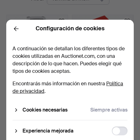
en
Auktioner
curso
Configuración de cookies
Back
A continuación se detallan los diferentes tipos de
cookies utilizadas en Auctionet.com, con una
descripción de lo que hacen. Puedes elegir qué
tipos de cookies aceptas.
RELOJ DE PULSERA, Rado
RELOJ DE PULSERA PARA
Encontrarás más información en nuestra
Política
jubilé, cuarzo.
DAMA, Candino, acero…
de privacidad
.
5 días
5 días
2 pujas
Estimación
59 USD
85 USD
Cookies necesarias
Siempre activas
Suscribir búsqueda
Function
Experiencia mejorada
storage
También puedes buscar en
nuestro archivo de